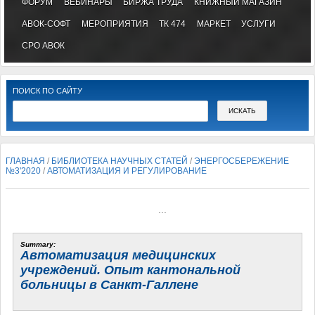
ФОРУМ
ВЕБИНАРЫ
БИРЖА ТРУДА
КНИЖНЫЙ МАГАЗИН
АВОК-СОФТ
МЕРОПРИЯТИЯ
ТК 474
МАРКЕТ
УСЛУГИ
СРО АВОК
ПОИСК ПО САЙТУ
ГЛАВНАЯ
/
БИБЛИОТЕКА НАУЧНЫХ СТАТЕЙ
/
ЭНЕРГОСБЕРЕЖЕНИЕ
№3'2020
/
АВТОМАТИЗАЦИЯ И РЕГУЛИРОВАНИЕ
...
Summary:
Автоматизация медицинских
учреждений. Опыт кантональной
больницы в Санкт-Галлене