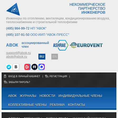
НЕКОММЕРЧЕСКОЕ
ПАРТНЕРСТВО
ИНЖЕНЕРОВ
Инженеры по отоплению, вентиляции, кондиционированию воздуха,
теплоснабжению и строительной теплофизике
(495) 984-99-72
НП "АВОК"
(495) 107-91-50
ООО ИИП "АВОК-ПРЕСС"
ассоциированный
АВОК
член
support@abok.ru
abok@abok.ru
RU
EN
ВХОД В ЛИЧНЫЙ КАБИНЕТ
|
РЕГИСТРАЦИЯ
|
ЗАБЫЛИ ПАРОЛЬ?
АВОК
ЖУРНАЛЫ
НОВОСТИ
ИНДИВИДУАЛЬНЫЕ ЧЛЕНЫ
КОЛЛЕКТИВНЫЕ ЧЛЕНЫ
РЕКЛАМА
КОНТАКТЫ