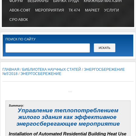
ФОРУМ
ВЕБИНАРЫ
БИРЖА ТРУДА
КНИЖНЫЙ МАГАЗИН
АВОК-СОФТ
МЕРОПРИЯТИЯ
ТК 474
МАРКЕТ
УСЛУГИ
СРО АВОК
ПОИСК ПО САЙТУ
ГЛАВНАЯ
/
БИБЛИОТЕКА НАУЧНЫХ СТАТЕЙ
/
ЭНЕРГОСБЕРЕЖЕНИЕ
№5'2018
/
ЭНЕРГОСБЕРЕЖЕНИЕ
...
Summary:
Управление теплопотреблением
жилого здания как эффективное
энергосберегающее мероприятие
Installation of Automated Residential Building Heat Use