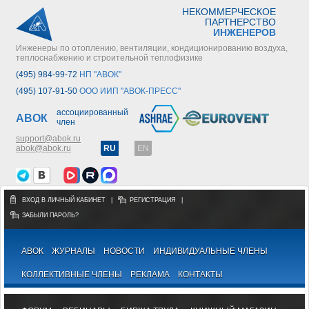
НЕКОММЕРЧЕСКОЕ
ПАРТНЕРСТВО
ИНЖЕНЕРОВ
Инженеры по отоплению, вентиляции, кондиционированию воздуха,
теплоснабжению и строительной теплофизике
(495) 984-99-72
НП "АВОК"
(495) 107-91-50
ООО ИИП "АВОК-ПРЕСС"
ассоциированный
АВОК
член
support@abok.ru
abok@abok.ru
RU
EN
ВХОД В ЛИЧНЫЙ КАБИНЕТ
|
РЕГИСТРАЦИЯ
|
ЗАБЫЛИ ПАРОЛЬ?
АВОК
ЖУРНАЛЫ
НОВОСТИ
ИНДИВИДУАЛЬНЫЕ ЧЛЕНЫ
КОЛЛЕКТИВНЫЕ ЧЛЕНЫ
РЕКЛАМА
КОНТАКТЫ