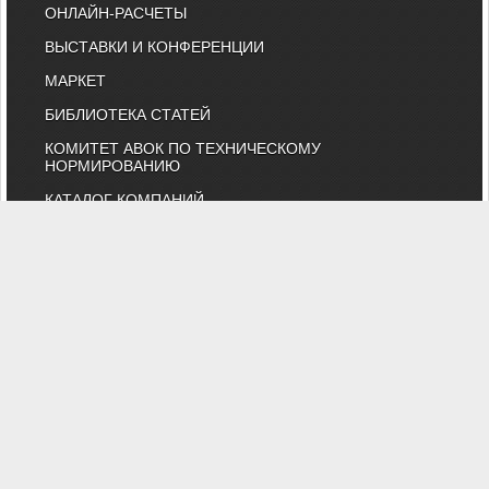
ОНЛАЙН-РАСЧЕТЫ
ВЫСТАВКИ И КОНФЕРЕНЦИИ
МАРКЕТ
БИБЛИОТЕКА СТАТЕЙ
КОМИТЕТ АВОК ПО ТЕХНИЧЕСКОМУ
НОРМИРОВАНИЮ
КАТАЛОГ КОМПАНИЙ
НОРМАТИВНЫЕ ДОКУМЕНТЫ
ТЕХНИЧЕСКИЙ КОМИТЕТ 474
КАЛЕНДАРЬ ВЫСТАВОК
ИНДИВИДУАЛЬНЫЕ ЧЛЕНЫ
"АВОК" - Некоммерческое Партнерство "Инженеры по отоплению,
вентиляции, кондиционированию воздуха, теплоснабжению и
строительной теплофизике"
Тел. (495) 107-91-50, 984-99-72, e-mail: abok@abok.ru
"АВОК" - общество инженеров, вебинары, мастер-классы,
обучение, выставки, технические статьи, новости, нормативные
документы, профессиональные журналы