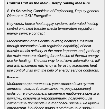
Control Unit as the Main Energy Saving Measure
S.Yu.
Shuvalov,
Candidate of Engineering, Deputy general
Director at GKU Energetika
Keywords: house heat supply system, automated heating
control unit, heat transfer media temperature regulation,
energy service contract
Modernization of residential building heating substation
through automation (with regulation capability) of heat
transfer media delivery is the most important and, probably,
the main measure allowing for reduction of thermal energy
use for heating. The best way to achieve automation in full
and with maximum efficiency is by using automated heat
use control units with the help of energy service contracts.
Описание:
Модернизация теплового узла жилого дома путем
автоматизации (с возможность регулирования)
подачи теплоносителя является наиболее важным и,
пожалуй, основным мероприятием, позволяющим
сократить потребление тепловой энергии на нужды
отопления. Наиболее полно и эффективно задачи