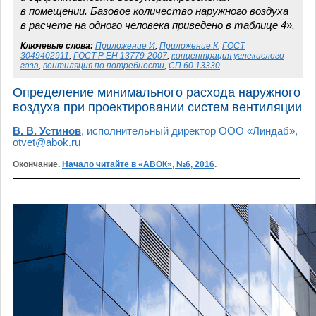
в помещении. Базовое количество наружного воздуха
в расчете на одного человека приведено в таблице 4».
Ключевые слова:
Приложение И
,
Приложение К
,
ГОСТ
3049402911
,
ГОСТ Р ЕН 13779-2007
,
концентрация углекислого
газа
,
вентиляция по потребности
,
СП 60 13330
Определение минимального расхода наружного
воздуха при проектировании систем вентиляции
В. В. Устинов
, исполнительный директор ООО «Линдаб»,
otvet@abok.ru
Окончание.
Начало читайте в «АВОК», №6, 2016
.