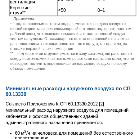
вентиляция
Короткие
<50
0–1
струи**
Примечание.
* – под поршневым потоком подраземевается раздача воздуха с
низкой скоростью через «ламинарный потолок» над пространством
рабочей зоны, что позволяет выдавливать загрязненный воздух
чистым наружным. От ламинарного потока поршневой отличается
расположением вытяжных решеток – не в полу, а, как правило, на
стенах в верхней части помещения.
** – под короткими струями имеются в виду системы, где расстояние
между приточнымии и вытяжными решетками настолько мало, что не
позводяет получить перемешивание наружного воздуха по всему
объему помещения.
Минимальные расходы наружного воздуха по СП
60.13330
Согласно Приложению К СП 60.13330.2012 [2]
минимальный расход наружного воздуха для помещений
кабинетов и офисов общественных зданий
административного назначения принимается:
3
60 м
/ч на человека для помещений без естественного
проветривания;