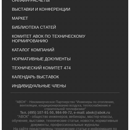
ОНЛАЙН-РАСЧЕТЫ
ВЫСТАВКИ И КОНФЕРЕНЦИИ
МАРКЕТ
БИБЛИОТЕКА СТАТЕЙ
КОМИТЕТ АВОК ПО ТЕХНИЧЕСКОМУ
НОРМИРОВАНИЮ
КАТАЛОГ КОМПАНИЙ
НОРМАТИВНЫЕ ДОКУМЕНТЫ
ТЕХНИЧЕСКИЙ КОМИТЕТ 474
КАЛЕНДАРЬ ВЫСТАВОК
ИНДИВИДУАЛЬНЫЕ ЧЛЕНЫ
"АВОК" - Некоммерческое Партнерство "Инженеры по отоплению,
вентиляции, кондиционированию воздуха, теплоснабжению и
строительной теплофизике"
Тел. (495) 107-91-50, 984-99-72, e-mail: abok@abok.ru
"АВОК" - общество инженеров, вебинары, мастер-классы,
обучение, выставки, технические статьи, новости, нормативные
документы, профессиональные журналы
На сайте представлены технические статьи и информация по