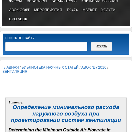
ФОРУМ
ВЕБИНАРЫ
БИРЖА ТРУДА
КНИЖНЫЙ МАГАЗИН
АВОК-СОФТ
МЕРОПРИЯТИЯ
ТК 474
МАРКЕТ
УСЛУГИ
СРО АВОК
ПОИСК ПО САЙТУ
ГЛАВНАЯ
/
БИБЛИОТЕКА НАУЧНЫХ СТАТЕЙ
/
АВОК №7'2016
/
ВЕНТИЛЯЦИЯ
...
Summary:
Определение минимального расхода
наружного воздуха при
проектировании систем вентиляции
Determining the Minimum Outside Air Flowrate in