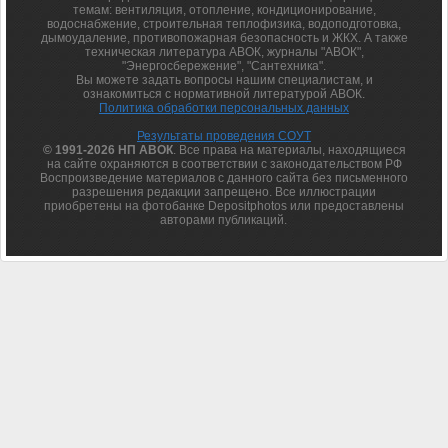
темам: вентиляция, отопление, кондиционирование,
водоснабжение, строительная теплофизика, водоподготовка,
дымоудаление, противопожарная безопасность и ЖКХ. А также
техническая литература АВОК, журналы "АВОК",
"Энергосбережение", "Сантехника".
Вы можете задать вопросы нашим специалистам, и
ознакомиться с нормативной литературой АВОК.
Политика обработки персональных данных
Результаты проведения СОУТ
© 1991-2026 НП АВОК
. Все права на материалы, находящиеся
на сайте охраняются в соответствии с законодательством РФ
Воспроизведение материалов с данного сайта без письменного
разрешения редакции запрещено. Все иллюстрации
приобретены на фотобанке Depositphotos или предоставлены
авторами публикаций.