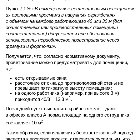
Пункт 7.1.9:
«В помещениях с естественным освещением
их световыми проемами в наружных ограждениях
с объемом на каждого работающего 40 или 30 м (для
общественных или производственных помещений
соответственно) допускается при обосновании
использовать периодическое проветривание через
фрамуги и форточки»
.
Получается, что, согласно нормативному документу,
проветривание можно предусматривать для помещений,
где:
есть открываемые окна;
расстояние от окна до противоположной стены не
превышает пятикратную высоту помещения;
на одного работника (например, при высоте 3 м)
2
приходится 40/3 = 13,3 м
.
Последний пункт выполнить крайне тяжело – даже
в офисах класса А норма площади на одного сотрудника
2
составляет 10 м
.
Таким образом, если исключить безответственный подход
эксперта к проверке проекта, становится очевидным, что