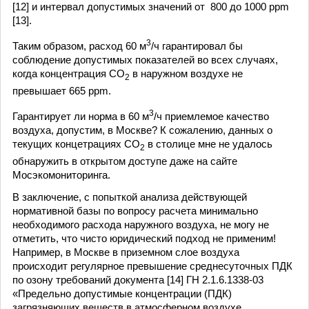
[12] и интервал допустимых значений от 800 до 1000 ppm
[13].
3
Таким образом, расход 60 м
/ч гарантировал бы
соблюдение допустимых показателей во всех случаях,
когда концентрация СО
в наружном воздухе не
2
превышает 665 ppm.
3
Гарантирует ли норма в 60 м
/ч приемлемое качество
воздуха, допустим, в Москве? К сожалению, данных о
текущих концетрациях СО
в столице мне не удалось
2
обнаружить в открытом доступе даже на сайте
Мосэкомониторинга.
В заключение, с попыткой анализа действующей
нормативной базы по вопросу расчета минимально
необходимого расхода наружного воздуха, не могу не
отметить, что чисто юридический подход не применим!
Например, в Москве в приземном слое воздуха
происходит регулярное превышение среднесуточных ПДК
по озону требований документа [14] ГН 2.1.6.1338-03
«Предельно допустимые концентрации (ПДК)
загрязняющих веществ в атмосферном воздухе