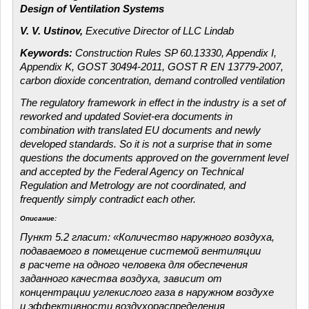
Design of Ventilation Systems
V. V. Ustinov,
Executive Director of LLC Lindab
Keywords:
Construction Rules SP 60.13330, Appendix I,
Appendix K, GOST 30494-2011, GOST R EN 13779-2007,
carbon dioxide concentration, demand controlled ventilation
The regulatory framework in effect in the industry is a set of
reworked and updated Soviet-era documents in
combination with translated EU documents and newly
developed standards. So it is not a surprise that in some
questions the documents approved on the government level
and accepted by the Federal Agency on Technical
Regulation and Metrology are not coordinated, and
frequently simply contradict each other.
Описание:
Пункт 5.2 гласит:
«Количество наружного воздуха,
подаваемого в помещение системой вентиляции
в расчете на одного человека для обеспечения
заданного качества воздуха, зависит от
концентрации углекислого газа в наружном воздухе
и эффективности воздухораспределения