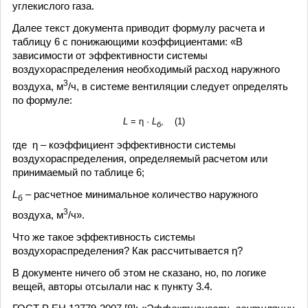
углекислого газа.
Далее текст документа приводит формулу расчета и
таблицу 6 с понижающими коэффициентами: «В
зависимости от эффективности системы
воздухораспределения необходимый расход наружного
3
воздуха, м
/ч, в системе вентиляции следует определять
по формуле:
L
= η ·
L
, (1)
б
где η – коэффициент эффективности системы
воздухораспределения, определяемый расчетом или
принимаемый по таблице 6;
L
– расчетное минимальное количество наружного
б
3
воздуха, м
/ч».
Что же такое эффективность системы
воздухораспределения? Как рассчитывается η?
В документе ничего об этом не сказано, но, по логике
вещей, авторы отсылали нас к пункту 3.4.