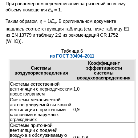
При равномерном перемешивании загрязнений по всему
объему помещения
E
= 1.
v
Таким образом, η = 1/
E
. В оригинальном документе
v
нашлась соответствующая таблица (см. ниже таблицу Е1
из EN 13779 и таблицу 2:2 из рекомендаций CR 1752
(WHO)).
Таблица 6
из ГОСТ 30494–2011
Коэффициент
Системы
эффективности
воздухораспределения
системы
воздухораспределения
Системы естественной
вентиляции с периодическим
1,0
проветриванием
Системы механической
авторегулируемой вытяжной
вентиляции с приточными
0,9
клапанами в наружных
ограждениях
Системы приточной
вентиляции с подачей
воздуха в обслуживаемую
0,6–0,8