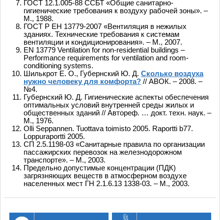
ГОСТ 12.1.005-88 ССБТ «Общие санитарно-
гигиенические требования к воздуху рабочей зоны». –
М., 1988.
ГОСТ Р ЕН 13779-2007 «Вентиляция в нежилых
зданиях. Технические требования к системам
вентиляции и кондиционирования». – М., 2007.
EN 13779 Ventilation for non-residential buildings –
Performance requirements for ventilation and room-
conditioning systems.
Шилькрот Е. О., Губернский Ю. Д.
Сколько воздуха
нужно человеку для комфорта?
// АВОК. – 2008. –
№4.
Губернский Ю. Д. Гигиенические аспекты обеспечения
оптимальных условий внутренней среды жилых и
общественных зданий // Автореф. … докт. техн. наук. –
М., 1976.
Olli Seppannen. Tuottava toimisto 2005. Raportti b77.
Loppuraportti 2005.
СП 2.5.1198-03 «Санитарные правила по организации
пассажирских перевозок на железнодорожном
транспорте». – М., 2003.
Предельно допустимые концентрации (ПДК)
загрязняющих веществ в атмосферном воздухе
населенных мест ГН 2.1.6.13 1338-03. – М., 2003.