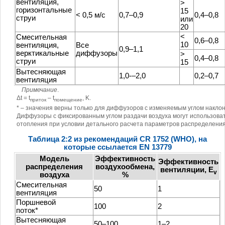
вентиляция,
>
горизонтальные
15
< 0,5 м/с
0,7–0,9
0,4–0,8
струи
или
20
<
Смесительная
0,6–0,8
10
вентиляция,
Все
0,9–1,1
верктикальные
диффузоры
>
0,4–0,8
струи
15
Вытесняющая
1,0-–2,0
0,2–0,7
вентиляция
Примечание
.
Δt = t
– t
, K.
приток
помещение
* – значения верны только для диффузоров с изменяемым углом накло
Диффузоры с фиксированным углом раздачи воздуха могут использоват
отопления при условии детального расчета параметров распределения
Таблица 2:2 из рекомендаций CR 1752 (WHO), на
которые ссылается EN 13779
Модель
Эффективность
Эффективность
распределения
воздухообмена,
вентиляции, E
v
воздуха
%
Смесительная
50
1
вентиляция
Поршневой
100
2
поток*
Вытесняющая
50–100
1–2