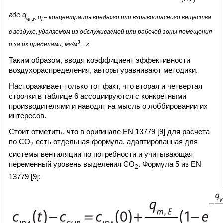
где q
, q
– концентрация вредного или взрывоопасного вещества
w, z
l
в воздухе, удаляемом из обслуживаемой или рабочей зоны помещения
3
и за их пределами, мг/м
…».
Таким образом, вводя коэффициент эффективности
воздухораспределения, авторы уравнивают методики.
Настораживает только тот факт, что вторая и четвертая
строчки в таблице 6 ассоциируются с конкретными
производителями и наводят на мысль о лоббировании их
интересов.
Стоит отметить, что в оригинале EN 13779 [9] для расчета
по СО
есть отдельная формула, адаптированная для
2
системы вентиляции по потребности и учитывающая
переменный уровень выделения СО
. Формула 5 из EN
2
13779 [9]: