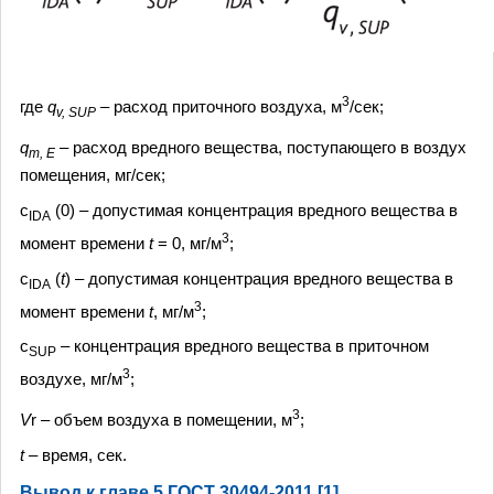
3
где
q
– расход приточного воздуха, м
/сек;
v, SUP
q
– расход вредного вещества, поступающего в воздух
m, E
помещения, мг/сек;
с
(0) – допустимая концентрация вредного вещества в
IDA
3
момент времени
t
= 0, мг/м
;
с
(
t
) – допустимая концентрация вредного вещества в
IDA
3
момент времени
t
, мг/м
;
c
– концентрация вредного вещества в приточном
SUP
3
воздухе, мг/м
;
3
V
r – объем воздуха в помещении, м
;
t
– время, сек.
Вывод к главе 5 ГОСТ 30494-2011 [1]