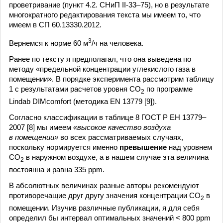
проветривание (пункт 4.2. СНиП II-33–75), но в результате
многократного редактирования текста мы имеем то, что
имеем в СП 60.13330.2012.
3
Вернемся к норме 60 м
/ч на человека.
Ранее по тексту я предполагал, что она выведена по
методу «предельной концентрации углекислого газа в
помещении». В порядке эксперимента рассмотрим таблицу
1 с результатами расчетов уровня СО
по программе
2
Lindab DIMcomfort (методика EN 13779 [9]).
Согласно классификации в таблице 8 ГОСТ Р ЕН 13779–
2007 [8] мы имеем
«высокое качество воздуха
в помещении»
во всех рассматриваемых случаях,
поскольку нормируется именно
превышение
над уровнем
СО
в наружном воздухе, а в нашем случае эта величина
2
постоянна и равна 335 ppm.
В абсолютных величинах разные авторы рекомендуют
противоречащие друг другу значения концентрации СО
в
2
помещении. Изучив различные публикации, я для себя
определил бы интервал оптимальных значений < 800 ppm