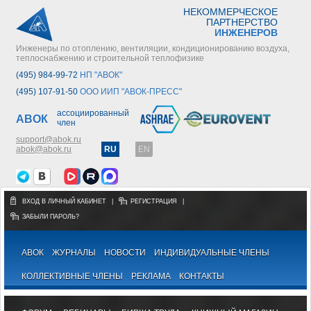
НЕКОММЕРЧЕСКОЕ
ПАРТНЕРСТВО
ИНЖЕНЕРОВ
Инженеры по отоплению, вентиляции, кондиционированию воздуха,
теплоснабжению и строительной теплофизике
(495) 984-99-72
НП "АВОК"
(495) 107-91-50
ООО ИИП "АВОК-ПРЕСС"
ассоциированный
АВОК
член
support@abok.ru
abok@abok.ru
RU
EN
ВХОД В ЛИЧНЫЙ КАБИНЕТ
|
РЕГИСТРАЦИЯ
|
ЗАБЫЛИ ПАРОЛЬ?
АВОК
ЖУРНАЛЫ
НОВОСТИ
ИНДИВИДУАЛЬНЫЕ ЧЛЕНЫ
КОЛЛЕКТИВНЫЕ ЧЛЕНЫ
РЕКЛАМА
КОНТАКТЫ