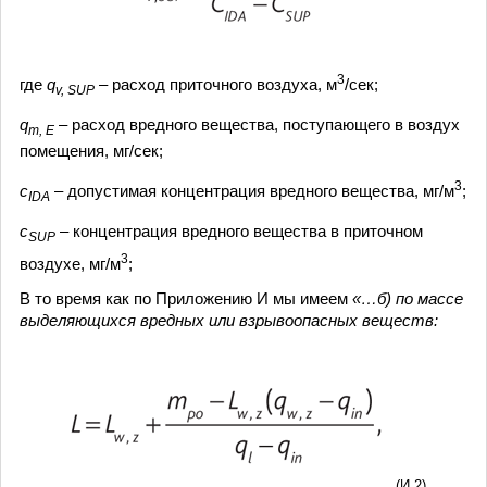
3
где
q
– расход приточного воздуха, м
/сек;
v, SUP
q
– расход вредного вещества, поступающего в воздух
m, E
помещения, мг/сек;
3
c
– допустимая концентрация вредного вещества, мг/м
;
IDA
c
– концентрация вредного вещества в приточном
SUP
3
воздухе, мг/м
;
В то время как по Приложению И мы имеем
«…б) по массе
выделяющихся вредных или взрывоопасных веществ:
(И.2)