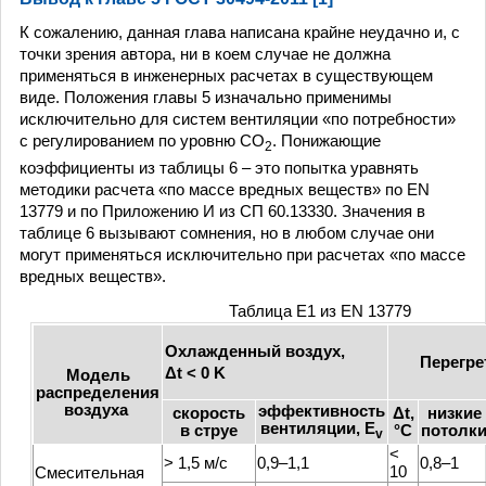
К сожалению, данная глава написана крайне неудачно и, с
точки зрения автора, ни в коем случае не должна
применяться в инженерных расчетах в существующем
виде. Положения главы 5 изначально применимы
исключительно для систем вентиляции «по потребности»
с регулированием по уровню СО
. Понижающие
2
коэффициенты из таблицы 6 – это попытка уравнять
методики расчета «по массе вредных веществ» по EN
13779 и по Приложению И из СП 60.13330. Значения в
таблице 6 вызывают сомнения, но в любом случае они
могут применяться исключительно при расчетах «по массе
вредных веществ».
Таблица Е1 из EN 13779
Охлажденный воздух,
Перегре
Δt < 0 K
Модель
распределения
воздуха
эффективность
скорость
Δt,
низкие
вентиляции, E
в струе
°C
потолк
v
<
> 1,5 м/с
0,9–1,1
0,8–1
10
Смесительная