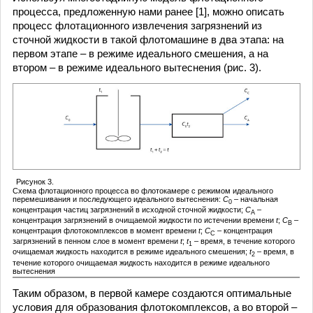
процесса, предложенную нами ранее [1], можно описать
процесс флотационного извлечения загрязнений из
сточной жидкости в такой флотомашине в два этапа: на
первом этапе – в режиме идеального смешения, а на
втором – в режиме идеального вытеснения (рис. 3).
Рисунок 3.
Схема флотационного процесса во флотокамере с режимом идеального
перемешивания и последующего идеального вытеснения:
С
– начальная
0
концентрация частиц загрязнений в исходной сточной жидкости;
С
–
А
концентрация загрязнений в очищаемой жидкости по истечении времени
t
;
С
–
В
концентрация флотокомплексов в момент времени
t
;
С
– концентрация
С
загрязнений в пенном слое в момент времени
t
;
t
– время, в течение которого
1
очищаемая жидкость находится в режиме идеального смешения;
t
– время, в
2
течение которого очищаемая жидкость находится в режиме идеального
вытеснения
Таким образом, в первой камере создаются оптимальные
условия для образования флотокомплексов, а во второй –