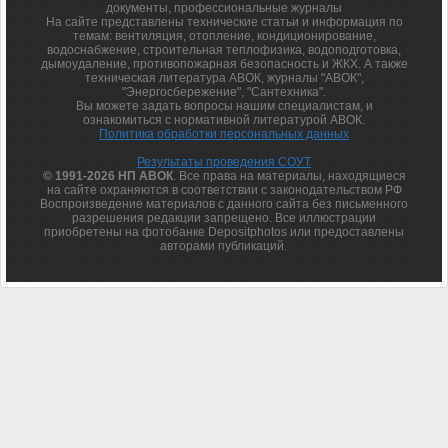
документы, профессиональные журналы
На сайте представлены технические статьи и информация по
темам: вентиляция, отопление, кондиционирование,
водоснабжение, строительная теплофизика, водоподготовка,
дымоудаление, противопожарная безопасность и ЖКХ. А также
техническая литература АВОК, журналы "АВОК",
"Энергосбережение", "Сантехника".
Вы можете задать вопросы нашим специалистам, и
ознакомиться с нормативной литературой АВОК.
Политика обработки персональных данных
Результаты проведения СОУТ
© 1991-2026 НП АВОК
. Все права на материалы, находящиеся
на сайте охраняются в соответствии с законодательством РФ
Воспроизведение материалов с данного сайта без письменного
разрешения редакции запрещено. Все иллюстрации
приобретены на фотобанке Depositphotos или предоставлены
авторами публикаций.