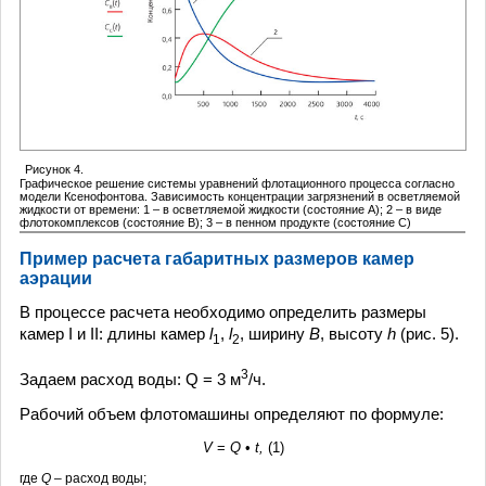
Рисунок 4.
Графическое решение системы уравнений флотационного процесса согласно
модели Ксенофонтова. Зависимость концентрации загрязнений в осветляемой
жидкости от времени: 1 – в осветляемой жидкости (состояние А); 2 – в виде
флотокомплексов (состояние В); 3 – в пенном продукте (состояние С)
Пример расчета габаритных размеров камер
аэрации
В процессе расчета необходимо определить размеры
камер I и II: длины камер
l
,
l
, ширину
B
, высоту
h
(рис. 5).
1
2
3
Задаем расход воды: Q = 3 м
/ч.
Рабочий объем флотомашины определяют по формуле:
V
=
Q
•
t,
(1)
где
Q
– расход воды;