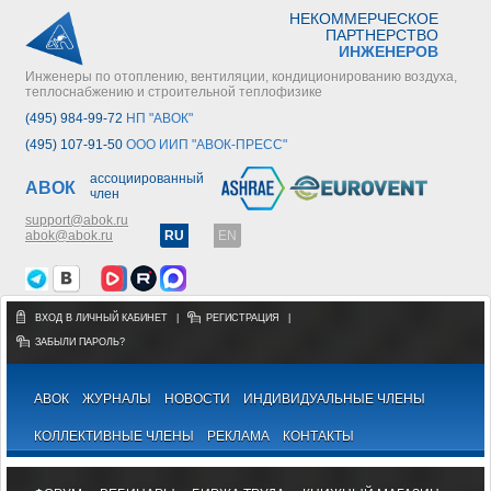
НЕКОММЕРЧЕСКОЕ
ПАРТНЕРСТВО
ИНЖЕНЕРОВ
Инженеры по отоплению, вентиляции, кондиционированию воздуха,
теплоснабжению и строительной теплофизике
(495) 984-99-72
НП "АВОК"
(495) 107-91-50
ООО ИИП "АВОК-ПРЕСС"
ассоциированный
АВОК
член
support@abok.ru
abok@abok.ru
RU
EN
ВХОД В ЛИЧНЫЙ КАБИНЕТ
|
РЕГИСТРАЦИЯ
|
ЗАБЫЛИ ПАРОЛЬ?
АВОК
ЖУРНАЛЫ
НОВОСТИ
ИНДИВИДУАЛЬНЫЕ ЧЛЕНЫ
КОЛЛЕКТИВНЫЕ ЧЛЕНЫ
РЕКЛАМА
КОНТАКТЫ