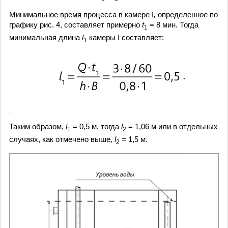
Минимальное время процесса в камере I
,
определенное по
графику рис. 4, составляет примерно
t
= 8 мин. Тогда
1
минимальная длина
l
камеры I составляет:
1
.
Таким образом,
l
= 0,5 м, тогда
l
= 1,06 м или в отдельных
1
2
случаях, как отмечено выше,
l
= 1,5 м.
2