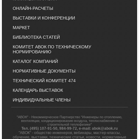
ОНЛАЙН-РАСЧЕТЫ
ВЫСТАВКИ И КОНФЕРЕНЦИИ
МАРКЕТ
БИБЛИОТЕКА СТАТЕЙ
КОМИТЕТ АВОК ПО ТЕХНИЧЕСКОМУ
НОРМИРОВАНИЮ
КАТАЛОГ КОМПАНИЙ
НОРМАТИВНЫЕ ДОКУМЕНТЫ
ТЕХНИЧЕСКИЙ КОМИТЕТ 474
КАЛЕНДАРЬ ВЫСТАВОК
ИНДИВИДУАЛЬНЫЕ ЧЛЕНЫ
"АВОК" - Некоммерческое Партнерство "Инженеры по отоплению,
вентиляции, кондиционированию воздуха, теплоснабжению и
строительной теплофизике"
Тел. (495) 107-91-50, 984-99-72, e-mail: abok@abok.ru
"АВОК" - общество инженеров, вебинары, мастер-классы,
обучение, выставки, технические статьи, новости, нормативные