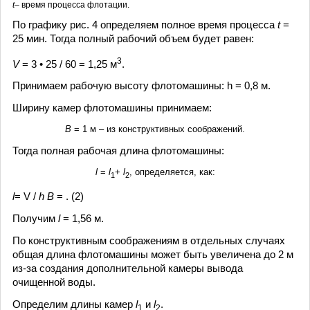
t
– время процесса флотации.
По графику рис. 4 определяем полное время процесса
t
=
25 мин. Тогда полный рабочий объем будет равен:
3
V
= 3 • 25 / 60 = 1,25 м
.
Принимаем рабочую высоту флотомашины: h = 0,8 м.
Ширину камер флотомашины принимаем:
B
= 1 м – из конструктивных соображений.
Тогда полная рабочая длина флотомашины:
l
=
l
+
l
, определяется, как:
1
2
l
= V /
h B
= .
(2)
Получим
l
= 1,56 м.
По конструктивным соображениям в отдельных случаях
общая длина флотомашины может быть увеличена до 2 м
из-за создания дополнительной камеры вывода
очищенной воды.
Определим длины камер
l
и
l
.
1
2