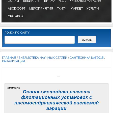
ФОРУМ
ВЕБИНАРЫ
БИРЖА ТРУДА
КНИЖНЫЙ МАГАЗИН
АВОК-СОФТ
МЕРОПРИЯТИЯ
ТК 474
МАРКЕТ
УСЛУГИ
СРО АВОК
ПОИСК ПО САЙТУ
ГЛАВНАЯ
/
БИБЛИОТЕКА НАУЧНЫХ СТАТЕЙ
/
САНТЕХНИКА №6'2015
/
КАНАЛИЗАЦИЯ
...
Summary:
Основы методики расчета
флотационных установок с
пневмогидравлической системой
аэрации