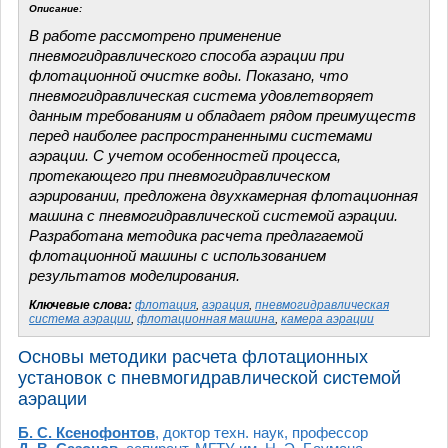
Описание:
В работе рассмотрено применение
пневмогидравлического способа аэрации при
флотационной очистке воды. Показано, что
пневмогидравлическая система удовлетворяет
данным требованиям и обладает рядом преимуществ
перед наиболее распространенными системами
аэрации. С учетом особенностей процесса,
протекающего при пневмогидравлическом
аэрировании, предложена двухкамерная флотационная
машина с пневмогидравлической системой аэрации.
Разработана методика расчета предлагаемой
флотационной машины с использованием
результатов моделирования.
Ключевые слова:
флотация
,
аэрация
,
пневмогидравлическая
система аэрации
,
флотационная машина
,
камера аэрации
Основы методики расчета флотационных
установок с пневмогидравлической системой
аэрации
Б. С. Ксенофонтов
, доктор техн. наук, профессор