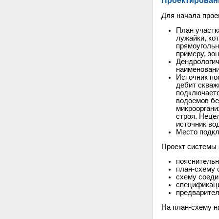
Проектирован
Для начала про
План участк
лужайки, ко
прямоугольн
примеру, зон
Дендрологич
наименовани
Источник по
дебит скваж
подключаетс
водоемов бе
микрооргани
строя. Неце
источник во
Место подкл
Проект системы 
пояснительн
план-схему 
схему соеди
спецификац
предварител
На план-схему н