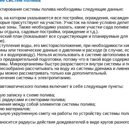
ие систем полива
ектирования системы полива необходимы следующие данные:
а, на котором указываются все постройки, ограждения, насажден
торые присутствуют на участке. Участок на плане условно делит
ые зоны. Также необходимо указать, какие участки сада поливат
ы отдыха, садовые постройки, ограждение и т.д.).
еский план (показывает все существующие и планируемые для 
е).
ступления воды, его месторасположение, при необходимости хи
ины или технические данные о давлении и расходе (в случае, е
я к водопроводу). Нельзя использовать в системе автополива 
з предварительной подготовки, потому что в такой воде содерж
змы. Микроорганизмы быстро разрастаются внутри системы и п
лесообразно рассчитывать на воду из системы дренажа и ливне
ды можно рассматривать только как дополнительный.
ючения системы к электропитанию.
автоматического полива включает в себя следующие пункты:
ую записку к схеме полива;
с радиусами и секторами полива;
нения между собой элементов системы полива;
ию материалов;
ьную укрупненную смету на работы по устройству системы пол
аносится радиусы действия дождевателей в виде кругов разного