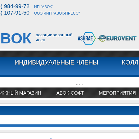
5) 984-99-72
НП "АВОК"
5) 107-91-50
ООО ИИП "АВОК-ПРЕСС"
ВОК
ассоциированный
член
ИНДИВИДУАЛЬНЫЕ ЧЛЕНЫ
КОЛЛ
...
...
ИЖНЫЙ МАГАЗИН
АВОК-СОФТ
МЕРОПРИЯТИЯ