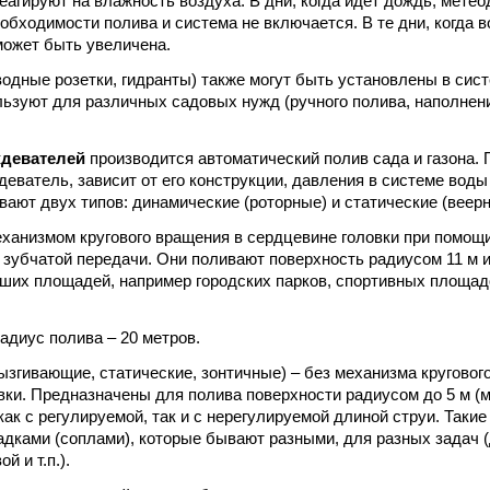
еагируют на влажность воздуха. В дни, когда идет дождь, мете
обходимости полива и система не включается. В те дни, когда 
может быть увеличена.
водные розетки, гидранты) также могут быть установлены в сис
льзуют для различных садовых нужд (ручного полива, наполнен
девателей
производится автоматический полив сада и газона.
еватель, зависит от его конструкции, давления в системе воды
ают двух типов: динамические (роторные) и статические (веерн
еханизмом кругового вращения в сердцевине головки при помощ
 зубчатой передачи. Они поливают поверхность радиусом 11 м 
ших площадей, например городских парков, спортивных площадо
диус полива – 20 метров.
ызгивающие, статические, зонтичные) – без механизма кругово
вки. Предназначены для полива поверхности радиусом до 5 м (м
ак с регулируемой, так и с нерегулируемой длиной струи. Таки
дками (соплами), которые бывают разными, для разных задач 
й и т.п.).