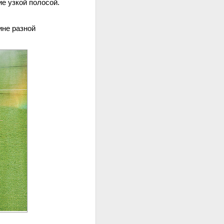
е узкой полосой.
ине разной