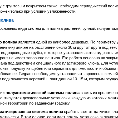
у с грунтовым покрытием также необходим периодический полив
можен только при условии увлажненности.
полива
основных вида систем для полива растений: ручной, полуавтом
о полива
является одной из наиболее дешевых. По периметру у
енький) или же на расстоянии около 30 м друг от друга под зем
водопроводные трубы, в которых устанавливаются гидранты и
рант не имеет запорного вентиля. Его работа основана на закры
пана под действием специального пластикового ключа. Для уста
оить подушку из щебня или керамзита для жесткости и обсыпат
бовав ее. Гидрант необходимо устанавливать вровень с землей
 подключается короткий шланг длиной 10–15 м, которым осуще
нии
полуавтоматической системы полива
в сеть из проложен
онтируются дождевальные установки, каждую из которых можн
ной территории по заданному графику.
матизированная система полива
срабатывает от датчиков вла
матически. В том случае, если идет дождь, установка включатьс