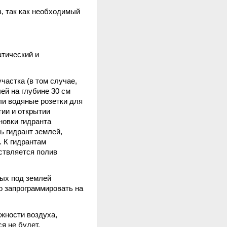
, так как необходимый
атический и
частка (в том случае,
лей на глубине 30 см
ли водяные розетки для
тии и открытии
новки гидранта
ь гидрант землей,
. К гидрантам
ствляется полив
ных под землей
о запрограммировать на
жности воздуха,
я не будет.