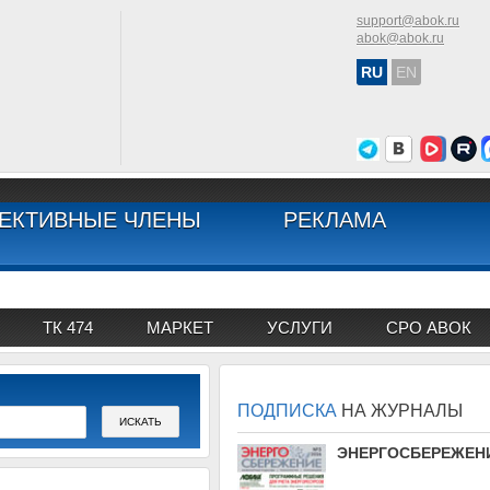
support@abok.ru
abok@abok.ru
RU
EN
ЕКТИВНЫЕ ЧЛЕНЫ
РЕКЛАМА
ТК 474
МАРКЕТ
УСЛУГИ
СРО АВОК
ПОДПИСКА
НА ЖУРНАЛЫ
АВОК
ЭНЕРГОСБЕРЕЖЕН