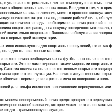
ь, в условиях экстремальных летних температур, системы поли
ние в общественных «зеленых» зонах. Все дело в том, что при
воначальные капиталовложения, может в процессе эксплуатаци
ыгоду: снижаются затраты на содержание рабочей силы, обсл
ращается количество воды, необходимое на полив растений; с 
олива сократятся расходы на покупку посадочного материала, т
ений значительно возрастают. Экономия в обслуживании ландша
тна с первых дней эксплуатации.
активно используются для спортивных сооружений, таких как 
, поля для гольфа, конные манежи.
ического полива необходима как на футбольных полях с естест
окрытием. Это регламентировано такими мировыми спортивным
д. Система полива на полях с естественным покрытием защищае
чивая срок его эксплуатации. На полях с искусственным покры
же облегчает перемещение игроков и мяча по поверхности поля.
полей для гольфа исключает возникновение пересушенных ил
ого манежа своевременный полив предотвращает его пересушива
резмерное пылеобразование, которое может негативно сказатьс
же создать травмоопасную ситуацию.