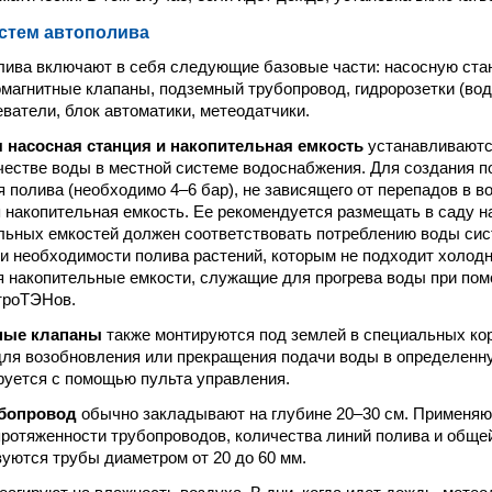
стем автополива
ива включают в себя следующие базовые части: насосную ста
омагнитные клапаны, подземный трубопровод, гидророзетки (вод
еватели, блок автоматики, метеодатчики.
 насосная станция и накопительная емкость
устанавливаютс
честве воды в местной системе водоснабжения. Для создания п
я полива (необходимо 4–6 бар), не зависящего от перепадов в в
 накопительная емкость. Ее рекомендуется размещать в саду н
ьных емкостей должен соответствовать потреблению воды сис
ри необходимости полива растений, которым не подходит холодн
 накопительные емкости, служащие для прогрева воды при пом
троТЭНов.
ные клапаны
также монтируются под землей в специальных ко
ля возобновления или прекращения подачи воды в определенну
руется с помощью пульта управления.
бопровод
обычно закладывают на глубине 20–30 см. Применяю
протяженности трубопроводов, количества линий полива и обще
уются трубы диаметром от 20 до 60 мм.