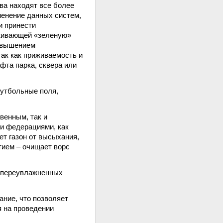
ва находят все более
менение данных систем,
и принести
уживающей «зеленую»
повышением
ак как приживаемость и
фта парка, сквера или
футбольные поля,
венным, так и
и федерациями, как
т газон от высыхания,
тием – очищает ворс
и переувлажненных
ние, что позволяет
я на проведении