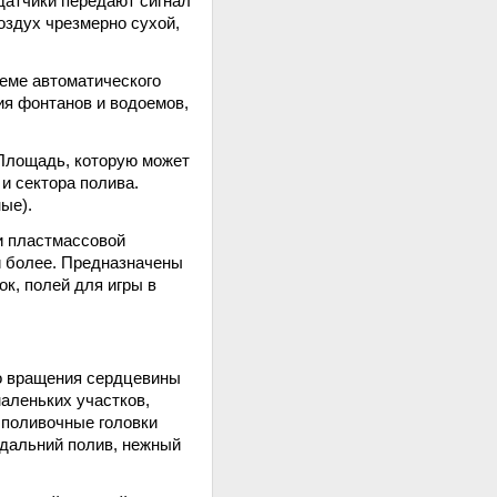
одатчики передают сигнал
воздух чрезмерно сухой,
теме автоматического
ия фонтанов и водоемов,
 Площадь, которую может
 и сектора полива.
ые).
и пластмассовой
и более. Предназначены
к, полей для игры в
го вращения сердцевины
аленьких участков,
е поливочные головки
(дальний полив, нежный