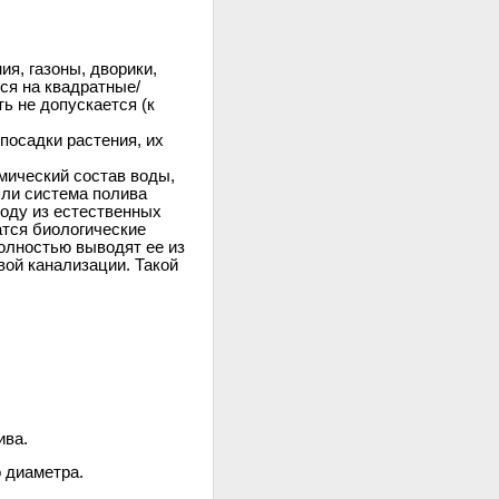
ия, газоны, дворики,
ся на квадратные/
ь не допускается (к
посадки растения, их
мический состав воды,
сли система полива
воду из естественных
атся биологические
олностью выводят ее из
вой канализации. Такой
ива.
 диаметра.