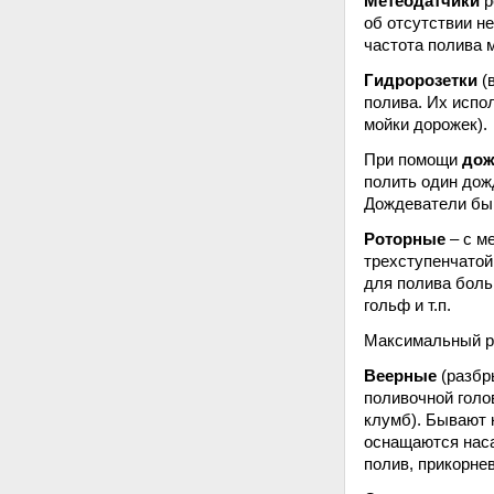
Метеодатчики
р
об отсутствии не
частота полива 
Гидророзетки
(
полива. Их испо
мойки дорожек).
При помощи
дож
полить один дожд
Дождеватели быв
Роторные
– с м
трехступенчатой
для полива боль
гольф и т.п.
Максимальный ра
Веерные
(разбр
поливочной голо
клумб). Бывают к
оснащаются наса
полив, прикорнево