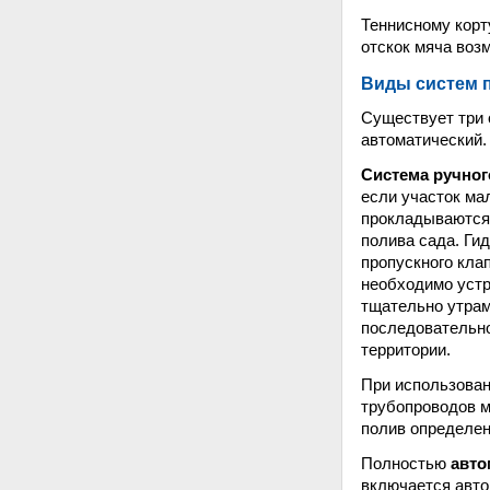
Теннисному корт
отскок мяча воз
Виды систем 
Существует три 
автоматический.
Система ручног
если участок мал
прокладываются 
полива сада. Гид
пропускного кла
необходимо устр
тщательно утрам
последовательно
территории.
При использова
трубопроводов м
полив определен
Полностью
авто
включается авто