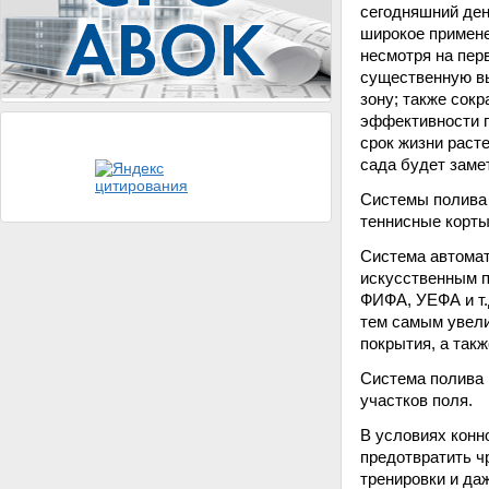
сегодняшний ден
широкое примене
несмотря на пер
существенную в
зону; также сок
эффективности п
срок жизни раст
сада будет заме
Системы полива 
теннисные корты
Система автомат
искусственным п
ФИФА, УЕФА и т.
тем самым увели
покрытия, а так
Система полива 
участков поля.
В условиях конн
предотвратить ч
тренировки и да