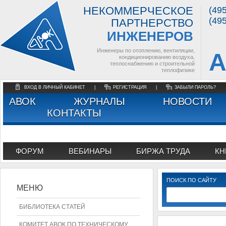
НЕКОММЕРЧЕСКОЕ
(49
(49
ПАРТНЕРСТВО
ИНЖЕНЕРОВ
Инженеры по отоплению, вентиляции,
А
кондиционированию воздуха,
теплоснабжению и строительной
теплофизике
ВХОД В ЛИЧНЫЙ КАБИНЕТ
|
РЕГИСТРАЦИЯ
|
ЗАБЫЛИ ПАРОЛЬ?
АВОК
ЖУРНАЛЫ
НОВОСТИ
КОНТАКТЫ
ФОРУМ
ВЕБИНАРЫ
БИРЖА ТРУДА
КН
ПОИСК ПО САЙТУ
МЕНЮ
БИБЛИОТЕКА СТАТЕЙ
КОМИТЕТ АВОК ПО ТЕХНИЧЕСКОМУ