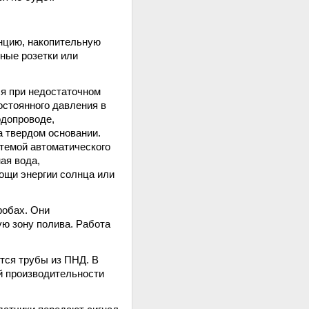
нцию, накопительную
ные розетки или
я при недостаточном
остоянного давления в
одопроводе,
а твердом основании.
темой автоматического
ая вода,
ощи энергии солнца или
робах. Они
ю зону полива. Работа
тся трубы из ПНД. В
й производительности