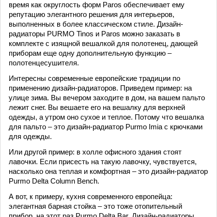
время как округлость форм Paros обеспечивает ему
репутацию элегантного решения для интерьеров,
выполненных в более классическом стиле. Дизайн-
радиаторы PURMO Tinos и Paros можно заказать в
комплекте с изящной вешалкой для полотенец, дающей
приборам еще одну дополнительную функцию –
полотенцесушителя.
Интересны современные европейские традиции по
применению дизайн-радиаторов. Приведем пример: на
улице зима. Вы вечером заходите в дом, на вашем пальто
лежит снег. Вы вешаете его на вешалку для верхней
одежды, а утром оно сухое и теплое. Потому что вешалка
для пальто – это дизайн-радиатор Purmo Imia с крючками
для одежды.
Или другой пример: в холле офисного здания стоят
лавочки. Если присесть на такую лавочку, чувствуется,
насколько она теплая и комфортная – это дизайн-радиатор
Purmo Delta Column Bench.
А вот, к примеру, кухня современного европейца:
элегантная барная стойка – это тоже отопительный
прибор, на этот раз Purmo Delta Bar. Дизайн-радиаторы