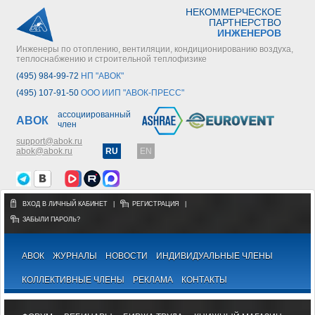
НЕКОММЕРЧЕСКОЕ
ПАРТНЕРСТВО
ИНЖЕНЕРОВ
Инженеры по отоплению, вентиляции, кондиционированию воздуха,
теплоснабжению и строительной теплофизике
(495) 984-99-72
НП "АВОК"
(495) 107-91-50
ООО ИИП "АВОК-ПРЕСС"
ассоциированный
АВОК
член
support@abok.ru
abok@abok.ru
RU
EN
ВХОД В ЛИЧНЫЙ КАБИНЕТ
|
РЕГИСТРАЦИЯ
|
ЗАБЫЛИ ПАРОЛЬ?
АВОК
ЖУРНАЛЫ
НОВОСТИ
ИНДИВИДУАЛЬНЫЕ ЧЛЕНЫ
КОЛЛЕКТИВНЫЕ ЧЛЕНЫ
РЕКЛАМА
КОНТАКТЫ