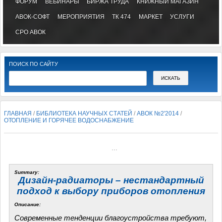
ФОРУМ
ВЕБИНАРЫ
БИРЖА ТРУДА
КНИЖНЫЙ МАГАЗИН
АВОК-СОФТ
МЕРОПРИЯТИЯ
ТК 474
МАРКЕТ
УСЛУГИ
СРО АВОК
ПОИСК ПО САЙТУ
ГЛАВНАЯ
/
БИБЛИОТЕКА НАУЧНЫХ СТАТЕЙ
/
АВОК №2'2014
/
ОТОПЛЕНИЕ И ГОРЯЧЕЕ ВОДОСНАБЖЕНИЕ
...
Summary:
Дизайн-радиаторы – нестандартный
подход к выбору приборов отопления
Описание:
Современные тенденции благоустройства требуют,