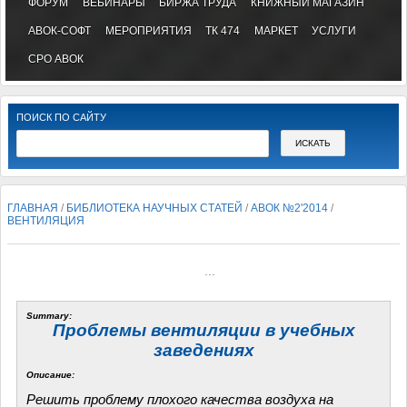
ФОРУМ
ВЕБИНАРЫ
БИРЖА ТРУДА
КНИЖНЫЙ МАГАЗИН
АВОК-СОФТ
МЕРОПРИЯТИЯ
ТК 474
МАРКЕТ
УСЛУГИ
СРО АВОК
ПОИСК ПО САЙТУ
ГЛАВНАЯ
/
БИБЛИОТЕКА НАУЧНЫХ СТАТЕЙ
/
АВОК №2'2014
/
ВЕНТИЛЯЦИЯ
...
Summary:
Проблемы вентиляции в учебных
заведениях
Описание:
Решить проблему плохого качества воздуха на