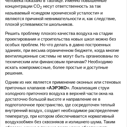
человека показано в таблице. Именно повышенные
концентрации СО
несут ответственность за так
2
называемый «синдром хронической усталости» и
являются причиной невнимательности и, как следствие,
плохой успеваемости школьников.
Решить проблему плохого качества воздуха на стадии
проектирования и строительства новых школ можно без
особых проблем. Но что делать в давно построенных
зданиях, при весьма ограниченном бюджете, когда многие
вентиляционные системы не могут быть организованы по
техническим или финансовым причинам? Необходимо
искать компромиссные, более простые и доступные
решения.
Одним из них является применение оконных или стеновых
приточных клапанов «
АЭРЭКО
». Локализация струи
холодного приточного воздуха в верхней части окна на
достаточно большой высоте и направление ее в
подпотолочное пространство, где сосредоточен теплый
внутренний воздух, создает необходимое распределение
температур, при котором обеспечивается нормативный
воздухообмен без сквозняков и излишнего шума. Таким