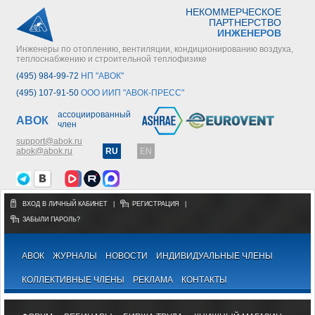
НЕКОММЕРЧЕСКОЕ
ПАРТНЕРСТВО
ИНЖЕНЕРОВ
Инженеры по отоплению, вентиляции, кондиционированию воздуха,
теплоснабжению и строительной теплофизике
(495) 984-99-72
НП "АВОК"
(495) 107-91-50
ООО ИИП "АВОК-ПРЕСС"
ассоциированный
АВОК
член
support@abok.ru
abok@abok.ru
RU
EN
ВХОД В ЛИЧНЫЙ КАБИНЕТ
|
РЕГИСТРАЦИЯ
|
ЗАБЫЛИ ПАРОЛЬ?
АВОК
ЖУРНАЛЫ
НОВОСТИ
ИНДИВИДУАЛЬНЫЕ ЧЛЕНЫ
КОЛЛЕКТИВНЫЕ ЧЛЕНЫ
РЕКЛАМА
КОНТАКТЫ