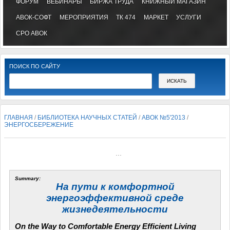
ФОРУМ
ВЕБИНАРЫ
БИРЖА ТРУДА
КНИЖНЫЙ МАГАЗИН
АВОК-СОФТ
МЕРОПРИЯТИЯ
ТК 474
МАРКЕТ
УСЛУГИ
СРО АВОК
ПОИСК ПО САЙТУ
ГЛАВНАЯ
/
БИБЛИОТЕКА НАУЧНЫХ СТАТЕЙ
/
АВОК №5'2013
/
ЭНЕРГОСБЕРЕЖЕНИЕ
...
Summary:
На пути к комфортной
энергоэффективной среде
жизнедеятельности
On the Way to Comfortable Energy Efficient Living