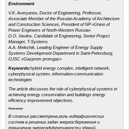
Environment
V.K.
Averyanov
, Doctor of Engineering, Professor,
Associate Member of the Russian Academy of Architecture
and Construction Sciences, President of NP «Union of
Power Engineers of North-Western Russia»
D.O.
Vavilov
, Candidate of Engineering, Senior Project
Manager, T-Systems
A.A.
Melezhik
, Leading Engineer of Energy Supply
Systems Development Department in Saint-Petersburg,
OJSC
«
Gazprom
promgaz
»
Keywords:
hybrid energy complex, intelligent network,
cyberphysical
system, information-communication
technologies
The article discusses the role of
cyberphysical
systems in
achieving energy conservation and buildings energy
efficiency improvement objectives.
Описание:
В
статье
рассмотрена
роль
киберфизических
систем
в
решении
задач
энергосбережения
и
по
в
ышения
энергоэффекти
в
ности
зданий
.