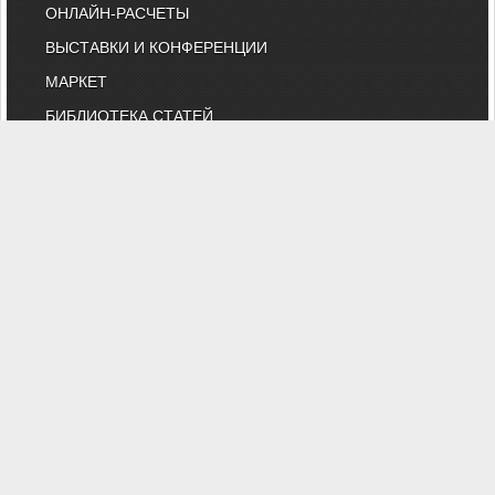
ОНЛАЙН-РАСЧЕТЫ
ВЫСТАВКИ И КОНФЕРЕНЦИИ
МАРКЕТ
БИБЛИОТЕКА СТАТЕЙ
КОМИТЕТ АВОК ПО ТЕХНИЧЕСКОМУ
НОРМИРОВАНИЮ
КАТАЛОГ КОМПАНИЙ
НОРМАТИВНЫЕ ДОКУМЕНТЫ
ТЕХНИЧЕСКИЙ КОМИТЕТ 474
КАЛЕНДАРЬ ВЫСТАВОК
ИНДИВИДУАЛЬНЫЕ ЧЛЕНЫ
"АВОК" - Некоммерческое Партнерство "Инженеры по отоплению,
вентиляции, кондиционированию воздуха, теплоснабжению и
строительной теплофизике"
Тел. (495) 107-91-50, 984-99-72, e-mail: abok@abok.ru
"АВОК" - общество инженеров, вебинары, мастер-классы,
обучение, выставки, технические статьи, новости, нормативные
документы, профессиональные журналы