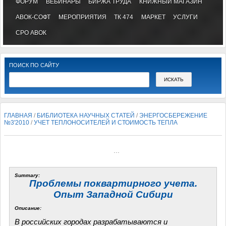
ФОРУМ
ВЕБИНАРЫ
БИРЖА ТРУДА
КНИЖНЫЙ МАГАЗИН
АВОК-СОФТ
МЕРОПРИЯТИЯ
ТК 474
МАРКЕТ
УСЛУГИ
СРО АВОК
ПОИСК ПО САЙТУ
ГЛАВНАЯ
/
БИБЛИОТЕКА НАУЧНЫХ СТАТЕЙ
/
ЭНЕРГОСБЕРЕЖЕНИЕ
№3'2010
/
УЧЕТ ТЕПЛОНОСИТЕЛЕЙ И СТОИМОСТЬ ТЕПЛА
...
Summary:
Проблемы поквартирного учета.
Опыт Западной Сибири
Описание:
В российских городах разрабатываются и