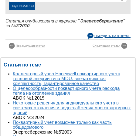
Статья опубликована в журнале
“Энергосбережение”
за №
3'2010
ОБСУДИТЬ НА ФОРУМЕ
Предыдущая статья
Следующая статья
Статьи по теме
Коллекторный узел Honeywell поквартирного учета
тепловой энергии типа MDU: впечатляющая
компактность, гарантированное качество
О целесообразности поквартирного учета расхода
тепла на отопление здания
АВОК №1'2019
Некоторые решения для индивидуального учета в
системах отопления и водоснабжения многоквартирных
зданий
АВОК №3'2024
Поквартирный учет возможен только как часть
общедомового
Энергосбережение №5'2003