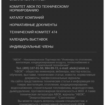
КОМИТЕТ АВОК ПО ТЕХНИЧЕСКОМУ
НОРМИРОВАНИЮ
КАТАЛОГ КОМПАНИЙ
НОРМАТИВНЫЕ ДОКУМЕНТЫ
ТЕХНИЧЕСКИЙ КОМИТЕТ 474
КАЛЕНДАРЬ ВЫСТАВОК
ИНДИВИДУАЛЬНЫЕ ЧЛЕНЫ
"АВОК" - Некоммерческое Партнерство "Инженеры по отоплению,
вентиляции, кондиционированию воздуха, теплоснабжению и
строительной теплофизике"
Тел. (495) 107-91-50, 984-99-72, e-mail: abok@abok.ru
"АВОК" - общество инженеров, вебинары, мастер-классы,
обучение, выставки, технические статьи, новости, нормативные
документы, профессиональные журналы
На сайте представлены технические статьи и информация по
темам: вентиляция, отопление, кондиционирование,
водоснабжение, строительная теплофизика, водоподготовка,
дымоудаление, противопожарная безопасность и ЖКХ. А также
техническая литература АВОК, журналы "АВОК",
"Энергосбережение", "Сантехника".
Вы можете задать вопросы нашим специалистам, и
ознакомиться с нормативной литературой АВОК.