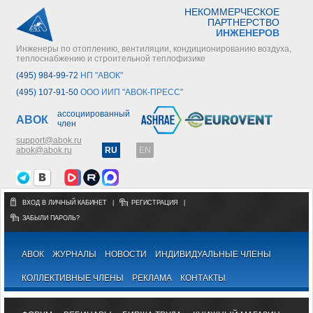
НЕКОММЕРЧЕСКОЕ
ПАРТНЕРСТВО
ИНЖЕНЕРОВ
Инженеры по отоплению, вентиляции, кондиционированию воздуха,
теплоснабжению и строительной теплофизике
(495) 984-99-72
НП "АВОК"
(495) 107-91-50
ООО ИИП "АВОК-ПРЕСС"
ассоциированный
АВОК
член
support@abok.ru
abok@abok.ru
RU
EN
ВХОД В ЛИЧНЫЙ КАБИНЕТ
|
РЕГИСТРАЦИЯ
|
ЗАБЫЛИ ПАРОЛЬ?
АВОК
ЖУРНАЛЫ
НОВОСТИ
ИНДИВИДУАЛЬНЫЕ ЧЛЕНЫ
КОЛЛЕКТИВНЫЕ ЧЛЕНЫ
РЕКЛАМА
КОНТАКТЫ