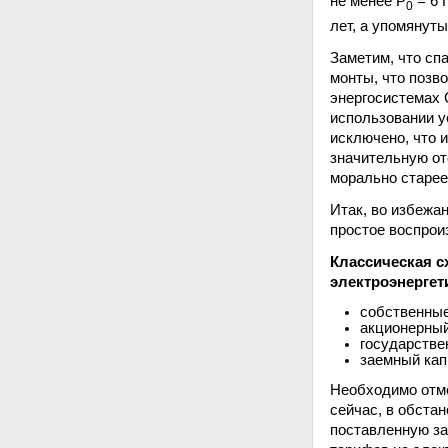
не менее Р
= 6 
0
лет, а упомянуты
Заметим, что спа
монты, что позв
энергосистемах 
использовании у
исключено, что 
значительную от
морально старее
Итак, во избежа
простое воспрои
Классическая с
электроэнергет
собственные
акционерный
государстве
заемный кап
Необходимо отме
сейчас, в обстан
поставленную за