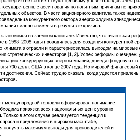
троэнергию не соответствуют ценовому уровню фондов электроэн
 государственные ассигнования по понятным причинам не прихо
тдельных объектов. В части акционерного капитала также надеж
 совладельца конкурентного сектора энергохолдинга эпизодичес
мпаний сильно снижены в результате кризиса.
остановимся на заемном капитале. Известно, что гигантская ре
ке в 1998–2008 годы проводилась для создания конкурентной с
о климата в отрасли и характеризовалась выходом на мировые
ия стратегических инвесторов [1, 2]. Успех реформы очевиден:
лизацию конкурирующих энергокомпаний, доведя фондовую сто
овня 700 долл. США в конце 2007 года. Но мировой финансовый
ти достижения. Сейчас трудно сказать, когда удастся привлечь
сторов.
ыт международной торговли сформировал понимание
еобходима привязка всех национальных цен к уровню
. Только в этом случае реализуется тенденция к
спроса и предложения в широком масштабе,
 получать максимум выгоды для производителей и
.