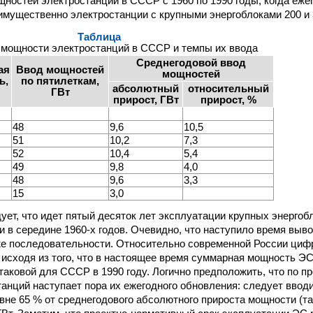
ностей электростанций в СССР с 1960 по 1990 годы, когда еже
реимущественно электростанции с крупными энергоблоками 200 и 
Таблица
мощности электростанций в СССР и темпы их ввода
Среднегодовой ввод
ая
Ввод мощностей
мощностей
ь,
по пятилеткам,
абсолютный
относительный
ГВт
прирост, ГВт
прирост, %
48
9,6
10,5
51
10,2
7,3
52
10,4
5,4
49
9,8
4,0
48
9,6
3,3
15
3,0
ует, что идет пятый десяток лет эксплуатации крупных энергоб
и в середине 1960-х годов. Очевидно, что наступило время выв
же последовательности. Относительно современной России ци
 исходя из того, что в настоящее время суммарная мощность ЭС
от таковой для СССР в 1990 году. Логично предположить, что по 
танций наступает пора их ежегодного обновления: следует вв
не 65 % от среднегодового абсолютного прироста мощности (табл