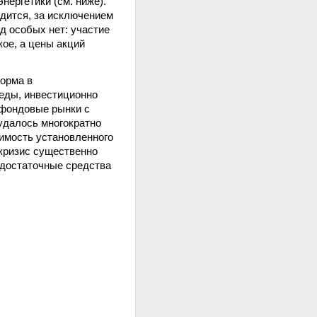
ергетики (см. ниже).
дится, за исключением
д особых нет: участие
кое, а цены акций
форма в
реды, инвестиционно
 фондовые рынки с
 удалось многократно
имость установленного
 кризис существенно
 достаточные средства