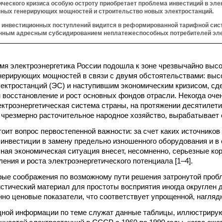
ческого кризиса особую остроту приобретает проблема инвестиций в эле
ных генерирующих мощностей и строительство новых электростанций.
 инвестиционных поступлений видится в реформированной тарифной сис
нным адресным субсидированием неплатежеспособных потребителей эле
мя электроэнергетика России подошла к зоне чрезвычайно высо
нерирующих мощностей в связи с двумя обстоятельствами: выс
ектростанций (ЭС) и наступившим экономическим кризисом, с
восстановление и рост основных фондов отрасли. Некогда оче
ктроэнергетическая система страны, на протяжении десятиле
 чрезмерно расточительное народное хозяйство, вырабатывает 
стоит вопрос первостепенной важности: за счет каких источнико
инвестиции в замену предельно изношенного оборудования и в
ная экономическая ситуация внесет, несомненно, серьезные ко
ения и роста электроэнергетического потенциала [1–4].
рые соображения по возможному пути решения затронутой про
истический материал для простоты восприятия иногда округлен 
нно ценовые показатели, что соответствует упрощенной, нагляд
дной информации по теме служат данные таблицы, иллюстриру