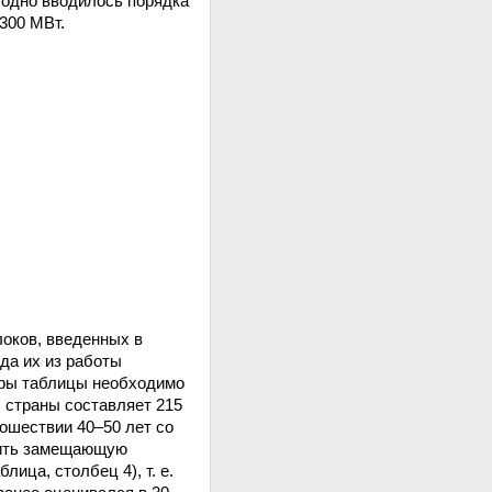
годно вводилось порядка
300 МВт.
локов, введенных в
ода их из работы
фры таблицы необходимо
 страны составляет 215
прошествии 40–50 лет со
одить замещающую
ица, столбец 4), т. е.