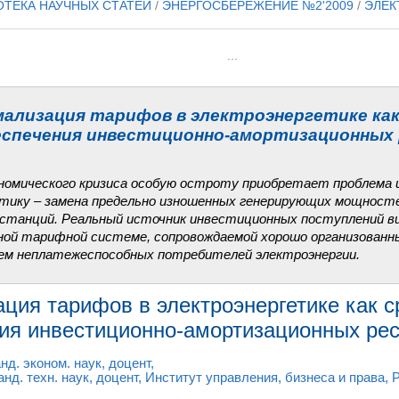
ОТЕКА НАУЧНЫХ СТАТЕЙ
/
ЭНЕРГОСБЕРЕЖЕНИЕ №2'2009
/
ЭЛЕК
...
ализация тарифов в электроэнергетике ка
еспечения инвестиционно-амортизационных 
ономического кризиса особую остроту приобретает проблема 
тику – замена предельно изношенных генерирующих мощнос
станций. Реальный источник инвестиционных поступлений в
ой тарифной системе, сопровождаемой хорошо организованн
ем неплатежеспособных потребителей электроэнергии.
ция тарифов в электроэнергетике как с
ия инвестиционно-амортизационных ре
анд. эконом. наук, доцент,
канд. техн. наук, доцент, Институт управления, бизнеса и права,