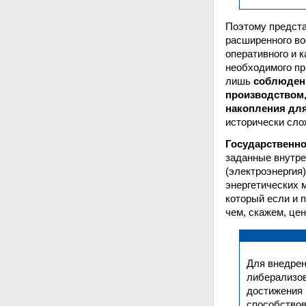
Поэтому предста
расширенного во
оперативного и 
необходимого пр
лишь
соблюдени
производством,
накопления для
исторически сло
Государственн
заданные внутре
(электроэнергия
энергетических 
который если и 
чем, скажем, це
Для внедрен
либерализов
достижения 
способствов