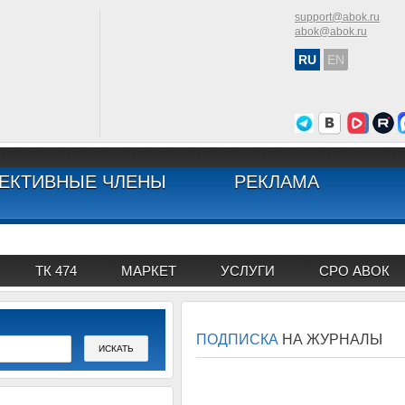
support@abok.ru
abok@abok.ru
RU
EN
ЕКТИВНЫЕ ЧЛЕНЫ
РЕКЛАМА
ТК 474
МАРКЕТ
УСЛУГИ
СРО АВОК
ПОДПИСКА
НА ЖУРНАЛЫ
АВОК