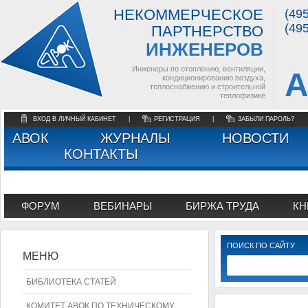
НЕКОММЕРЧЕСКОЕ
(49
(49
ПАРТНЕРСТВО
ИНЖЕНЕРОВ
Инженеры по отоплению, вентиляции,
А
кондиционированию воздуха,
теплоснабжению и строительной
теплофизике
ВХОД В ЛИЧНЫЙ КАБИНЕТ
|
РЕГИСТРАЦИЯ
|
ЗАБЫЛИ ПАРОЛЬ?
АВОК
ЖУРНАЛЫ
НОВОСТИ
КОНТАКТЫ
ФОРУМ
ВЕБИНАРЫ
БИРЖА ТРУДА
КН
ПОИСК ПО САЙТУ
МЕНЮ
БИБЛИОТЕКА СТАТЕЙ
КОМИТЕТ АВОК ПО ТЕХНИЧЕСКОМУ