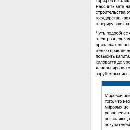
тарифов на элек
Рассчитывать на
строительства о
государства как
генерирующих ко
Чуть подробнее 
электроэнергети
привлекательног
целью привлечен
повысить капита
киловатта до ур
девальвировал э
зарубежных инве
Мировой оп
того, что н
мировых цен
равновесию 
позволяющая
покупателей