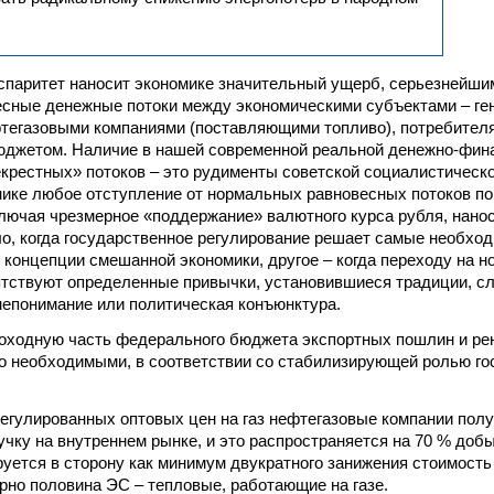
спаритет наносит экономике значительный ущерб, серьезнейш
есные денежные потоки между экономическими субъектами – г
тегазовыми компаниями (поставляющими топливо), потребителя
джетом. Наличие в нашей современной реальной денежно-фин
крестных» потоков – это рудименты советской социалистическо
ике любое отступление от нормальных равновесных потоков по
лючая чрезмерное «поддержание» валютного курса рубля, нано
о, когда государственное регулирование решает самые необх
о концепции смешанной экономики, другое – когда переходу на
тствуют определенные привычки, установившиеся традиции, сл
 непонимание или политическая конъюнктура.
доходную часть федерального бюджета экспортных пошлин и р
 необходимыми, в соответствии со стабилизирующей ролью го
регулированных оптовых цен на газ нефтегазовые компании полу
чку на внутреннем рынке, и это распространяется на 70 % добы
руется в сторону как минимум двукратного занижения стоимость
рно половина ЭС – тепловые, работающие на газе.