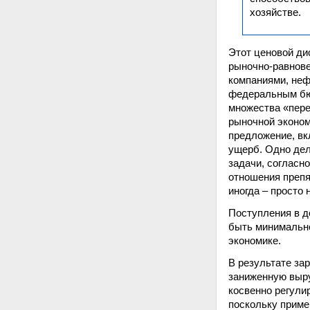
хозяйстве.
Этот ценовой ди
рыночно-равнов
компаниями, неф
федеральным бю
множества «пере
рыночной эконом
предложение, вк
ущерб. Одно дел
задачи, согласн
отношения препя
иногда – просто
Поступления в 
быть минимально
экономике.
В результате за
заниженную выру
косвенно регули
поскольку приме