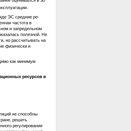
ранее оценивался в 30
эксплуатации.
ряде ЭС средние ре-
енная частота в
ьном и запредельном
казалась полезной. Не
и, но рассчитывать на
ие физически и
димо как минимум
ационных ресурсов в
тиций не способны
тране, решить
енного регулирования