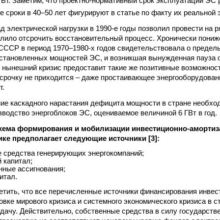
ГВт. Заметим, что проектно-нормативный срок эксплуатации ЭС 
е сроки в 40–50 лет фигурируют в статье по факту их реальной 
д электрической нагрузки в 1990-е годы позволил провести на 
олило отсрочить восстановительный процесс. Хронически пониж
СССР в период 1970–1980-х годов свидетельствовала о предел
становленных мощностей ЭС, и возникшая вынужденная пауза о
и нынешний кризис предоставит такие же позитивные возможност
срочку не приходится – даже простаивающее энергооборудован
т.
ние каскадного нарастания дефицита мощности в стране необхо
зводство энергоблоков ЭС, оцениваемое величиной 6 ГВт в год.
хема формирования и мобилизации инвестиционно-амортиз
ике предполагает следующие источники [3]:
 средства генерирующих энергокомпаний;
 капитал;
нные ассигнования;
итал.
тить, что все перечисленные источники финансирования инвес
овке мирового кризиса и системного экономического кризиса в с
дачу. Действительно, собственные средства в силу государств