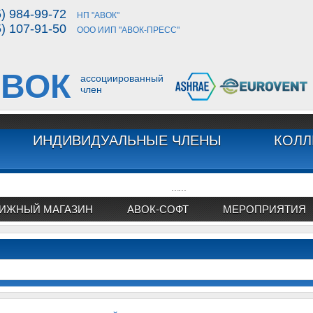
5) 984-99-72
НП "АВОК"
5) 107-91-50
ООО ИИП "АВОК-ПРЕСС"
ВОК
ассоциированный
член
ИНДИВИДУАЛЬНЫЕ ЧЛЕНЫ
КОЛЛ
...
...
ИЖНЫЙ МАГАЗИН
АВОК-СОФТ
МЕРОПРИЯТИЯ