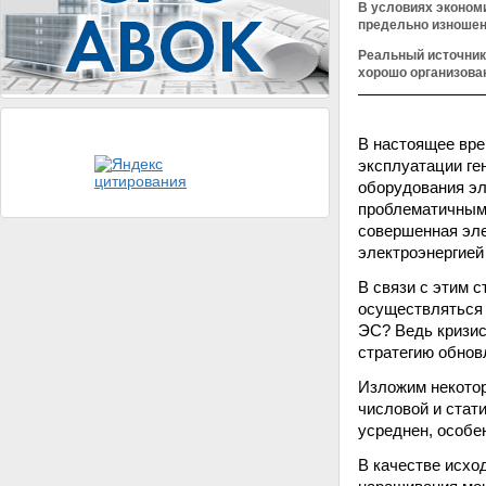
В условиях экономи
предельно изношен
Реальный источник
хорошо организова
В настоящее вре
эксплуатации ге
оборудования эл
проблематичным 
совершенная эле
электроэнергией
В связи с этим 
осуществляться 
ЭС? Ведь кризис
стратегию обновл
Изложим некото
числовой и стат
усреднен, особе
В качестве исхо