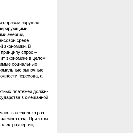
им образом нарушая
енерирующими
ми энергии,
ансовой среде
й экономики. В
 принципу спрос –
сит экономике в целом
одимые социальные
 нормальные рыночные
ожности перехода, а
ентных платежей должны
сударства в смешанной
чают в несколько раз
ваемого газа. При этом
 электроэнергии,