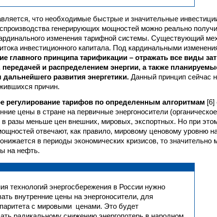
вляется, что необходимые быстрые и значительные инвестиции
спроизводства генерирующих мощностей можно реально получи
кардинального изменения тарифной системы. Существующий ме
итока инвестиционного капитала. Под кардинальными изменени
е главного принципа тарификации – отражать все виды зат
 передачей и распределением энергии, а также планируемы
 дальнейшего развития энергетики.
Данный принцип сейчас н
жившихся причин.
ое регулирование тарифов по определенным алгоритмам
[6]
нние цены в стране на первичные энергоносители (органическое
) в разы меньше цен внешних, мировых, экспортных. Но при это
мощностей отвечают, как правило, мировому ценовому уровню н
понижается в периоды экономических кризисов, то значительно 
ны на нефть.
ия технологий энергосбережения в России нужно
ать внутренние цены на энергоносители, для
паритета с мировыми ценами. Это будет
ать радикальному снижению энергопотерь в народном