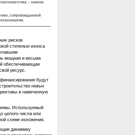
ктроэнергетику – замена
теме, сопровождаемой
ктроэнергии.
ких рисков
окой степенью износа
делавшим
нь мощная и весьма
тий обеспечивающая
свой ресурс.
в финансирования будут
 строительство новых
ррективы в намеченную
блемы. Используемый
до целого числа или
ной схеме изложения.
ющие динамику