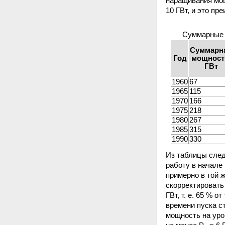
наращивания мощ
10 ГВт, и это п
Суммарные 
Суммарн
Год
мощност
ГВт
1960
67
1965
115
1970
166
1975
218
1980
267
1985
315
1990
330
Из таблицы след
работу в начале 
примерно в той 
скорректировать
ГВт, т. е. 65 % 
времени пуска с
мощность на уров