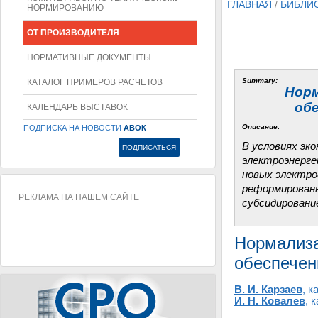
ГЛАВНАЯ
/
БИБЛИ
НОРМИРОВАНИЮ
ОТ ПРОИЗВОДИТЕЛЯ
НОРМАТИВНЫЕ ДОКУМЕНТЫ
Summary:
КАТАЛОГ ПРИМЕРОВ РАСЧЕТОВ
Норм
об
КАЛЕНДАРЬ ВЫСТАВОК
Описание:
ПОДПИСКА НА НОВОСТИ
АВОК
В условиях эк
электроэнерге
новых электро
реформированн
РЕКЛАМА НА НАШЕМ САЙТЕ
субсидировани
...
...
Нормализа
обеспечен
В. И. Карзаев
, к
И. Н. Ковалев
, 