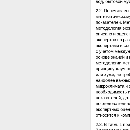
вод, бытовой му
2.2. Перечислен
математическом
показателей. Ме
методология экс
описано и оцене
экспертов по ра
экспертами в со
с учетом междун
основе знаний и
методологии мет
принципу «лучше
или хуже, не тр
наиболее важных
микроклимата и 
необходимость и
показателей, да
последовательно
экспертных оцен
относится к ком
2.3. В табл. 1 