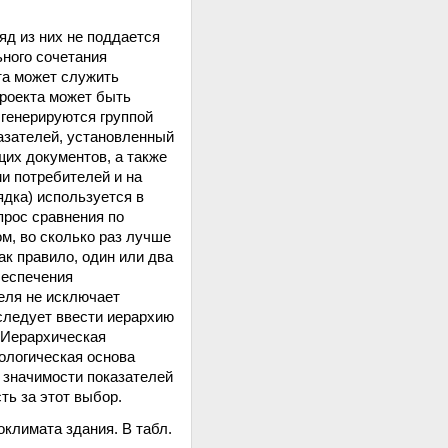
д из них не поддается
ного сочетания
та может служить
проекта может быть
 генерируются группой
азателей, установленный
их документов, а также
и потребителей и на
ядка) используется в
прос сравнения по
м, во сколько раз лучше
ак правило, один или два
беспечения
еля не исключает
следует ввести иерархию
. Иерархическая
ологическая основа
а значимости показателей
ть за этот выбор.
оклимата здания. В табл.