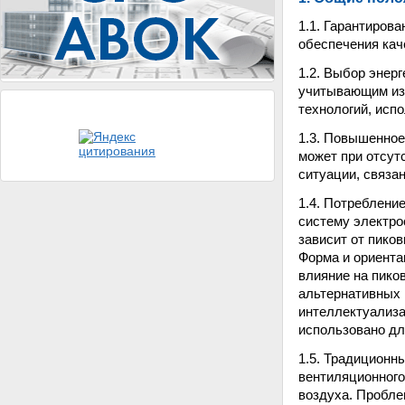
1.1. Гарантиров
обеспечения кач
1.2. Выбор энер
учитывающим изм
технологий, исп
1.3. Повышенное
может при отсут
ситуации, связа
1.4. Потребление
систему электро
зависит от пиков
Форма и ориента
влияние на пико
альтернативных 
интеллектуализа
использовано дл
1.5. Традиционн
вентиляционного
воздуха. Пробле