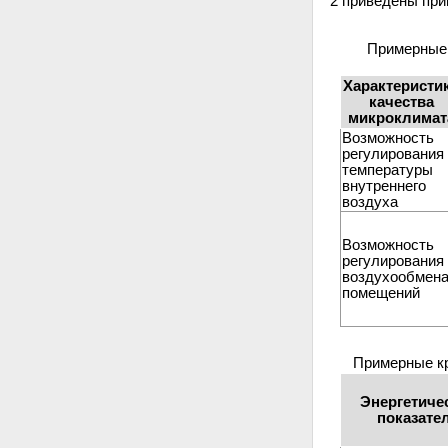
2 приведены при
Примерные 
Характеристи
качества
микроклимат
Возможность
регулирования
температуры
внутреннего
воздуха
Возможность
регулирования
воздухообмен
помещений
Примерные кр
Энергетиче
показате