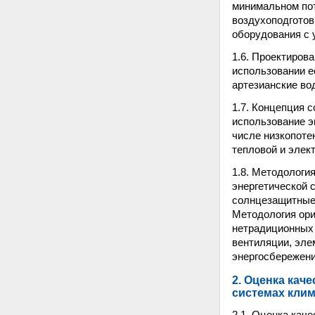
минимальном пот
воздухоподготов
оборудования с 
1.6. Проектиров
использовании е
артезианские во
1.7. Концепция 
использование э
числе низкопоте
тепловой и элек
1.8. Методологи
энергетической 
солнцезащитные 
Методология ори
нетрадиционных 
вентиляции, эле
энергосбережени
2. Оценка кач
системах клим