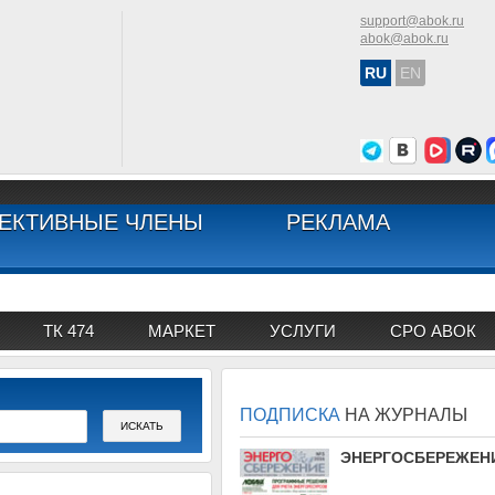
support@abok.ru
abok@abok.ru
RU
EN
ЕКТИВНЫЕ ЧЛЕНЫ
РЕКЛАМА
ТК 474
МАРКЕТ
УСЛУГИ
СРО АВОК
ПОДПИСКА
НА ЖУРНАЛЫ
АВОК
ЭНЕРГОСБЕРЕЖЕН