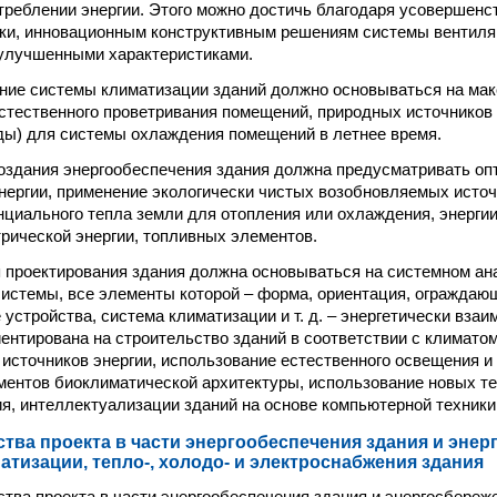
реблении энергии. Этого можно достичь благодаря усовершенс
ки, инновационным конструктивным решениям системы вентиля
улучшенными характеристиками.
ание системы климатизации зданий должно основываться на ма
стественного проветривания помещений, природных источников (
ды) для системы охлаждения помещений в летнее время.
создания энергообеспечения здания должна предусматривать о
нергии, применение экологически чистых возобновляемых источн
нциального тепла земли для отопления или охлаждения, энерги
трической энергии, топливных элементов.
я проектирования здания должна основываться на системном ан
системы, все элементы которой – форма, ориентация, ограждаю
устройства, система климатизации и т. д. – энергетически вза
ентирована на строительство зданий в соответствии с климато
источников энергии, использование естественного освещения и
ментов биоклиматической архитектуры, использование новых т
я, интеллектуализации зданий на основе компьютерной техники
ества проекта в части энергообеспечения здания и эне
атизации, тепло-, холодо- и электроснабжения здания