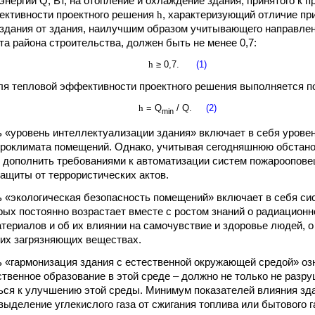
энергии Q, Вт, на отопление и охлаждение здания, принятого к п
ективности проектного решения
h
, характеризующий отличие при
здания от здания, наилучшим образом учитывающего направле
та района строительства, должен быть не менее 0,7:
h
≥ 0,7.
(1)
ля тепловой эффективности проектного решения выполняется по
h
= Q
/ Q.
(2)
min
ль «уровень интеллектуализации здания» включает в себя урове
роклимата помещений. Однако, учитывая сегодняшнюю обстано
 дополнить требованиями к автоматизации систем пожароопове
защиты от террористических актов.
ль «экологическая безопасность помещений» включает в себя си
рых постоянно возрастает вместе с ростом знаний о радиационн
териалов и об их влиянии на самочувствие и здоровье людей, о
гих загрязняющих веществах.
ь «гармонизация здания с естественной окружающей средой» озн
ственное образование в этой среде – должно не только не разру
ься к улучшению этой среды. Минимум показателей влияния з
выделение углекислого газа от сжигания топлива или бытового г