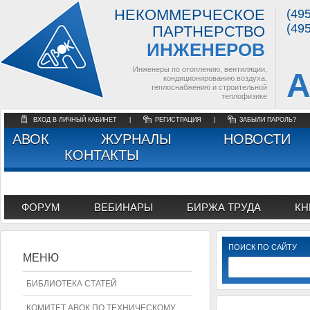
НЕКОММЕРЧЕСКОЕ
(49
(49
ПАРТНЕРСТВО
ИНЖЕНЕРОВ
Инженеры по отоплению, вентиляции,
А
кондиционированию воздуха,
теплоснабжению и строительной
теплофизике
ВХОД В ЛИЧНЫЙ КАБИНЕТ
|
РЕГИСТРАЦИЯ
|
ЗАБЫЛИ ПАРОЛЬ?
АВОК
ЖУРНАЛЫ
НОВОСТИ
КОНТАКТЫ
ФОРУМ
ВЕБИНАРЫ
БИРЖА ТРУДА
КН
ПОИСК ПО САЙТУ
МЕНЮ
БИБЛИОТЕКА СТАТЕЙ
КОМИТЕТ АВОК ПО ТЕХНИЧЕСКОМУ