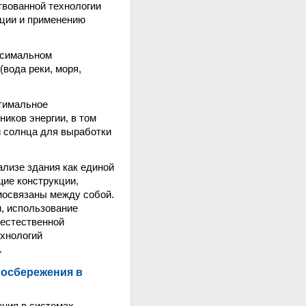
твованной технологии
ции и применению
ксимальном
вода реки, моря,
птимальное
иков энергии, в том
и солнца для выработки
ализе здания как единой
щие конструкции,
имосвязаны между собой.
м, использование
 естественной
ехнологий
.
ргосбережения в