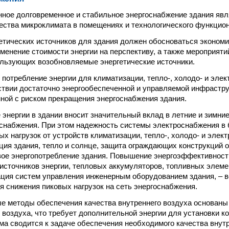
анное долговременное и стабильное энергоснабжение здания явл
ества микроклимата в помещениях и технологического функцион
гетических источников для здания должен обосноваться эконом
енение стоимости энергии на перспективу, а также мероприяти
ользующих возобновляемые энергетические источники.
 потребление энергии для климатизации, тепло-, холодо- и эле
ствии достаточно энергообеспеченной и управляемой инфрастру
нной с риском прекращения энергоснабжения здания.
 энергии в здании вносит значительный вклад в летние и зимние
снабжения. При этом надежность системы электроснабжения в
ых нагрузок от устройств климатизации, тепло-, холодо- и элек
ция здания, тепло и солнце, защита ограждающих конструкций 
вое энергопотребление здания. Повышение энергоэффективност
источников энергии, тепловых аккумуляторов, топливных элеме
ция систем управления инженерным оборудованием здания, – в
я снижения пиковых нагрузок на сеть энергоснабжения.
ые методы обеспечения качества внутреннего воздуха основаны
 воздуха, что требует дополнительной энергии для установки 
ма сводится к задаче обеспечения необходимого качества внутр