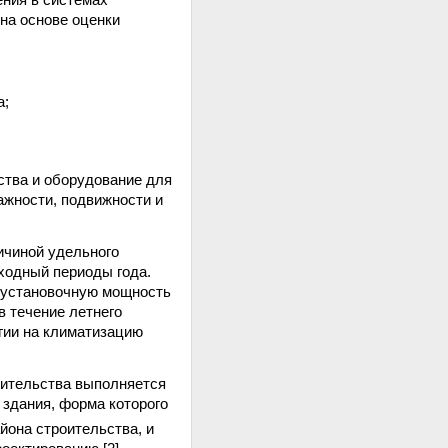
ения в системах
на основе оценки
а;
ства и оборудование для
ажности, подвижности и
ичиной удельного
еходный периоды года.
у установочную мощность
в течение летнего
гии на климатизацию
оительства выполняется
е здания, форма которого
йона строительства, и