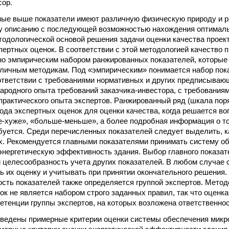
сор.
ные выше показатели имеют различную физическую природу и ря
у описанию с последующей возможностью нахождения оптималь
тодологической основой решения задачи оценки качества проек
пертных оценок. В соответствии с этой методологией качество 
но эмпирическим набором ранжированных показателей, которые
зличным методикам. Под «эмпирическим» понимается набор пок
ответствии с требованиями нормативных и других предписывающ
ародного опыта требований заказчика-инвестора, с требованиям
 практического опыта экспертов. Ранжированный ряд (шкала пор
ода экспертных оценок для оценки качества, когда решается во
-хуже», «больше-меньше», а более подробная информация о то
ебуется. Среди перечисленных показателей следует выделить, к
. Рекомендуется главными показателями принимать систему о
энергетическую эффективность здания. Выбор главного показат
 целесообразность учета других показателей. В любом случае 
ть их оценку и учитывать при принятии окончательного решения
сть показателей также определяется группой экспертов. Метод
ок не является набором строго заданных правил, так что оценк
петенции группы экспертов, на которых возложена ответственнос
приведены примерные критерии оценки системы обеспечения микр