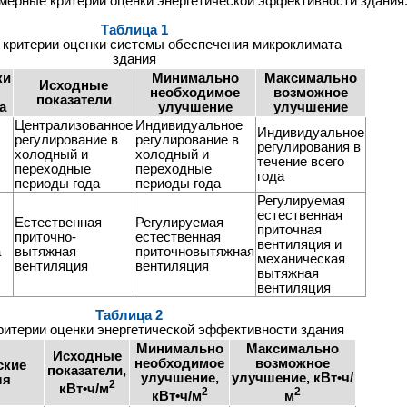
мерные критерии оценки энергетической эффективности здания
Таблица 1
критерии оценки системы обеспечения микроклимата
здания
ки
Минимально
Максимально
Исходные
необходимое
возможное
показатели
а
улучшение
улучшение
Централизованное
Индивидуальное
Индивидуальное
регулирование в
регулирование в
регулирования в
холодный и
холодный и
течение всего
переходные
переходные
года
периоды года
периоды года
Регулируемая
естественная
Естественная
Регулируемая
приточная
приточно-
естественная
вентиляция и
а
вытяжная
приточновытяжная
механическая
вентиляция
вентиляция
вытяжная
вентиляция
Таблица 2
итерии оценки энергетической эффективности здания
Минимально
Максимально
Исходные
необходимое
возможное
ские
показатели,
улучшение,
улучшение, кВт•ч/
ля
2
кВт•ч/м
2
2
кВт•ч/м
м