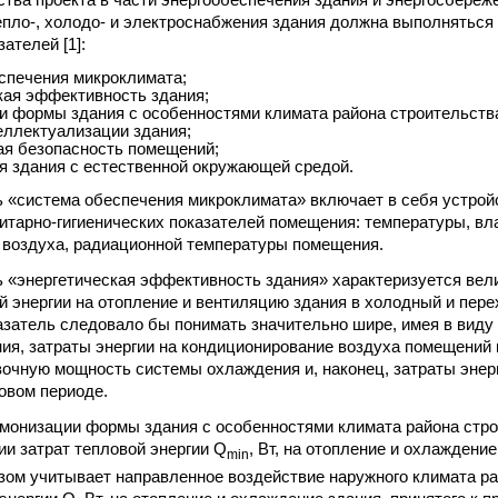
ества проекта в части энергообеспечения здания и энергосбереж
епло-, холодо- и электроснабжения здания должна выполняться 
ателей [1]:
спечения микроклимата;
кая эффективность здания;
и формы здания с особенностями климата района строительств
еллектуализации здания;
ая безопасность помещений;
я здания с естественной окружающей средой.
ль «система обеспечения микроклимата» включает в себя устрой
итарно-гигиенических показателей помещения: температуры, вл
а воздуха, радиационной температуры помещения.
ль «энергетическая эффективность здания» характеризуется вел
й энергии на отопление и вентиляцию здания в холодный и пер
азатель следовало бы понимать значительно шире, имея в вид
ия, затраты энергии на кондиционирование воздуха помещений 
вочную мощность системы охлаждения и, наконец, затраты энер
овом периоде.
армонизации формы здания с особенностями климата района стр
ии затрат тепловой энергии Q
, Вт, на отопление и охлаждени
min
ом учитывает направленное воздействие наружного климата ра