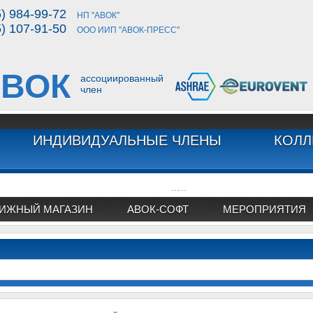
5) 984-99-72
НП "АВОК"
5) 107-91-50
ООО ИИП "АВОК-ПРЕСС"
ВОК
ассоциированный
член
ИНДИВИДУАЛЬНЫЕ ЧЛЕНЫ
КОЛЛ
...
...
ИЖНЫЙ МАГАЗИН
АВОК-СОФТ
МЕРОПРИЯТИЯ