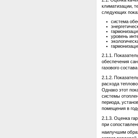
2.1. Оценка кач
климатизации, т
следующих показ
система обе
энергетичес
гармонизаци
уровень инт
экологическ
гармонизаци
2.1.1. Показате
обеспечения сан
газового состав
2.1.2. Показате
расхода теплово
Однако этот пок
системы отоплен
периода, устано
помещения в год
2.1.3. Оценка г
при сопоставлен
наилучшим образ