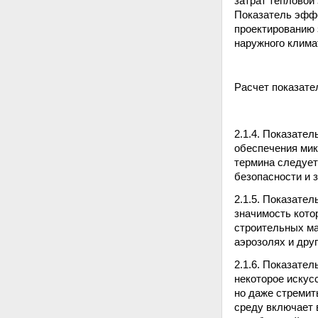
затрат тепловой 
Показатель эфф
проектированию 
наружного клима
Расчет показате
2.1.4. Показате
обеспечения мик
термина следует
безопасности и 
2.1.5. Показате
значимость кото
строительных ма
аэрозолях и дру
2.1.6. Показател
некоторое искус
но даже стремит
среду включает 