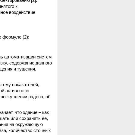
роектированию [2].
нятого к
нное воздействие
 формуле (2):
нь автоматизации систем
вку, содержание данного
щения и тушения,
стему показателей,
ой активности
 поступлении радона, об
ачает, что здание – как
шать или сохранять ее,
дания на окружающую
аза, количество сточных