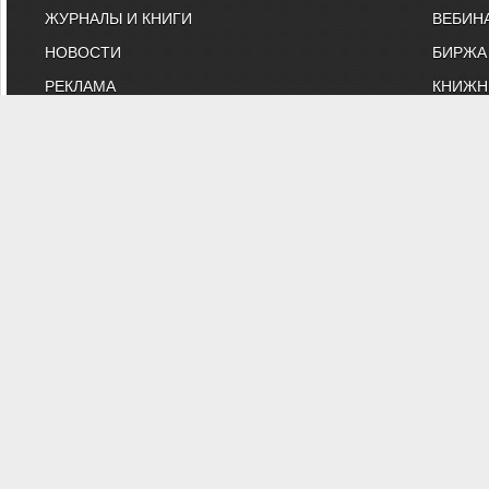
ЖУРНАЛЫ И КНИГИ
ВЕБИН
НОВОСТИ
БИРЖА
РЕКЛАМА
КНИЖН
ИНДИВИДУАЛЬНЫЕ ЧЛЕНЫ
ОНЛАЙ
КОНТАКТЫ
ВЫСТА
ИНЖЕНЕРНЫЕ УСЛУГИ
МАРКЕ
"АВОК" - Некоммерческое Па
"АВОК" - общество инженеров, вебинары, м
На сайте представлены технические статьи и информация
противопожарная безопаснос
Вы можете з
© 1991-2026 НП АВОК
.
Воспроизведение материалов с данного сайта без пись