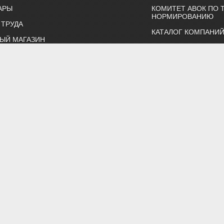
АРЫ
КОМИТЕТ АВОК ПО 
НОРМИРОВАНИЮ
 ТРУДА
КАТАЛОГ КОМПАНИ
ЫЙ МАГАЗИН
НОРМАТИВНЫЕ ДОК
Н-РАСЧЕТЫ
ТЕХНИЧЕСКИЙ КОМИ
ВКИ И КОНФЕРЕНЦИИ
КАЛЕНДАРЬ ВЫСТАВ
Т
ИНДИВИДУАЛЬНЫЕ 
ртнерство "Инженеры по отоплению, вентиляции, кондиционированию воздуха, тепло
Тел. (495) 107-91-50, 984-99-72, e-mail: abok@abok.ru
астер-классы, обучение, выставки, технические статьи, новости,
 по темам: вентиляция, отопление, кондиционирование, водоснаб
ть и ЖКХ. А также техническая литература АВОК, журналы "АВОК",
адать вопросы нашим специалистам, и ознакомиться с нормативно
Политика обработки персональных данных
Результаты проведения СОУТ
 Все права на материалы, находящиеся на сайте охраняются в соот
менного разрешения редакции запрещено. Все иллюстрации приобр
публикаций.