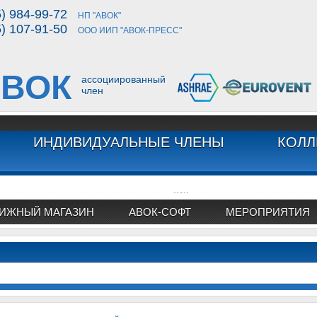
5) 984-99-72
НП "АВОК"
5) 107-91-50
ООО ИИП "АВОК-ПРЕСС"
ВОК
ассоциированный
член
ИНДИВИДУАЛЬНЫЕ ЧЛЕНЫ
КОЛЛ
...
...
ИЖНЫЙ МАГАЗИН
АВОК-СОФТ
МЕРОПРИЯТИЯ