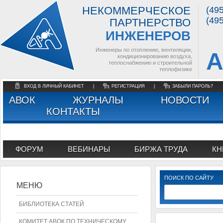
НЕКОММЕРЧЕСКОЕ
(49
(49
ПАРТНЕРСТВО
ИНЖЕНЕРОВ
Инженеры по отоплению, вентиляции,
А
кондиционированию воздуха,
теплоснабжению и строительной
теплофизике
ВХОД В ЛИЧНЫЙ КАБИНЕТ
|
РЕГИСТРАЦИЯ
|
ЗАБЫЛИ ПАРОЛЬ?
АВОК
ЖУРНАЛЫ
НОВОСТИ
КОНТАКТЫ
ФОРУМ
ВЕБИНАРЫ
БИРЖА ТРУДА
КН
ПОИСК ПО САЙТУ
МЕНЮ
БИБЛИОТЕКА СТАТЕЙ
КОМИТЕТ АВОК ПО ТЕХНИЧЕСКОМУ