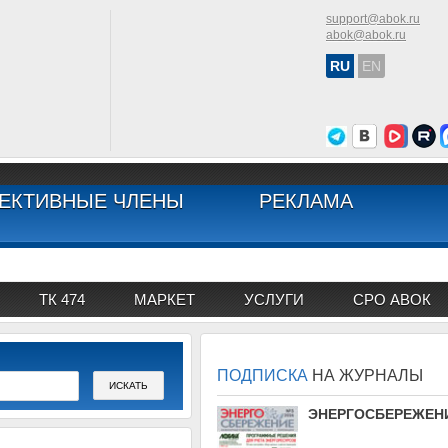
support@abok.ru
abok@abok.ru
RU
EN
ЕКТИВНЫЕ ЧЛЕНЫ
РЕКЛАМА
ТК 474
МАРКЕТ
УСЛУГИ
СРО АВОК
ПОДПИСКА
НА ЖУРНАЛЫ
АВОК
ЭНЕРГОСБЕРЕЖЕН