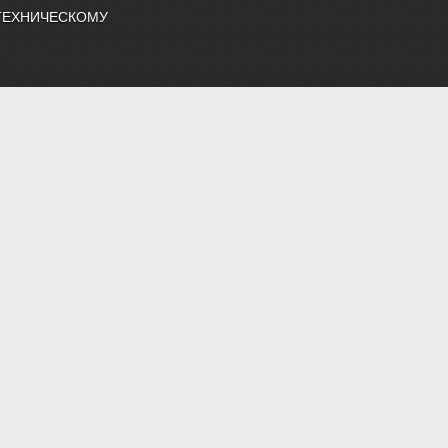
ТЕХНИЧЕСКОМУ
Й
УМЕНТЫ
ТЕТ 474
ОК
ЧЛЕНЫ
снабжению и строительной теплофизике"
 нормативные документы, профессиональные журналы
жение, строительная теплофизика, водоподготовка, дымоудаление,
 "Энергосбережение", "Сантехника".
й литературой АВОК.
ветствии с законодательством РФ
етены на фотобанке Depositphotos или предоставлены авторами