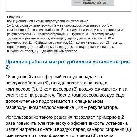
Рисунок 2.
Функциональная схема микротурбинной установки:
1– блок силовой электроники, 2 – высокоскоростной генератор, 3 –
компрессор, 4 – воздухозаборник, 5 – воздуховод между компрессором и
рекуператором, 6 – камера сгорания, 7 – турбина, 8 – газоход между
турбиной и рекуператором, 9 – подвод природного газа из сети, 10 –
рекуператор, 11 – байпасная заслонка, 12 – котел-утилизатор, 13 – выход
горячей воды, 14 – байпасный газоход, 15 – вход холодной воды, 16 –
выхлопной тракт, 17 – дожимной компрессор
Принцип работы микротурбинных установок (рис.
2)
Очищенный атмосферный воздух попадает в
воздухозаборник (4), откуда подается на вход в
компрессор (3). В компрессоре (3) воздух сжимается и за
счет этого нагревается. После компрессора воздух еще
дополнительно подогревается в специальном
газовоздушном теплообменнике (10) – рекуператоре.
Использование такого решения позволяет примерно в 2
раза повысить электрическую эффективность установки.
Затем нагретый сжатый воздух перед камерой сгорания (6)
смешивается с газообразным топливом (9), откуда