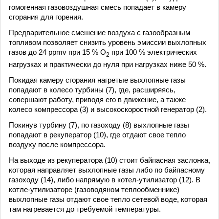
гомогенная газовоздушная смесь попадает в камеру
сгорания для горения.
Предварительное смешение воздуха с газообразным
топливом позволяет снизить уровень эмиссии выхлопных
газов до 24 ppmv при 15 % О
при 100 % электрических
2
нагрузках и практически до нуля при нагрузках ниже 50 %.
Покидая камеру сгорания нагретые выхлопные газы
попадают в колесо турбины (7), где, расширяясь,
совершают работу, приводя его в движение, а также
колесо компрессора (3) и высокоскоростной генератор (2).
Покинув турбину (7), по газоходу (8) выхлопные газы
попадают в рекуператор (10), где отдают свое тепло
воздуху после компрессора.
На выходе из рекуператора (10) стоит байпасная заслонка,
которая направляет выхлопные газы либо по байпасному
газоходу (14), либо напрямую в котел-утилизатор (12). В
котле-утилизаторе (газоводяном теплообменнике)
выхлопные газы отдают свое тепло сетевой воде, которая
там нагревается до требуемой температуры.