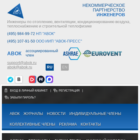
НЕКОММЕРЧЕСКОЕ
ПАРТНЕРСТВО
ИНЖЕНЕРОВ
Инженеры по отоплению, вентиляции, кондиционированию воздуха,
теплоснабжению и строительной теплофизике
(495) 984-99-72
НП "АВОК"
(495) 107-91-50
ООО ИИП "АВОК-ПРЕСС"
ассоциированный
АВОК
член
support@abok.ru
abok@abok.ru
RU
EN
ВХОД В ЛИЧНЫЙ КАБИНЕТ
|
РЕГИСТРАЦИЯ
|
ЗАБЫЛИ ПАРОЛЬ?
АВОК
ЖУРНАЛЫ
НОВОСТИ
ИНДИВИДУАЛЬНЫЕ ЧЛЕНЫ
КОЛЛЕКТИВНЫЕ ЧЛЕНЫ
РЕКЛАМА
КОНТАКТЫ