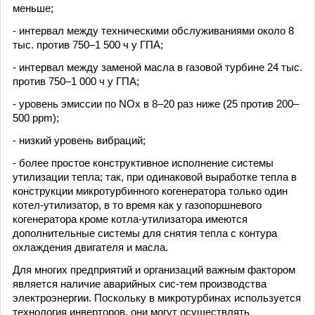
меньше;
- интервал между техническими обслуживаниями около 8
тыс. против 750–1 500 ч у ГПА;
- интервал между заменой масла в газовой турбине 24 тыс.
против 750–1 000 ч у ГПА;
- уровень эмиссии по NОx в 8–20 раз ниже (25 против 200–
500 ppm);
- низкий уровень вибраций;
- более простое конструктивное исполнение системы
утилизации тепла; так, при одинаковой выработке тепла в
конструкции микротурбинного когенератора только один
котел-утилизатор, в то время как у газопоршневого
когенератора кроме котла-утилизатора имеются
дополнительные системы для снятия тепла с контура
охлаждения двигателя и масла.
Для многих предприятий и организаций важным фактором
является наличие аварийных сис-тем производства
электроэнергии. Поскольку в микротурбинах используется
технология инверторов, они могут осуществлять