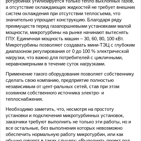
ротурбинах утилизируется только тепло выхлопных газов,
а отсутствие охлаждающих жидкостей не требует внешних
систем охлаждения при отсутствии теплосъема, что
значительно упрощает конструкцию. Благодаря ряду
преимуществ перед газапоршневыми установками малой
мощности, микротурбины на рынке начинают вытеснять
ГПУ. Единичная мощность машин – 30, 60, 80, 100 кВт.
Микротурбины позволяют создавать мини-ТЭЦ с глубоким
диапазоном регулирования от 0 до 100 % электрической
нагрузки, что важно для потребителей с цикличными,
неравномерными в течение суток нагрузками.
Применение такого оборудования позволяет собственнику
сделать свою компанию, предприятие полностью
независимым от цент-ральных сетей, став при этом
хозяином собственного источника электро- и
теплоснабжения.
Необходимо заметить, что, несмотря на простоту
установки и подключения микротурбинных установок,
заказчики требуют выполнить не только эти работы, но и
все остальные, без выполнения которых невозможно
обеспечить нормальную работу микротурбин, или как
обычно говорят в таких случаях: «Выполнить проект под