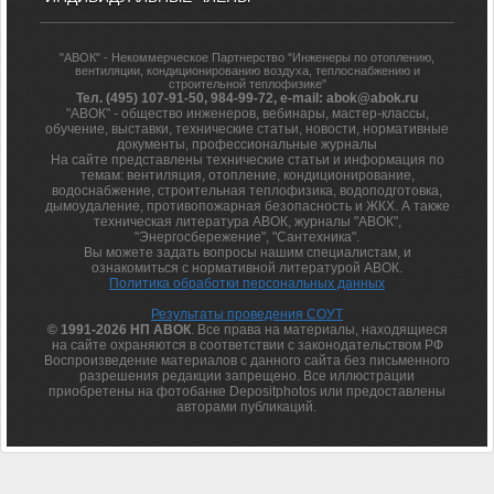
"АВОК" - Некоммерческое Партнерство "Инженеры по отоплению,
вентиляции, кондиционированию воздуха, теплоснабжению и
строительной теплофизике"
Тел. (495) 107-91-50, 984-99-72, e-mail: abok@abok.ru
"АВОК" - общество инженеров, вебинары, мастер-классы,
обучение, выставки, технические статьи, новости, нормативные
документы, профессиональные журналы
На сайте представлены технические статьи и информация по
темам: вентиляция, отопление, кондиционирование,
водоснабжение, строительная теплофизика, водоподготовка,
дымоудаление, противопожарная безопасность и ЖКХ. А также
техническая литература АВОК, журналы "АВОК",
"Энергосбережение", "Сантехника".
Вы можете задать вопросы нашим специалистам, и
ознакомиться с нормативной литературой АВОК.
Политика обработки персональных данных
Результаты проведения СОУТ
© 1991-2026 НП АВОК
. Все права на материалы, находящиеся
на сайте охраняются в соответствии с законодательством РФ
Воспроизведение материалов с данного сайта без письменного
разрешения редакции запрещено. Все иллюстрации
приобретены на фотобанке Depositphotos или предоставлены
авторами публикаций.