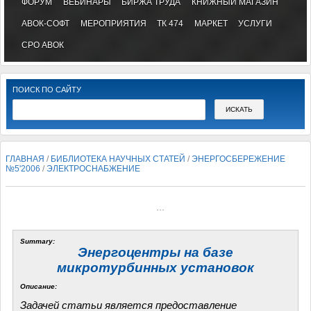
ФОРУМ
ВЕБИНАРЫ
БИРЖА ТРУДА
КНИЖНЫЙ МАГАЗИН
АВОК-СОФТ
МЕРОПРИЯТИЯ
ТК 474
МАРКЕТ
УСЛУГИ
СРО АВОК
ПОИСК ПО САЙТУ
ГЛАВНАЯ
/
БИБЛИОТЕКА НАУЧНЫХ СТАТЕЙ
/
ЭНЕРГОСБЕРЕЖЕНИЕ
№5'2006
/
ЭЛЕКТРОСНАБЖЕНИЕ
...
Summary:
Энергоцентры на базе
микротурбинных установок
Описание:
Задачей статьи является предоставление