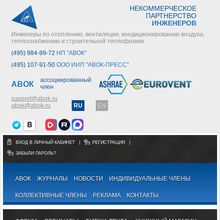
НЕКОММЕРЧЕСКОЕ
ПАРТНЕРСТВО
ИНЖЕНЕРОВ
Инженеры по отоплению, вентиляции, кондиционированию воздуха,
теплоснабжению и строительной теплофизике
(495) 984-99-72
НП "АВОК"
(495) 107-91-50
ООО ИИП "АВОК-ПРЕСС"
ассоциированный
АВОК
член
support@abok.ru
abok@abok.ru
RU
EN
ВХОД В ЛИЧНЫЙ КАБИНЕТ
|
РЕГИСТРАЦИЯ
|
ЗАБЫЛИ ПАРОЛЬ?
АВОК
ЖУРНАЛЫ
НОВОСТИ
ИНДИВИДУАЛЬНЫЕ ЧЛЕНЫ
КОЛЛЕКТИВНЫЕ ЧЛЕНЫ
РЕКЛАМА
КОНТАКТЫ