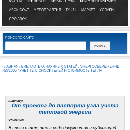
ФОРУМ
ВЕБИНАРЫ
БИРЖА ТРУДА
КНИЖНЫЙ МАГАЗИН
АВОК-СОФТ
МЕРОПРИЯТИЯ
ТК 474
МАРКЕТ
УСЛУГИ
СРО АВОК
ПОИСК ПО САЙТУ
ГЛАВНАЯ
/
БИБЛИОТЕКА НАУЧНЫХ СТАТЕЙ
/
ЭНЕРГОСБЕРЕЖЕНИЕ
№5'2005
/
УЧЕТ ТЕПЛОНОСИТЕЛЕЙ И СТОИМОСТЬ ТЕПЛА
...
Summary:
От проекта до паспорта узла учета
тепловой энергии
Описание:
В связи с тем, что в ряде документов и публикаций