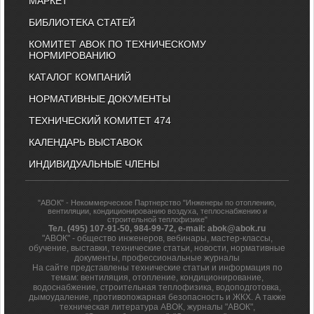
МАРКЕТ
БИБЛИОТЕКА СТАТЕЙ
КОМИТЕТ АВОК ПО ТЕХНИЧЕСКОМУ
НОРМИРОВАНИЮ
КАТАЛОГ КОМПАНИЙ
НОРМАТИВНЫЕ ДОКУМЕНТЫ
ТЕХНИЧЕСКИЙ КОМИТЕТ 474
КАЛЕНДАРЬ ВЫСТАВОК
ИНДИВИДУАЛЬНЫЕ ЧЛЕНЫ
"АВОК" - Некоммерческое Партнерство "Инженеры по отоплению,
вентиляции, кондиционированию воздуха, теплоснабжению и
строительной теплофизике"
Тел. (495) 107-91-50, 984-99-72, e-mail: abok@abok.ru
"АВОК" - общество инженеров, вебинары, мастер-классы,
обучение, выставки, технические статьи, новости, нормативные
документы, профессиональные журналы
На сайте представлены технические статьи и информация по
темам: вентиляция, отопление, кондиционирование,
водоснабжение, строительная теплофизика, водоподготовка,
дымоудаление, противопожарная безопасность и ЖКХ. А также
техническая литература АВОК, журналы "АВОК",