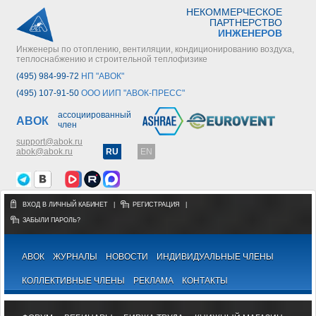
НЕКОММЕРЧЕСКОЕ
ПАРТНЕРСТВО
ИНЖЕНЕРОВ
Инженеры по отоплению, вентиляции, кондиционированию воздуха,
теплоснабжению и строительной теплофизике
(495) 984-99-72
НП "АВОК"
(495) 107-91-50
ООО ИИП "АВОК-ПРЕСС"
ассоциированный
АВОК
член
support@abok.ru
abok@abok.ru
RU
EN
ВХОД В ЛИЧНЫЙ КАБИНЕТ
|
РЕГИСТРАЦИЯ
|
ЗАБЫЛИ ПАРОЛЬ?
АВОК
ЖУРНАЛЫ
НОВОСТИ
ИНДИВИДУАЛЬНЫЕ ЧЛЕНЫ
КОЛЛЕКТИВНЫЕ ЧЛЕНЫ
РЕКЛАМА
КОНТАКТЫ