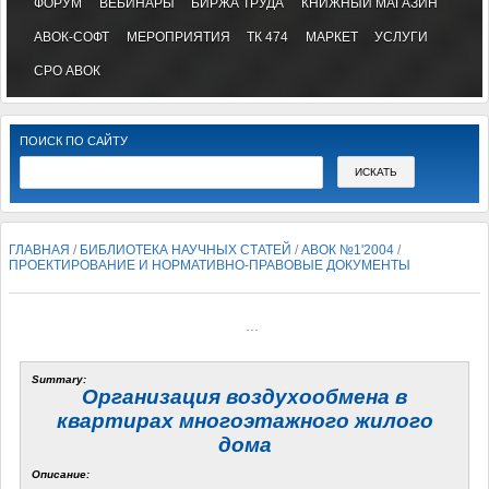
ФОРУМ
ВЕБИНАРЫ
БИРЖА ТРУДА
КНИЖНЫЙ МАГАЗИН
АВОК-СОФТ
МЕРОПРИЯТИЯ
ТК 474
МАРКЕТ
УСЛУГИ
СРО АВОК
ПОИСК ПО САЙТУ
ГЛАВНАЯ
/
БИБЛИОТЕКА НАУЧНЫХ СТАТЕЙ
/
АВОК №1'2004
/
ПРОЕКТИРОВАНИЕ И НОРМАТИВНО-ПРАВОВЫЕ ДОКУМЕНТЫ
...
Summary:
Организация воздухообмена в
квартирах многоэтажного жилого
дома
Описание: