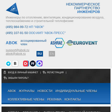
НЕКОММЕРЧЕСКОЕ
ПАРТНЕРСТВО
ИНЖЕНЕРОВ
Инженеры по отоплению, вентиляции, кондиционированию воздуха,
теплоснабжению и строительной теплофизике
(495) 984-99-72
НП "АВОК"
(495) 107-91-50
ООО ИИП "АВОК-ПРЕСС"
ассоциированный
АВОК
член
support@abok.ru
abok@abok.ru
RU
EN
ВХОД В ЛИЧНЫЙ КАБИНЕТ
|
РЕГИСТРАЦИЯ
|
ЗАБЫЛИ ПАРОЛЬ?
АВОК
ЖУРНАЛЫ
НОВОСТИ
ИНДИВИДУАЛЬНЫЕ ЧЛЕНЫ
КОЛЛЕКТИВНЫЕ ЧЛЕНЫ
РЕКЛАМА
КОНТАКТЫ