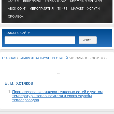
ФОРУМ
ВЕБИНАРЫ
БИРЖА ТРУДА
КНИЖНЫЙ МАГАЗИН
АВОК-СОФТ
МЕРОПРИЯТИЯ
ТК 474
МАРКЕТ
УСЛУГИ
СРО АВОК
ПОИСК ПО САЙТУ
ГЛАВНАЯ
/
БИБЛИОТЕКА НАУЧНЫХ СТАТЕЙ
/ АВТОРЫ / В. В. ХОТЯКОВ
...
В. В. Хотяков
Прогнозирование отказов тепловых сетей с учетом
температуры теплоносителя и срока службы
теплопроводов