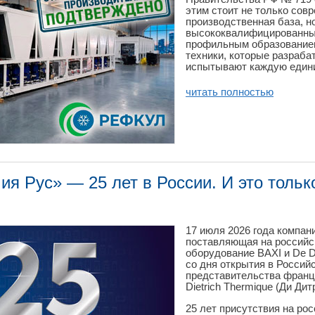
этим стоит не только сов
производственная база, н
высококвалифицированны
профильным образованием
техники, которые разраба
испытывают каждую едини
читать полностью
я Рус» — 25 лет в России. И это тольк
17 июля 2026 года компан
поставляющая на российс
оборудование BAXI и De Di
со дня открытия в Россий
представительства франц
Dietrich Thermique (Ди Д
25 лет присутствия на ро