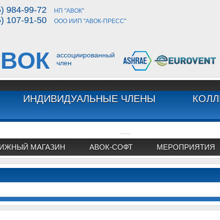
5) 984-99-72
НП "АВОК"
5) 107-91-50
ООО ИИП "АВОК-ПРЕСС"
ВОК
ассоциированный
член
ИНДИВИДУАЛЬНЫЕ ЧЛЕНЫ
КОЛЛ
...
...
ИЖНЫЙ МАГАЗИН
АВОК-СОФТ
МЕРОПРИЯТИЯ