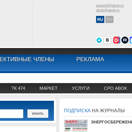
support@abok.ru
abok@abok.ru
RU
EN
ЕКТИВНЫЕ ЧЛЕНЫ
РЕКЛАМА
ТК 474
МАРКЕТ
УСЛУГИ
СРО АВОК
ПОДПИСКА
НА ЖУРНАЛЫ
АВОК
ЭНЕРГОСБЕРЕЖЕН