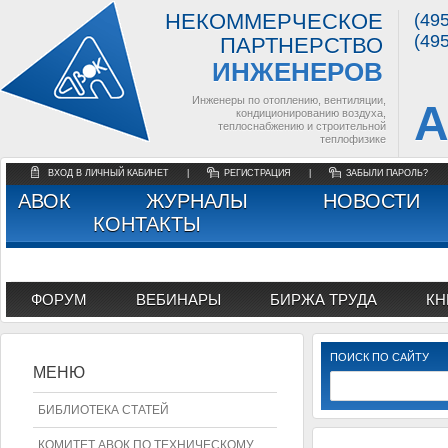
НЕКОММЕРЧЕСКОЕ
(49
(49
ПАРТНЕРСТВО
ИНЖЕНЕРОВ
Инженеры по отоплению, вентиляции,
А
кондиционированию воздуха,
теплоснабжению и строительной
теплофизике
ВХОД В ЛИЧНЫЙ КАБИНЕТ
|
РЕГИСТРАЦИЯ
|
ЗАБЫЛИ ПАРОЛЬ?
АВОК
ЖУРНАЛЫ
НОВОСТИ
КОНТАКТЫ
ФОРУМ
ВЕБИНАРЫ
БИРЖА ТРУДА
КН
ПОИСК ПО САЙТУ
МЕНЮ
БИБЛИОТЕКА СТАТЕЙ
КОМИТЕТ АВОК ПО ТЕХНИЧЕСКОМУ