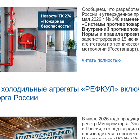
Сообщаем, что разрабо
России и утвержденное п
мая 2026 г. № 348
изменен
«Системы противопожар
Внутренний противопож
Нормы и правила проек
зарегистрировано 15 июн
агентством по техническо
метрологии (Росстандарт)
читать полностью
 холодильные агрегаты «РЕФКУЛ» вклю
рга России
В июле 2026 года продук
реестр Минпромторга. Зав
в России, кто подтвердил 
производителя в соответс
Правительства РФ № 719 о