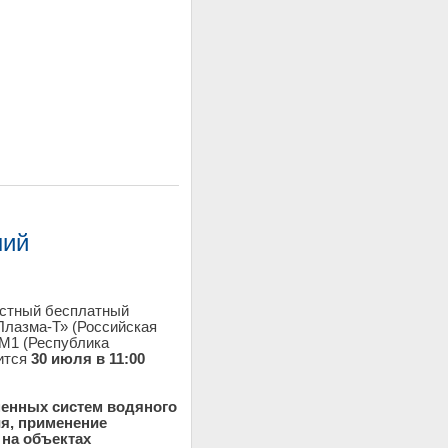
ний
естный бесплатный
лазма-Т» (Российская
/М1 (Республика
оится
30 июля в 11:00
менных систем водяного
я, применение
на объектах