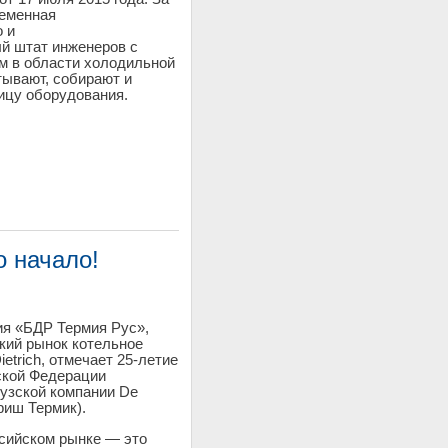
ременная
о и
й штат инженеров с
 в области холодильной
тывают, собирают и
цу оборудования.
о начало!
ия «БДР Термия Рус»,
кий рынок котельное
etrich, отмечает 25-летие
ской Федерации
узской компании De
итриш Термик).
ссийском рынке — это