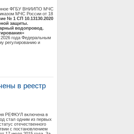
танное ФГБУ ВНИИПО МЧС
риказом МЧС России от 18
ие № 1 СП 10.13130.2020
ной защиты.
арный водопровод.
тирования»
я 2026 года Федеральным
му регулированию и
.
чены в реестр
ция РЕФКУЛ включена в
од стал одним из первых
статус отечественного
твии с постановлением
т 17 июля 2015 года. За