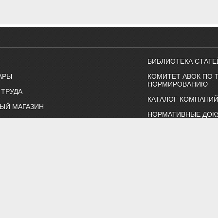
БИБЛИОТЕКА СТАТЕ
АРЫ
КОМИТЕТ АВОК ПО 
НОРМИРОВАНИЮ
 ТРУДА
КАТАЛОГ КОМПАНИ
ЫЙ МАГАЗИН
НОРМАТИВНЫЕ ДОК
Н-РАСЧЕТЫ
ТЕХНИЧЕСКИЙ КОМИ
ВКИ И КОНФЕРЕНЦИИ
КАЛЕНДАРЬ ВЫСТАВ
Т
ИНДИВИДУАЛЬНЫЕ 
ртнерство "Инженеры по отоплению, вентиляции, кондиционированию воздуха, тепло
Тел. (495) 107-91-50, 984-99-72, e-mail: abok@abok.ru
астер-классы, обучение, выставки, технические статьи, новости,
 по темам: вентиляция, отопление, кондиционирование, водоснаб