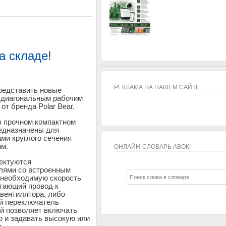
а складе!
РЕКЛАМА НА НАШЕМ САЙТЕ
редставить новые
 диагональным рабочим
т бренда Polar Bear.
 прочном компактном
редназначены для
ми круглого сечения
мм.
ОНЛАЙН-СЛОВАРЬ АВОК!
ектуются
ОНЛАЙН-СЛОВАРЬ АВОК!
лями со встроенным
 необходимую скорость
тающий провод к
вентилятора, либо
ый переключатель
й позволяет включать
р и задавать высокую или