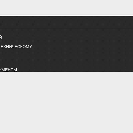
Й
ТЕХНИЧЕСКОМУ
Й
УМЕНТЫ
ТЕТ 474
ОК
ЧЛЕНЫ
снабжению и строительной теплофизике"
 нормативные документы, профессиональные журналы
жение, строительная теплофизика, водоподготовка, дымоудаление,