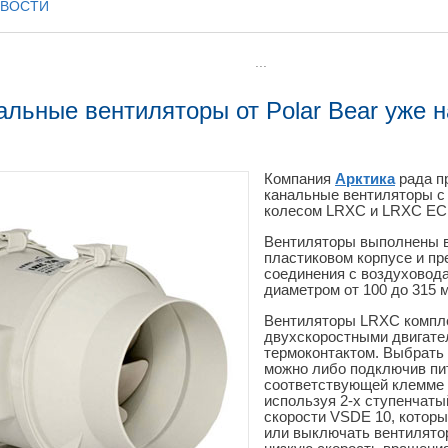
ОВОСТИ
...
льные вентиляторы от Polar Bear уже н
Компания
Арктика
рада п
канальные вентиляторы с
колесом LRXC и LRXC EC о
Вентиляторы выполнены в
пластиковом корпусе и п
соединения с воздуховода
диаметром от 100 до 315 
Вентиляторы LRXC компл
двухскоростными двигате
термоконтактом. Выбрать
можно либо подключив пи
соответствующей клемме 
используя 2-х ступенчат
скорости VSDE 10, которы
или выключать вентилято