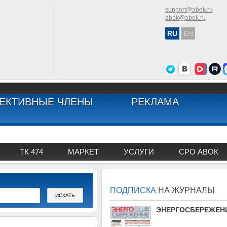
support@abok.ru
abok@abok.ru
RU
EN
ЕКТИВНЫЕ ЧЛЕНЫ
РЕКЛАМА
ТК 474
МАРКЕТ
УСЛУГИ
СРО АВОК
ПОДПИСКА
НА ЖУРНАЛЫ
АВОК
ЭНЕРГОСБЕРЕЖЕН