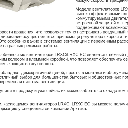
низкую скорость вращения
Модели вентиляторов LR
высокоэффективными эле
коммутируемыми двигател
встроенной защитой от пе
поддерживают возможност
орости вращения, что позволяет точно настраивать воздушный п
улирование осуществляется при помощи регулятора скорости т
 Это особенно важно в системах вентиляции с переменным расхо
е на разных режимах работы.
собенностью вентиляторов LRXC/LRXC EC является съёмный ц
чим колесом и клеммной коробкой, что позволяет обеспечить с
римыкающих воздуховодов.
обладают демократичной ценой, просты в монтаже и обслужива
 отличный выбор для большинства бытовых и общественных пом
овременная система вентиляции.
упили в продажу и уже сейчас их можно забрать со склада комп
м, касающимся вентиляторов LRXC, LRXC EC вы можете получи
ормацию у специалистов компании Арктика.