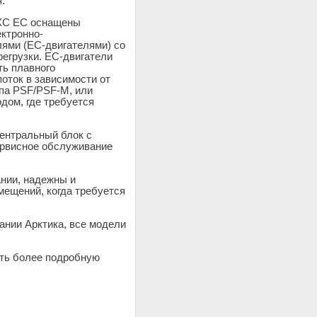
.
XC EC оснащены
ктронно-
ями (ЕС-двигателями) со
регрузки. EC-двигатели
ь плавного
оток в зависимости от
ипа PSF/PSF-M, или
дом, где требуется
ентральный блок с
ервисное обслуживание
нии, надежны и
ещений, когда требуется
ании Арктика, все модели
ть более подробную