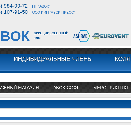
5) 984-99-72
НП "АВОК"
5) 107-91-50
ООО ИИП "АВОК-ПРЕСС"
ВОК
ассоциированный
член
ИНДИВИДУАЛЬНЫЕ ЧЛЕНЫ
КОЛЛ
...
...
ИЖНЫЙ МАГАЗИН
АВОК-СОФТ
МЕРОПРИЯТИЯ