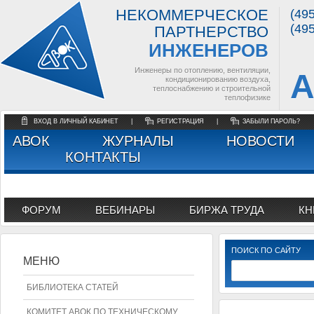
НЕКОММЕРЧЕСКОЕ
(49
(49
ПАРТНЕРСТВО
ИНЖЕНЕРОВ
Инженеры по отоплению, вентиляции,
А
кондиционированию воздуха,
теплоснабжению и строительной
теплофизике
ВХОД В ЛИЧНЫЙ КАБИНЕТ
|
РЕГИСТРАЦИЯ
|
ЗАБЫЛИ ПАРОЛЬ?
АВОК
ЖУРНАЛЫ
НОВОСТИ
КОНТАКТЫ
ФОРУМ
ВЕБИНАРЫ
БИРЖА ТРУДА
КН
ПОИСК ПО САЙТУ
МЕНЮ
БИБЛИОТЕКА СТАТЕЙ
КОМИТЕТ АВОК ПО ТЕХНИЧЕСКОМУ