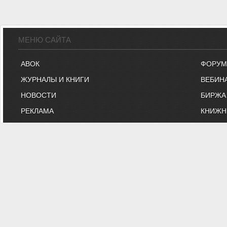
МЕНЮ САЙТА
АВОК
ФОРУМ
ЖУРНАЛЫ И КНИГИ
ВЕБИН
НОВОСТИ
БИРЖА
РЕКЛАМА
КНИЖН
ИНДИВИДУАЛЬНЫЕ ЧЛЕНЫ
ОНЛАЙ
КОНТАКТЫ
ВЫСТА
ИНЖЕНЕРНЫЕ УСЛУГИ
МАРКЕ
"АВОК" - Некоммерческое Па
"АВОК" - общество инженеров, вебинары, м
На сайте представлены технические статьи и информация