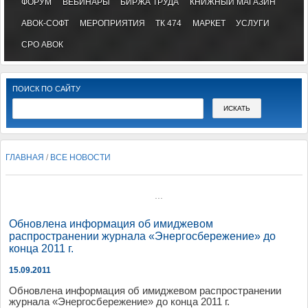
ФОРУМ
ВЕБИНАРЫ
БИРЖА ТРУДА
КНИЖНЫЙ МАГАЗИН
АВОК-СОФТ
МЕРОПРИЯТИЯ
ТК 474
МАРКЕТ
УСЛУГИ
СРО АВОК
ПОИСК ПО САЙТУ
ГЛАВНАЯ
/
ВСЕ НОВОСТИ
...
Обновлена информация об имиджевом
распространении журнала «Энергосбережение» до
конца 2011 г.
15.09.2011
Обновлена информация об имиджевом распространении
журнала «Энергосбережение» до конца 2011 г.