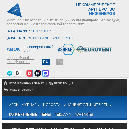
НЕКОММЕРЧЕСКОЕ
ПАРТНЕРСТВО
ИНЖЕНЕРОВ
Инженеры по отоплению, вентиляции, кондиционированию воздуха,
теплоснабжению и строительной теплофизике
(495) 984-99-72
НП "АВОК"
(495) 107-91-50
ООО ИИП "АВОК-ПРЕСС"
ассоциированный
АВОК
член
support@abok.ru
abok@abok.ru
RU
EN
ВХОД В ЛИЧНЫЙ КАБИНЕТ
|
РЕГИСТРАЦИЯ
|
ЗАБЫЛИ ПАРОЛЬ?
АВОК
ЖУРНАЛЫ
НОВОСТИ
ИНДИВИДУАЛЬНЫЕ ЧЛЕНЫ
КОЛЛЕКТИВНЫЕ ЧЛЕНЫ
РЕКЛАМА
КОНТАКТЫ