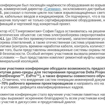
конференции был посвящён надёжности оборудования во взрыв
в, коммерческий директор
«Сигмиан»
, эксклюзивного дистрибью
, рассказал о полном цикле поставок взрывозащищённых свет
ов, кабельных вводов и кондиционеров. Он подчеркнул, что в 
казчик получает не только сертифицированное оборудование, н
икаций и чертежей под конкретный проект.
ектор «ССТэнергомонтаж» София Гадуа остановилась на решени
атегических объектов: система электрообогрева сверхпротяжё
eLL
(до 150 км без промежуточного питания), запатентованное у
грева ответвлений, а также отечественная система управлени
литики (контроль времени наработки кабеля, контроль количес
роме того, были представлены инновационные системы охраны 
й безопасности. Особый интерес участников вызвала ремонтна
 условиях — был представлен комплект ремонтной муфты нагре
минеральной изоляцией.
ссии участники конференции обсудили возможность предо
тутам демо-среды для тестирования продуктов Delta Projec
netDesigner™, ExPro™), а также форматы совместного обу
»
.
Отмечено, что внедрение систем генерации инженерной докум
–70% рабочего времени проектировщиков
и направить его на
о в условиях дефицита квалифицированных кадров.
ментом конференции стало вручение участникам памятных нагр
торы выражают искреннюю благодарность всем участникам кон
е участие в дискуссиях и продуктивный диалог.