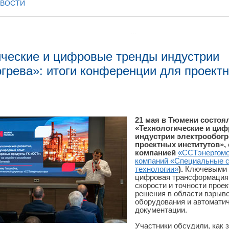
ОВОСТИ
...
ические и цифровые тренды индустрии
грева»: итоги конференции для проектн
21 мая в Тюмени состоя
«Технологические и ци
индустрии электрообогр
проектных институтов»,
компанией
«ССТэнергом
компаний «Специальные 
технологии»
).
Ключевыми т
цифровая трансформация
скорости и точности прое
решения в области взрыв
оборудования и автоматич
документации.
Участники обсудили, как