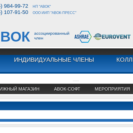
5) 984-99-72
НП "АВОК"
5) 107-91-50
ООО ИИП "АВОК-ПРЕСС"
ВОК
ассоциированный
член
ИНДИВИДУАЛЬНЫЕ ЧЛЕНЫ
КОЛЛ
...
...
ИЖНЫЙ МАГАЗИН
АВОК-СОФТ
МЕРОПРИЯТИЯ