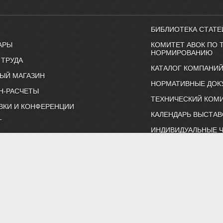
БИБЛИОТЕКА СТАТЕ
АРЫ
КОМИТЕТ АВОК ПО 
НОРМИРОВАНИЮ
 ТРУДА
КАТАЛОГ КОМПАНИ
ЫЙ МАГАЗИН
НОРМАТИВНЫЕ ДОК
Н-РАСЧЕТЫ
ТЕХНИЧЕСКИЙ КОМИ
ВКИ И КОНФЕРЕНЦИИ
КАЛЕНДАРЬ ВЫСТАВ
Т
ИНДИВИДУАЛЬНЫЕ 
ртнерство "Инженеры по отоплению, вентиляции, кондиционированию воздуха, тепло
Тел. (495) 107-91-50, 984-99-72, e-mail: abok@abok.ru
астер-классы, обучение, выставки, технические статьи, новости,
 по темам: вентиляция, отопление, кондиционирование, водоснаб
ть и ЖКХ. А также техническая литература АВОК, журналы "АВОК",
адать вопросы нашим специалистам, и ознакомиться с нормативно
Политика обработки персональных данных