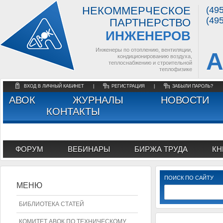
НЕКОММЕРЧЕСКОЕ
(49
(49
ПАРТНЕРСТВО
ИНЖЕНЕРОВ
Инженеры по отоплению, вентиляции,
А
кондиционированию воздуха,
теплоснабжению и строительной
теплофизике
ВХОД В ЛИЧНЫЙ КАБИНЕТ
|
РЕГИСТРАЦИЯ
|
ЗАБЫЛИ ПАРОЛЬ?
АВОК
ЖУРНАЛЫ
НОВОСТИ
КОНТАКТЫ
ФОРУМ
ВЕБИНАРЫ
БИРЖА ТРУДА
КН
ПОИСК ПО САЙТУ
МЕНЮ
БИБЛИОТЕКА СТАТЕЙ
КОМИТЕТ АВОК ПО ТЕХНИЧЕСКОМУ