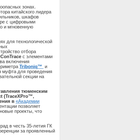
оопасных зонах.
тора китайского лидера
ильников, шкафов
паре с цифровыми
о и мгновенную
ях для технологической
нных
стройство отбора
я
ConTrace
с элементами
тва включения
периметра
Triboniq™
и
я муфта для проведения
вательной секции на
ставления тюменским
t (TraceXPro™,
чения в
«Академии
ентации позволяет
 новые проекты, что
ад в честь 35-летия ГК
ференции за проявленный