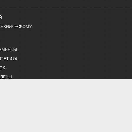
Й
ТЕХНИЧЕСКОМУ
Й
УМЕНТЫ
ТЕТ 474
ОК
ЧЛЕНЫ
снабжению и строительной теплофизике"
 нормативные документы, профессиональные журналы
жение, строительная теплофизика, водоподготовка, дымоудаление,
 "Энергосбережение", "Сантехника".
й литературой АВОК.