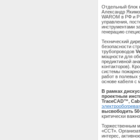
Отдельный блок 
Александр Якимо
WAROM в РФ и РБ
управления, пост
инструментами за
генерацию специф
Технический дир
безопасности стр
трубопроводов
V
мощности для обо
предиктивной ана
контакторов). К
системы пожарно
работ в полевых
основе кабеля с 
В рамках диску
проектным инсти
TraceCAD™, Cabi
электрообогрева
высвободить
50
критически важн
Торжественным мо
«ССТ». Организа
интерес, активно