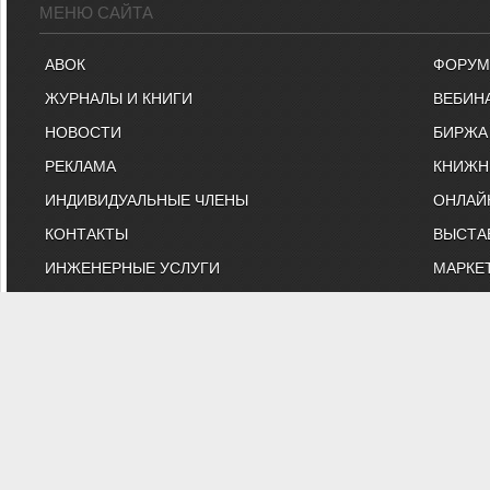
МЕНЮ САЙТА
АВОК
ФОРУМ
ЖУРНАЛЫ И КНИГИ
ВЕБИН
НОВОСТИ
БИРЖА
РЕКЛАМА
КНИЖН
ИНДИВИДУАЛЬНЫЕ ЧЛЕНЫ
ОНЛАЙ
КОНТАКТЫ
ВЫСТА
ИНЖЕНЕРНЫЕ УСЛУГИ
МАРКЕ
"АВОК" - Некоммерческое Па
"АВОК" - общество инженеров, вебинары, м
На сайте представлены технические статьи и информация
противопожарная безопаснос
Вы можете з