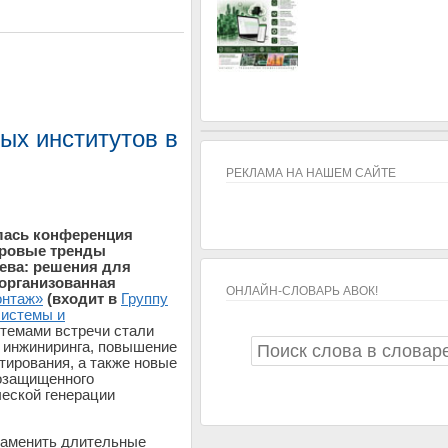
ых институтов в
РЕКЛАМА НА НАШЕМ САЙТЕ
лась конференция
фровые тренды
ева: решения для
 организованная
ОНЛАЙН-СЛОВАРЬ АВОК!
онтаж»
(входит в
Группу
системы и
ОНЛАЙН-СЛОВАРЬ АВОК!
емами встречи стали
 инжиниринга, повышение
ктирования, а также новые
озащищенного
еской генерации
 заменить длительные