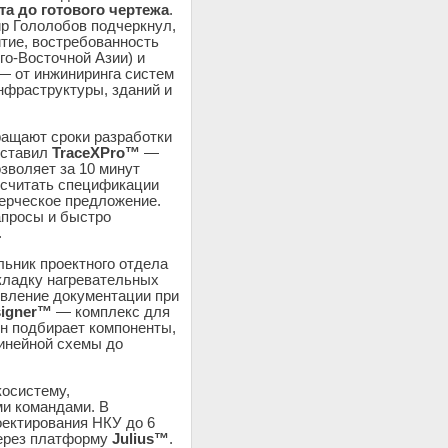
та до готового чертежа
.
р Гололобов подчеркнул,
тие, востребованность
го-Восточной Азии) и
— от инжиниринга систем
нфраструктуры, зданий и
ращают сроки разработки
дставил
TraceXPro™
—
зволяет за 10 минут
есчитать спецификации
мерческое предложение.
апросы и быстро
.
ьник проектного отдела
кладку нагревательных
овление документации при
signer™
— комплекс для
Он подбирает компоненты,
линейной схемы до
косистему,
и командами. В
оектирования НКУ до 6
через платформу
Julius™
.