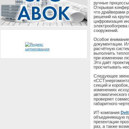
ручные процессы
Открывая конфер
что драйверами р
решений на крупн
цифровизация ин
электрообогрева
сооружений.
Особое внимание
документации. И
расчётную систем
выполнить теплот
при изменении лю
Это даёт проекти
просчитывать не
Следующее звен
«ССТэнергомонта
секций и коробок
изменениях исхо
автоматического 
проверяет совмес
габаритного черт
ИТ-компания
Delt
объединяющую пр
презентации проз
раз, а также воз