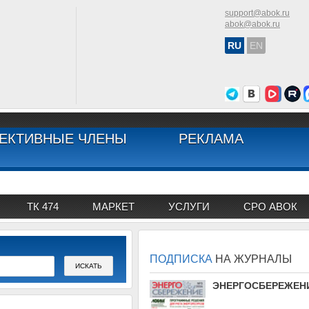
support@abok.ru
abok@abok.ru
RU
EN
ЕКТИВНЫЕ ЧЛЕНЫ
РЕКЛАМА
ТК 474
МАРКЕТ
УСЛУГИ
СРО АВОК
ПОДПИСКА
НА ЖУРНАЛЫ
АВОК
ЭНЕРГОСБЕРЕЖЕН