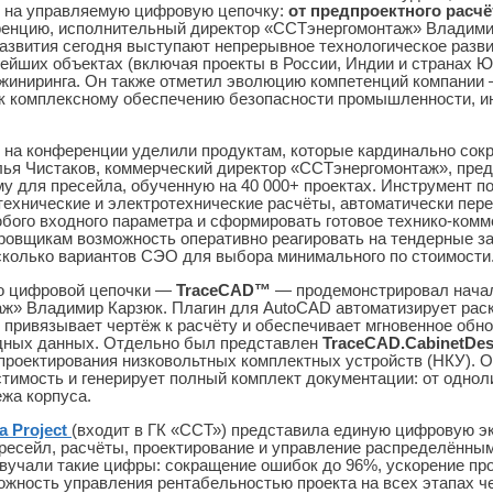
 на управляемую цифровую цепочку:
от предпроектного расчё
енцию, исполнительный директор «ССТэнергомонтаж» Владими
азвития сегодня выступают непрерывное технологическое разви
ейших объектах (включая проекты в России, Индии и странах Ю
жиниринга. Он также отметил эволюцию компетенций компании 
 к комплексному обеспечению безопасности промышленности, и
 на конференции уделили продуктам, которые кардинально сок
лья Чистаков, коммерческий директор «ССТэнергомонтаж», пре
у для пресейла, обученную на 40 000+ проектах. Инструмент по
ехнические и электротехнические расчёты, автоматически пер
бого входного параметра и сформировать готовое технико-ком
ровщикам возможность оперативно реагировать на тендерные з
сколько вариантов СЭО для выбора минимального по стоимости
о цифровой цепочки —
TraceCAD™
— продемонстрировал начал
ж» Владимир Карзюк. Плагин для AutoCAD автоматизирует рас
, привязывает чертёж к расчёту и обеспечивает мгновенное обн
дных данных. Отдельно был представлен
TraceCAD.CabinetDe
проектирования низковольтных комплектных устройств (НКУ). 
тимость и генерирует полный комплект документации: от одно
ежа корпуса.
a Project
(входит в ГК «ССТ») представила единую цифровую э
есейл, расчёты, проектирование и управление распределённым
вучали такие цифры: сокращение ошибок до 96%, ускорение пр
можность управления рентабельностью проекта на всех этапах 