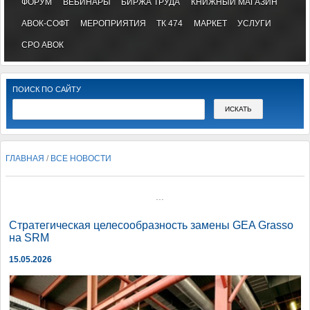
ФОРУМ
ВЕБИНАРЫ
БИРЖА ТРУДА
КНИЖНЫЙ МАГАЗИН
АВОК-СОФТ
МЕРОПРИЯТИЯ
ТК 474
МАРКЕТ
УСЛУГИ
СРО АВОК
ПОИСК ПО САЙТУ
ГЛАВНАЯ
/
ВСЕ НОВОСТИ
...
Стратегическая целесообразность замены GEA Grasso
на SRM
15.05.2026