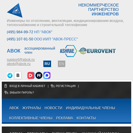
НЕКОММЕРЧЕСКОЕ
ПАРТНЕРСТВО
ИНЖЕНЕРОВ
Инженеры по отоплению, вентиляции, кондиционированию воздуха,
теплоснабжению и строительной теплофизике
(495) 984-99-72
НП "АВОК"
(495) 107-91-50
ООО ИИП "АВОК-ПРЕСС"
ассоциированный
АВОК
член
support@abok.ru
abok@abok.ru
RU
EN
ВХОД В ЛИЧНЫЙ КАБИНЕТ
|
РЕГИСТРАЦИЯ
|
ЗАБЫЛИ ПАРОЛЬ?
АВОК
ЖУРНАЛЫ
НОВОСТИ
ИНДИВИДУАЛЬНЫЕ ЧЛЕНЫ
КОЛЛЕКТИВНЫЕ ЧЛЕНЫ
РЕКЛАМА
КОНТАКТЫ