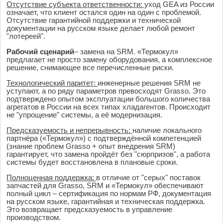
Отсутствие субъекта ответственности:
уход GEA из России
означает, что клиент остался один на один с проблемой.
Отсутствие гарантийной поддержки и технической
документации на русском языке делает любой ремонт
"лотереей".
Рабочий сценарий
– замена на SRM. «Термокул»
предлагает не просто замену оборудования, а комплексное
решение, снимающее все перечисленные риски.
Технологический паритет:
инженерные решения SRM не
уступают, а по ряду параметров превосходят Grasso. Это
подтверждено опытом эксплуатации большого количества
агрегатов в России на всех типах хладагентов. Происходит
не "упрощение" системы, а её модернизация.
Предсказуемость и непрерывность:
наличие локального
партнёра («Термокул») с подтверждённой компетенцией
(знание проблем Grasso + опыт внедрения SRM)
гарантирует, что замена пройдёт без "сюрпризов", а работа
системы будет восстановлена в плановые сроки.
Полноценная поддержка:
в отличие от "серых" поставок
запчастей для Grasso, SRM и «Термокул» обеспечивают
полный цикл – сертификация по нормам РФ, документация
на русском языке, гарантийная и техническая поддержка.
Это возвращает предсказуемость в управление
производством.