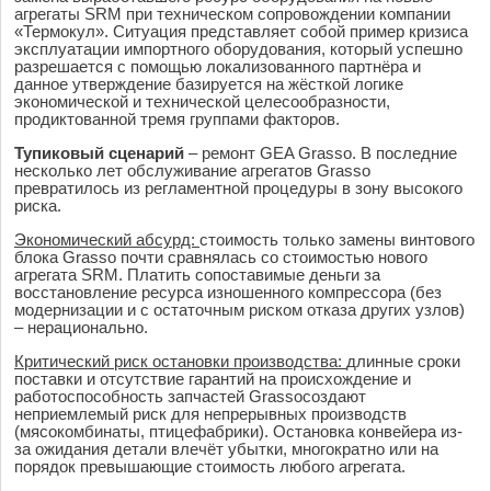
агрегаты SRM при техническом сопровождении компании
«Термокул». Ситуация представляет собой пример кризиса
эксплуатации импортного оборудования, который успешно
разрешается с помощью локализованного партнёра и
данное утверждение базируется на жёсткой логике
экономической и технической целесообразности,
продиктованной тремя группами факторов.
Тупиковый сценарий
– ремонт GEA Grasso. В последние
несколько лет обслуживание агрегатов Grasso
превратилось из регламентной процедуры в зону высокого
риска.
Экономический абсурд:
стоимость только замены винтового
блока Grasso почти сравнялась со стоимостью нового
агрегата SRM. Платить сопоставимые деньги за
восстановление ресурса изношенного компрессора (без
модернизации и с остаточным риском отказа других узлов)
– нерационально.
Критический риск остановки производства:
длинные сроки
поставки и отсутствие гарантий на происхождение и
работоспособность запчастей Grassoсоздают
неприемлемый риск для непрерывных производств
(мясокомбинаты, птицефабрики). Остановка конвейера из-
за ожидания детали влечёт убытки, многократно или на
порядок превышающие стоимость любого агрегата.