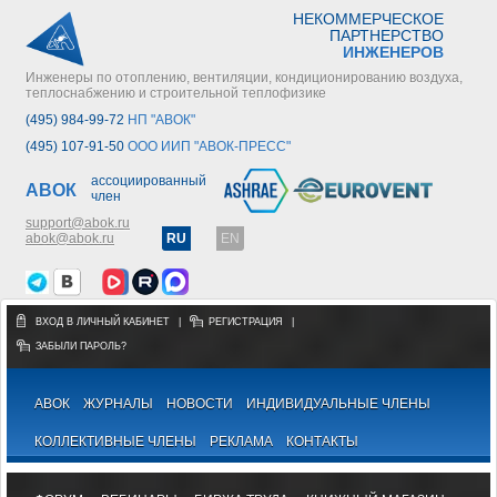
НЕКОММЕРЧЕСКОЕ
ПАРТНЕРСТВО
ИНЖЕНЕРОВ
Инженеры по отоплению, вентиляции, кондиционированию воздуха,
теплоснабжению и строительной теплофизике
(495) 984-99-72
НП "АВОК"
(495) 107-91-50
ООО ИИП "АВОК-ПРЕСС"
ассоциированный
АВОК
член
support@abok.ru
abok@abok.ru
RU
EN
ВХОД В ЛИЧНЫЙ КАБИНЕТ
|
РЕГИСТРАЦИЯ
|
ЗАБЫЛИ ПАРОЛЬ?
АВОК
ЖУРНАЛЫ
НОВОСТИ
ИНДИВИДУАЛЬНЫЕ ЧЛЕНЫ
КОЛЛЕКТИВНЫЕ ЧЛЕНЫ
РЕКЛАМА
КОНТАКТЫ