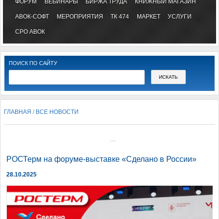
ФОРУМ
ВЕБИНАРЫ
БИРЖА ТРУДА
КНИЖНЫЙ МАГАЗИН
АВОК-СОФТ
МЕРОПРИЯТИЯ
ТК 474
МАРКЕТ
УСЛУГИ
СРО АВОК
ПОИСК ПО САЙТУ
ГЛАВНАЯ
/
ВСЕ НОВОСТИ
...
РОСТерм на форуме-выставке «Сделано в России»
28.10.2025