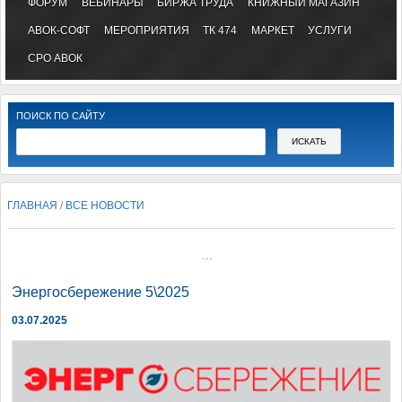
ФОРУМ
ВЕБИНАРЫ
БИРЖА ТРУДА
КНИЖНЫЙ МАГАЗИН
АВОК-СОФТ
МЕРОПРИЯТИЯ
ТК 474
МАРКЕТ
УСЛУГИ
СРО АВОК
ПОИСК ПО САЙТУ
ГЛАВНАЯ
/
ВСЕ НОВОСТИ
...
Энергосбережение 5\2025
03.07.2025