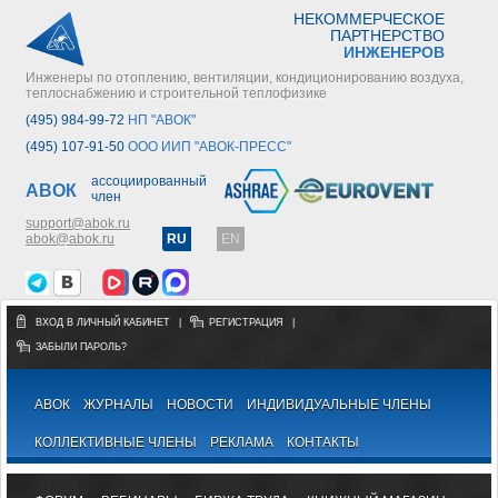
НЕКОММЕРЧЕСКОЕ
ПАРТНЕРСТВО
ИНЖЕНЕРОВ
Инженеры по отоплению, вентиляции, кондиционированию воздуха,
теплоснабжению и строительной теплофизике
(495) 984-99-72
НП "АВОК"
(495) 107-91-50
ООО ИИП "АВОК-ПРЕСС"
ассоциированный
АВОК
член
support@abok.ru
abok@abok.ru
RU
EN
ВХОД В ЛИЧНЫЙ КАБИНЕТ
|
РЕГИСТРАЦИЯ
|
ЗАБЫЛИ ПАРОЛЬ?
АВОК
ЖУРНАЛЫ
НОВОСТИ
ИНДИВИДУАЛЬНЫЕ ЧЛЕНЫ
КОЛЛЕКТИВНЫЕ ЧЛЕНЫ
РЕКЛАМА
КОНТАКТЫ