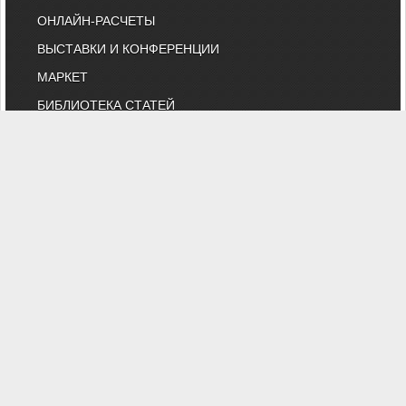
ОНЛАЙН-РАСЧЕТЫ
ВЫСТАВКИ И КОНФЕРЕНЦИИ
МАРКЕТ
БИБЛИОТЕКА СТАТЕЙ
КОМИТЕТ АВОК ПО ТЕХНИЧЕСКОМУ
НОРМИРОВАНИЮ
КАТАЛОГ КОМПАНИЙ
НОРМАТИВНЫЕ ДОКУМЕНТЫ
ТЕХНИЧЕСКИЙ КОМИТЕТ 474
КАЛЕНДАРЬ ВЫСТАВОК
ИНДИВИДУАЛЬНЫЕ ЧЛЕНЫ
"АВОК" - Некоммерческое Партнерство "Инженеры по отоплению,
вентиляции, кондиционированию воздуха, теплоснабжению и
строительной теплофизике"
Тел. (495) 107-91-50, 984-99-72, e-mail: abok@abok.ru
"АВОК" - общество инженеров, вебинары, мастер-классы,
обучение, выставки, технические статьи, новости, нормативные