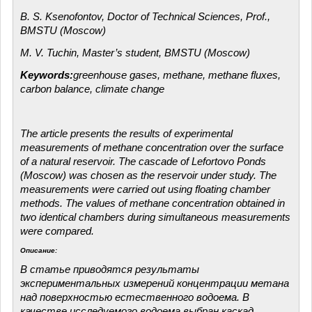
B. S. Ksenofontov, Doctor of Technical Sciences, Prof.,
BMSTU (Moscow)
M. V. Tuchin, Master’s student, BMSTU (Moscow)
Keywords:
greenhouse gases, methane, methane fluxes,
carbon balance, climate change
The article presents the results of experimental
measurements of methane concentration over the surface
of a natural reservoir. The cascade of Lefortovo Ponds
(Moscow) was chosen as the reservoir under study. The
measurements were carried out using floating chamber
methods. The values of methane concentration obtained in
two identical chambers during simultaneous measurements
were compared.
Описание:
В статье приводятся результаты
экспериментальных измерений концентрации метана
над поверхностью естественного водоема. В
качестве исследуемого водоема выбран каскад