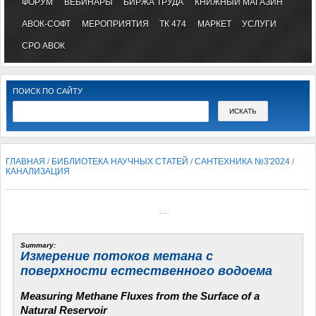
ФОРУМ
ВЕБИНАРЫ
БИРЖА ТРУДА
КНИЖНЫЙ МАГАЗИН
АВОК-СОФТ
МЕРОПРИЯТИЯ
ТК 474
МАРКЕТ
УСЛУГИ
СРО АВОК
ПОИСК ПО САЙТУ
ГЛАВНАЯ
/
БИБЛИОТЕКА НАУЧНЫХ СТАТЕЙ
/
САНТЕХНИКА №3'2024
/
КАНАЛИЗАЦИЯ
...
Summary:
Измерение потоков метана с
поверхности естественного водоема
Measuring Methane Fluxes from the Surface of a
Natural Reservoir