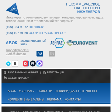
НЕКОММЕРЧЕСКОЕ
ПАРТНЕРСТВО
ИНЖЕНЕРОВ
Инженеры по отоплению, вентиляции, кондиционированию воздуха,
теплоснабжению и строительной теплофизике
(495) 984-99-72
НП "АВОК"
(495) 107-91-50
ООО ИИП "АВОК-ПРЕСС"
ассоциированный
АВОК
член
support@abok.ru
abok@abok.ru
RU
EN
ВХОД В ЛИЧНЫЙ КАБИНЕТ
|
РЕГИСТРАЦИЯ
|
ЗАБЫЛИ ПАРОЛЬ?
АВОК
ЖУРНАЛЫ
НОВОСТИ
ИНДИВИДУАЛЬНЫЕ ЧЛЕНЫ
КОЛЛЕКТИВНЫЕ ЧЛЕНЫ
РЕКЛАМА
КОНТАКТЫ