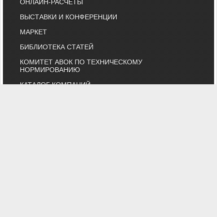
ОНЛАЙН-РАСЧЕТЫ
ВЫСТАВКИ И КОНФЕРЕНЦИИ
МАРКЕТ
БИБЛИОТЕКА СТАТЕЙ
КОМИТЕТ АВОК ПО ТЕХНИЧЕСКОМУ
НОРМИРОВАНИЮ
КАТАЛОГ КОМПАНИЙ
НОРМАТИВНЫЕ ДОКУМЕНТЫ
ТЕХНИЧЕСКИЙ КОМИТЕТ 474
КАЛЕНДАРЬ ВЫСТАВОК
ИНДИВИДУАЛЬНЫЕ ЧЛЕНЫ
"АВОК" - Некоммерческое Партнерство "Инженеры по отоплению,
вентиляции, кондиционированию воздуха, теплоснабжению и
строительной теплофизике"
Тел. (495) 107-91-50, 984-99-72, e-mail: abok@abok.ru
"АВОК" - общество инженеров, вебинары, мастер-классы,
обучение, выставки, технические статьи, новости, нормативные
документы, профессиональные журналы
На сайте представлены технические статьи и информация по