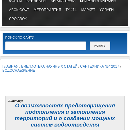
ФОРУМ
ВЕБИНАРЫ
БИРЖА ТРУДА
КНИЖНЫЙ МАГАЗИН
АВОК-СОФТ
МЕРОПРИЯТИЯ
ТК 474
МАРКЕТ
УСЛУГИ
СРО АВОК
ПОИСК ПО САЙТУ
ГЛАВНАЯ
/
БИБЛИОТЕКА НАУЧНЫХ СТАТЕЙ
/
САНТЕХНИКА №4'2017
/
ВОДОСНАБЖЕНИЕ
...
Summary:
О возможностях предотвращения
подтопления и затопления
территорий и о создании мощных
систем водоотведения