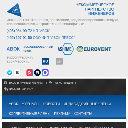
НЕКОММЕРЧЕСКОЕ
ПАРТНЕРСТВО
ИНЖЕНЕРОВ
Инженеры по отоплению, вентиляции, кондиционированию воздуха,
теплоснабжению и строительной теплофизике
(495) 984-99-72
НП "АВОК"
(495) 107-91-50
ООО ИИП "АВОК-ПРЕСС"
ассоциированный
АВОК
член
support@abok.ru
abok@abok.ru
RU
EN
ВХОД В ЛИЧНЫЙ КАБИНЕТ
|
РЕГИСТРАЦИЯ
|
ЗАБЫЛИ ПАРОЛЬ?
АВОК
ЖУРНАЛЫ
НОВОСТИ
ИНДИВИДУАЛЬНЫЕ ЧЛЕНЫ
КОЛЛЕКТИВНЫЕ ЧЛЕНЫ
РЕКЛАМА
КОНТАКТЫ