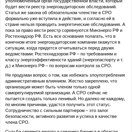
уполномоченный орган государственной власти, который
будет вести реестр энергоаудиторских обследований.
Статья же закона об обязательном членстве в СРО
формально уже вступила в действие, и согласно ей в
стране нельзя проводить энергетические обследования. А
пока за право вести реестр соревнуются Минэнерго РФ и
Ростехнадзор РФ. Есть все основания полагать, что в
конечном итоге энергоаудиторские компании окажутся в
ситуации, когда придется отчитываться перед двумя
ведомствами: Ростехнадзором РФ – по требованиям и
классу энергоэффективности зданий (энергопаспорту и т.
д.) и Минэнерго РФ – по вопросам контроля за СРО.
Не продуман вопрос о том, как избежать злоупотребления
административным влиянием. Жестко закреплено, что
организация может быть членом только одной
саморегулируемой организации. А СРО сейчас не
пытается создать только ленивый. Но далеко не каждому,
по многим причинам, удастся получить этот статус.
Сотрудничество с сильным партнером – это залог
безопасности, активного развития и успеха в качестве
члена СРО.
Судьба сегмента малого и среднего бизнеса в области