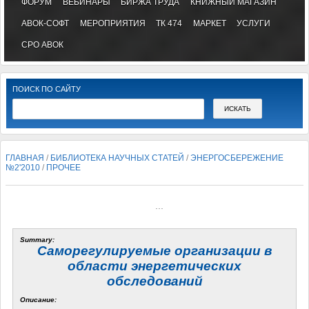
ФОРУМ
ВЕБИНАРЫ
БИРЖА ТРУДА
КНИЖНЫЙ МАГАЗИН
АВОК-СОФТ
МЕРОПРИЯТИЯ
ТК 474
МАРКЕТ
УСЛУГИ
СРО АВОК
ПОИСК ПО САЙТУ
ГЛАВНАЯ
/
БИБЛИОТЕКА НАУЧНЫХ СТАТЕЙ
/
ЭНЕРГОСБЕРЕЖЕНИЕ
№2'2010
/
ПРОЧЕЕ
...
Summary:
Саморегулируемые организации в
области энергетических
обследований
Описание: