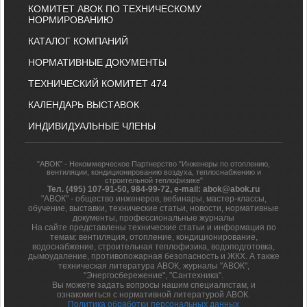
КОМИТЕТ АВОК ПО ТЕХНИЧЕСКОМУ
НОРМИРОВАНИЮ
КАТАЛОГ КОМПАНИЙ
НОРМАТИВНЫЕ ДОКУМЕНТЫ
ТЕХНИЧЕСКИЙ КОМИТЕТ 474
КАЛЕНДАРЬ ВЫСТАВОК
ИНДИВИДУАЛЬНЫЕ ЧЛЕНЫ
"АВОК" - Некоммерческое Партнерство "Инженеры по отоплению,
вентиляции, кондиционированию воздуха, теплоснабжению и
строительной теплофизике"
Тел. (495) 107-91-50, 984-99-72, e-mail: abok@abok.ru
"АВОК" - общество инженеров, вебинары, мастер-классы,
обучение, выставки, технические статьи, новости, нормативные
документы, профессиональные журналы
На сайте представлены технические статьи и информация по
темам: вентиляция, отопление, кондиционирование,
водоснабжение, строительная теплофизика, водоподготовка,
дымоудаление, противопожарная безопасность и ЖКХ. А также
техническая литература АВОК, журналы "АВОК",
"Энергосбережение", "Сантехника".
Вы можете задать вопросы нашим специалистам, и
ознакомиться с нормативной литературой АВОК.
Политика обработки персональных данных