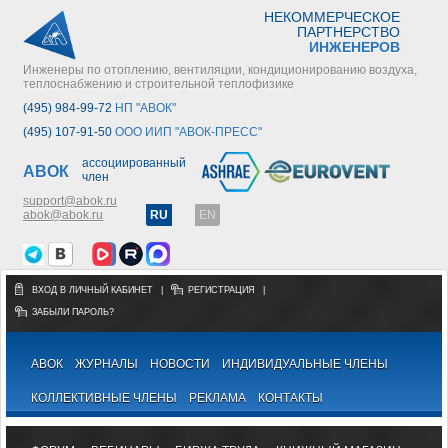
НЕКОММЕРЧЕСКОЕ
ПАРТНЕРСТВО
ИНЖЕНЕРОВ
Инженеры по отоплению, вентиляции, кондиционированию воздуха,
теплоснабжению и строительной теплофизике
(495) 984-99-72
НП "АВОК"
(495) 107-91-50
ООО ИИП "АВОК-ПРЕСС"
ассоциированный
АВОК
член
support@abok.ru
abok@abok.ru
RU
EN
ВХОД В ЛИЧНЫЙ КАБИНЕТ
|
РЕГИСТРАЦИЯ
|
ЗАБЫЛИ ПАРОЛЬ?
АВОК
ЖУРНАЛЫ
НОВОСТИ
ИНДИВИДУАЛЬНЫЕ ЧЛЕНЫ
КОЛЛЕКТИВНЫЕ ЧЛЕНЫ
РЕКЛАМА
КОНТАКТЫ