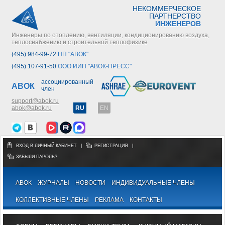
НЕКОММЕРЧЕСКОЕ
ПАРТНЕРСТВО
ИНЖЕНЕРОВ
Инженеры по отоплению, вентиляции, кондиционированию воздуха,
теплоснабжению и строительной теплофизике
(495) 984-99-72
НП "АВОК"
(495) 107-91-50
ООО ИИП "АВОК-ПРЕСС"
ассоциированный
АВОК
член
support@abok.ru
abok@abok.ru
RU
EN
ВХОД В ЛИЧНЫЙ КАБИНЕТ
|
РЕГИСТРАЦИЯ
|
ЗАБЫЛИ ПАРОЛЬ?
АВОК
ЖУРНАЛЫ
НОВОСТИ
ИНДИВИДУАЛЬНЫЕ ЧЛЕНЫ
КОЛЛЕКТИВНЫЕ ЧЛЕНЫ
РЕКЛАМА
КОНТАКТЫ