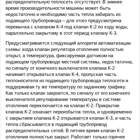
распределительную теплосеть отсутствует. В зимнее
время производительности машины может быть
недостаточно и необходимо часть тепла забирать из
подающего трубопровода – для этого предусмотрена
перемычка с клапаном К-4 под клапан К-2 по ходу воды,
параллельно закрытому в этот период клапану К-3.
Предусматривается следующий алгоритм автоматизации
схемы: когда клапан регулятора отопления полностью
открыт, а температура, фиксируемая датчиком на
подающем трубопроводе местной системы, недостаточна,
по сигналу от конечного выключателя клапана К-2
начинает открываться клапан К-4, пропуская часть
теплоносителя из подающего трубопровода теплосети и
поддерживая ту же температуру по заданному графику.
Как только клапан закроется, по сигналу от его конечного
выключателя регулирование температуры в системе
отопления переключается на клапан К-2. Прикрытие
клапана К-2 означает переизбыток тепла, и одновременно
с закрытием клапана К-2 открывается клапан К-3, и часть
тепла сбрасывается в подающий трубопровод
распределительных сетей. В летнее время клапан К-2
отопления полностью закрыт. Работает только горячее