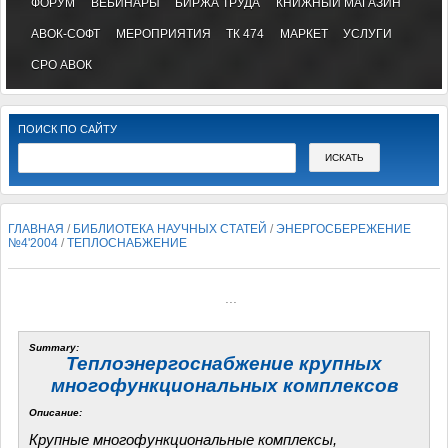
ФОРУМ
ВЕБИНАРЫ
БИРЖА ТРУДА
КНИЖНЫЙ МАГАЗИН
АВОК-СОФТ
МЕРОПРИЯТИЯ
ТК 474
МАРКЕТ
УСЛУГИ
СРО АВОК
ПОИСК ПО САЙТУ
ГЛАВНАЯ
/
БИБЛИОТЕКА НАУЧНЫХ СТАТЕЙ
/
ЭНЕРГОСБЕРЕЖЕНИЕ
№4'2004
/
ТЕПЛОСНАБЖЕНИЕ
...
Summary:
Теплоэнергоснабжение крупных
многофункциональных комплексов
Описание:
Крупные многофункциональные комплексы,