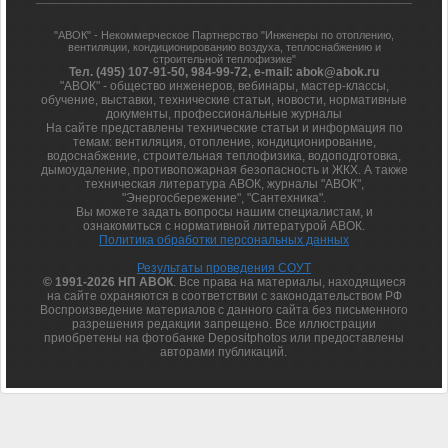
"АВОК" - Некоммерческое Партнерство "Инженеры по отоплению,
вентиляции, кондиционированию воздуха, теплоснабжению и
строительной теплофизике"
Тел. (495) 107-91-50, 984-99-72, e-mail: abok@abok.ru
"АВОК" - общество инженеров, вебинары, мастер-классы,
обучение, выставки, технические статьи, новости, нормативные
документы, профессиональные журналы
На сайте представлены технические статьи и информация по
темам: вентиляция, отопление, кондиционирование,
водоснабжение, строительная теплофизика, водоподготовка,
дымоудаление, противопожарная безопасность и ЖКХ. А также
техническая литература АВОК, журналы "АВОК",
"Энергосбережение", "Сантехника".
Вы можете задать вопросы нашим специалистам, и
ознакомиться с нормативной литературой АВОК.
Политика обработки персональных данных
Результаты проведения СОУТ
© 1991-2026 НП АВОК
. Все права на материалы, находящиеся
на сайте охраняются в соответствии с законодательством РФ
Воспроизведение материалов с данного сайта без письменного
разрешения редакции запрещено. Все иллюстрации
приобретены на фотобанке Depositphotos или предоставлены
авторами публикаций.