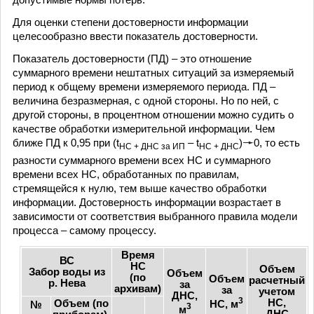
Для оценки степени достоверности информации
целесообразно ввести показатель достоверности.
Показатель достоверности (ПД) – это отношение
суммарного времени нештатных ситуаций за измеряемый
период к общему времени измеряемого периода. ПД –
величина безразмерная, с одной стороны. Но по ней, с
другой стороны, в процентном отношении можно судить о
качестве обработки измерительной информации. Чем
ближе ПД к 0,95 при (t
– t
)
0, то есть
НС + ДНС за ИП
НС + ДНС
разности суммарного времени всех НС и суммарного
времени всех НС, обработанных по правилам,
стремящейся к нулю, тем выше качество обработки
информации. Достоверность информации возрастает в
зависимости от соответствия выбранного правила модели
процесса – самому процессу.
Время
ВС
НС
Объем
Забор воды из
Объем
(по
Объем
расчетный
р. Нева
за
архивам)
за
учетом
ДНС,
3
НС,
Объем (по
НС, м
№
3
м
ДНС