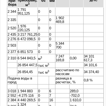
приборам),
при-
чч
мм
3
бора
м
1 791
2 344
0
0
951,125
1 902
2 335
0
0
469,8
1 976
2 520
0
0
220,125
2 435
3 217 761,25
0
0
2 276
6 472 098,5
0
0
5 344
2 503
0
0
700
2 377
6 851 573
0
0
7 247
34 101
3
2 310
6 544 843,5
0,00
м
169,8
617,3
3
26 854 447,5
34 101,6
тыс м
рассчитано по
3
26 854,45
34 374,40
тыс м
насосам
Подача воды в
разница в
0,8 %
город
расчетах, %
3 018
1 944 883
0
6
289,0
2 552
-4 275 116
0
7
-702,0
2 384
4 440 269,5
0
16
1 610,0
1 324