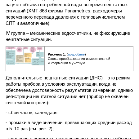
на учет объема потребленной воды во время нештатных
ситуаций (XMT 868 фирмы Раnametrics, расходомеры
переменного перепада давления с тепловычислителем
СПТ и аналогичные);
IV группа – механические водосчетчики, не фиксирующие
нештатные ситуации.
Рисунок 1.
(
подробнее
)
Схема преобразования измерительной
информации в учетную
Дополнительные нештатные ситуации (ДНС) – это режим
работы прибора в условиях эксплуатации, когда не
обеспечена достоверность результатов измерения, однако
регистрации нештатной ситуации нет (прибор не охвачен
системой контроля):
- сбои часов, календаря;
- промахи в виде значений, превышающих средний расход
в 5–10 раз (см. рис. 2);
- сведения о ремонтах, позволяющие определить рабочее