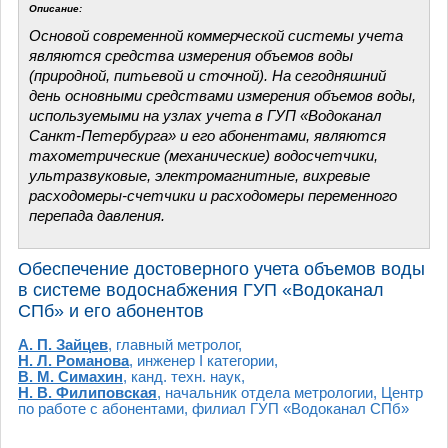
Описание:
Основой современной коммерческой системы учета
являются средства измерения объемов воды
(природной, питьевой и сточной). На сегодняшний
день основными средствами измерения объемов воды,
используемыми на узлах учета в ГУП «Водоканал
Санкт-Петербурга» и его абонентами, являются
тахометрические (механические) водосчетчики,
ультразвуковые, электромагнитные, вихревые
расходомеры-счетчики и расходомеры переменного
перепада давления.
Обеспечение достоверного учета объемов воды
в системе водоснабжения ГУП «Водоканал
СПб» и его абонентов
А. П. Зайцев
, главный метролог,
Н. Л. Романова
, инженер I категории,
В. М. Симахин
, канд. техн. наук,
Н. В. Филиповская
, начальник отдела метрологии, Центр
по работе с абонентами, филиал ГУП «Водоканал СПб»