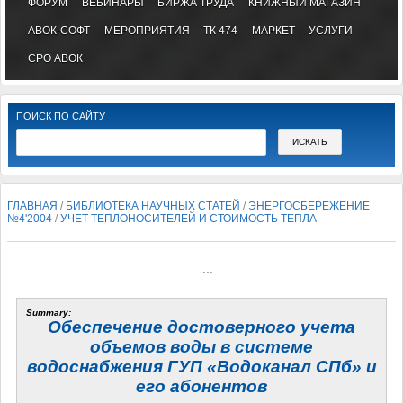
ФОРУМ
ВЕБИНАРЫ
БИРЖА ТРУДА
КНИЖНЫЙ МАГАЗИН
АВОК-СОФТ
МЕРОПРИЯТИЯ
ТК 474
МАРКЕТ
УСЛУГИ
СРО АВОК
ПОИСК ПО САЙТУ
ГЛАВНАЯ
/
БИБЛИОТЕКА НАУЧНЫХ СТАТЕЙ
/
ЭНЕРГОСБЕРЕЖЕНИЕ
№4'2004
/
УЧЕТ ТЕПЛОНОСИТЕЛЕЙ И СТОИМОСТЬ ТЕПЛА
...
Summary:
Обеспечение достоверного учета
объемов воды в системе
водоснабжения ГУП «Водоканал СПб» и
его абонентов