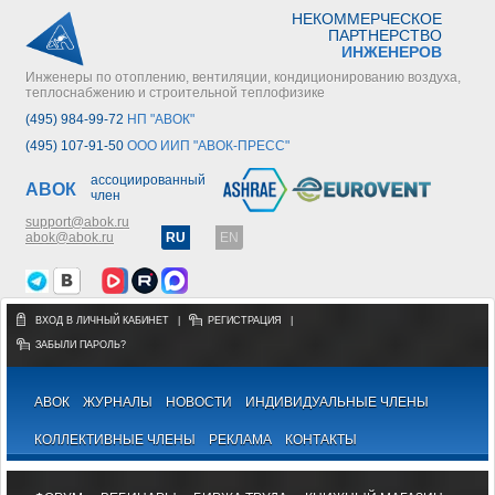
НЕКОММЕРЧЕСКОЕ
ПАРТНЕРСТВО
ИНЖЕНЕРОВ
Инженеры по отоплению, вентиляции, кондиционированию воздуха,
теплоснабжению и строительной теплофизике
(495) 984-99-72
НП "АВОК"
(495) 107-91-50
ООО ИИП "АВОК-ПРЕСС"
ассоциированный
АВОК
член
support@abok.ru
abok@abok.ru
RU
EN
ВХОД В ЛИЧНЫЙ КАБИНЕТ
|
РЕГИСТРАЦИЯ
|
ЗАБЫЛИ ПАРОЛЬ?
АВОК
ЖУРНАЛЫ
НОВОСТИ
ИНДИВИДУАЛЬНЫЕ ЧЛЕНЫ
КОЛЛЕКТИВНЫЕ ЧЛЕНЫ
РЕКЛАМА
КОНТАКТЫ