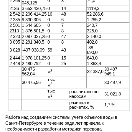
2 269
0
3
74,0
045,125
2136
3 653 430,75
0
14
1119,3
2 542
2 206 414,25
16
48
52 286,6
2 285
9 330 306
0
6
1 285,2
2 501
1 544 605
0
7
240,7
2313
1 876 501,5
0
8
325,0
2 323
2 087 027,25
0
47
2 140,0
3 095
2 291 340,5
0
8
402,8
-38
3 028
-407 038,09
59
43
690,0
2 444
1 978 101,25
0
15
643,0
2 449
2 480 792
0
25
1 363,4
30 475
30 497
3
22 387,0
м
562,04
949,1
тыс
30 475,56
30 497,9
3
м
тыс
рассчитано по
31 021,8
3
насосам
м
разница в
1,7 %
расчетах, %
Работа над созданием системы учета объемов воды в
Санкт-Петербурге в течение ряда лет привела к
необходимости разработки методики перевода