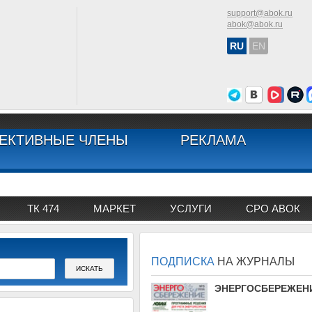
support@abok.ru
abok@abok.ru
RU
EN
ЕКТИВНЫЕ ЧЛЕНЫ
РЕКЛАМА
ТК 474
МАРКЕТ
УСЛУГИ
СРО АВОК
ПОДПИСКА
НА ЖУРНАЛЫ
АВОК
ЭНЕРГОСБЕРЕЖЕН