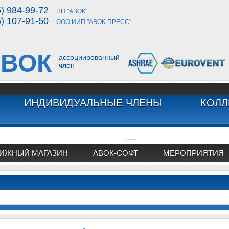
5) 984-99-72
НП "АВОК"
5) 107-91-50
ООО ИИП "АВОК-ПРЕСС"
ВОК
ассоциированный
член
ИНДИВИДУАЛЬНЫЕ ЧЛЕНЫ
КОЛЛ
...
...
ИЖНЫЙ МАГАЗИН
АВОК-СОФТ
МЕРОПРИЯТИЯ