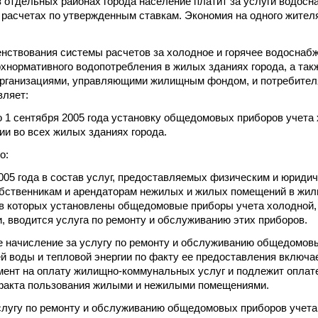
в отдельных районах города население платит за услуги водосн
 расчетах по утвержденным ставкам. Экономия на одного жителя
нствования системы расчетов за холодное и горячее водоснабже
хнормативного водопотребления в жилых зданиях города, а так
организациями, управляющими жилищным фондом, и потребител
вляет:
о 1 сентября 2005 года установку общедомовых приборов учета 
ии во всех жилых зданиях города.
о:
 2005 года в состав услуг, предоставляемых физическим и юриди
бственникам и арендаторам нежилых и жилых помещений в жил
 в которых установлены общедомовые приборы учета холодной, 
и, вводится услуга по ремонту и обслуживанию этих приборов.
е начисление за услугу по ремонту и обслуживанию общедомов
ей воды и тепловой энергии по факту ее предоставления включа
ент на оплату жилищно-коммунальных услуг и подлежит оплат
 факта пользования жилыми и нежилыми помещениями.
услугу по ремонту и обслуживанию общедомовых приборов учета