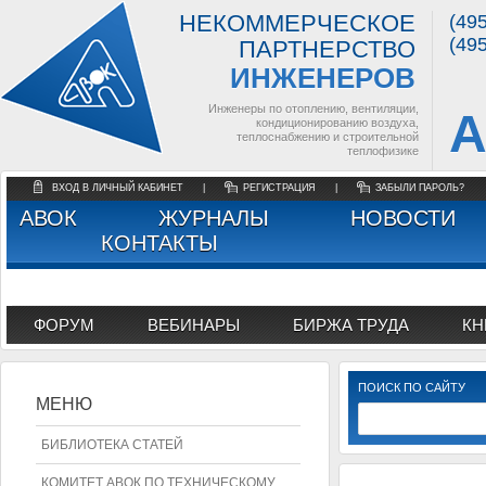
НЕКОММЕРЧЕСКОЕ
(49
(49
ПАРТНЕРСТВО
ИНЖЕНЕРОВ
Инженеры по отоплению, вентиляции,
А
кондиционированию воздуха,
теплоснабжению и строительной
теплофизике
ВХОД В ЛИЧНЫЙ КАБИНЕТ
|
РЕГИСТРАЦИЯ
|
ЗАБЫЛИ ПАРОЛЬ?
АВОК
ЖУРНАЛЫ
НОВОСТИ
КОНТАКТЫ
ФОРУМ
ВЕБИНАРЫ
БИРЖА ТРУДА
КН
ПОИСК ПО САЙТУ
МЕНЮ
БИБЛИОТЕКА СТАТЕЙ
КОМИТЕТ АВОК ПО ТЕХНИЧЕСКОМУ