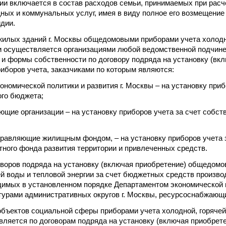
гии включается в состав расходов семьи, принимаемых при ра
ных и коммунальных услуг, имея в виду полное его возмещени
дии.
жилых зданий г. Москвы общедомовыми приборами учета холодн
и осуществляется организациями любой ведомственной подчине
и формы собственности по договору подряда на установку (вк
боров учета, заказчиками по которым являются:
ономической политики и развития г. Москвы – на установку приб
ого бюджета;
ющие организации – на установку приборов учета за счет собс
управляющие жилищным фондом, – на установку приборов учета 
ного фонда развития территории и привлеченных средств.
воров подряда на установку (включая приобретение) общедомо
ей воды и тепловой энергии за счет бюджетных средств произво
димых в установленном порядке Департаментом экономической по
урами административных округов г. Москвы, ресурсоснабжающ
объектов социальной сферы приборами учета холодной, горячей
вляется по договорам подряда на установку (включая приобрете