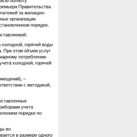
 всю полноту
Премьера Правительства
платежей за жилищно-
нные организации
становленном порядке.
оставляемой:
 холодной, горячей воды
. При этом объем услуг
марному потреблению
учета холодной, горячей
мещений), –
тветствии с методикой,
доставленные
риборами учета
влением порядке по
ды во
вается в размере одного