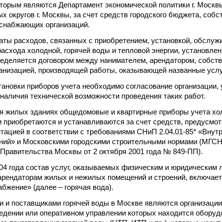
оторым являются Департамент экономической политики г. Москв
х округов г. Москвы, за счет средств городского бюджета, соб
оснабжающих организаций.
латы расходов, связанных с приобретением, установкой, обслу
расхода холодной, горячей воды и тепловой энергии, установле
еделяется договором между нанимателем, арендатором, собств
анизацией, производящей работы, оказывающей названные услу
тановки приборов учета необходимо согласование организаци
 наличия технической возможности проведения таких работ.
ся жилых зданиях общедомовые и квартирные приборы учета хол
и приобретаются и устанавливаются за счет средств, предусмо
тацией в соответствии с требованиями СНиП 2.04.01-85* «Внут
ний» и Московскими городскими строительными нормами (МГСН 
Правительства Москвы от 2 октября 2001 года № 849-ПП).
2004 года состав услуг, оказываемых физическим и юридическим
арендаторам жилых и нежилых помещений и строений, включает
абжение» (далее – горячая вода).
 и поставщиками горячей воды в Москве являются организации,
едении или оперативном управлении которых находится оборуд