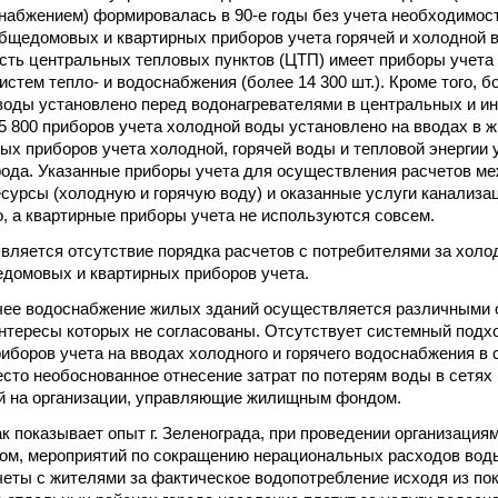
абжением) формировалась в 90-е годы без учета необходимост
бщедомовых и квартирных приборов учета горячей и холодной 
ть центральных тепловых пунктов (ЦТП) имеет приборы учета 
стем тепло- и водоснабжения (более 14 300 шт.). Кроме того, б
воды установлено перед водонагревателями в центральных и 
15 800 приборов учета холодной воды установлено на вводах в 
ных приборов учета холодной, горячей воды и тепловой энергии 
рода. Указанные приборы учета для осуществления расчетов ме
сурсы (холодную и горячую воду) и оказанные услуги канализа
 а квартирные приборы учета не используются совсем.
является отсутствие порядка расчетов с потребителями за холо
домовых и квартирных приборов учета.
чее водоснабжение жилых зданий осуществляется различными 
нтересы которых не согласованы. Отсутствует системный подхо
боров учета на вводах холодного и горячего водоснабжения 
сто необоснованное отнесение затрат по потерям воды в сетях
й на организации, управляющие жилищным фондом.
как показывает опыт г. Зеленограда, при проведении организаци
м, мероприятий по сокращению нерациональных расходов вод
четы с жителями за фактическое водопотребление исходя из п