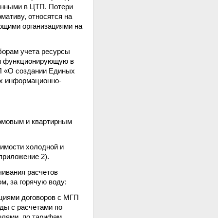
енными в ЦТП. Потери
мативу, относятся на
ющими организациями на
борам учета ресурсы
 и функционирующую в
П «О создании Единых
ых информационно-
домовым и квартирным
оимости холодной и
приложение 2).
чивания расчетов
, за горячую воду:
ациями договоров с МГП
ды с расчетами по
елями, по тарифам,