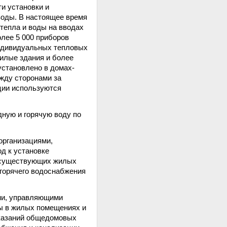
и установки и
воды. В настоящее время
тепла и воды на вводах
олее 5 000 приборов
индивидуальных тепловых
жилые здания и более
установлено в домах-
жду сторонами за
ции используются
дную и горячую воду по
организациями,
д к установке
в существующих жилых
 горячего водоснабжения
ями, управляющими
ы в жилых помещениях и
оказаний общедомовых