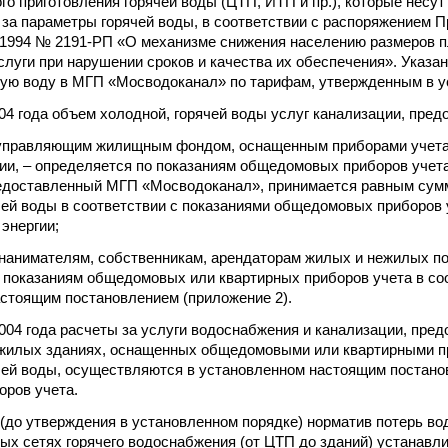
го приготовления горячей воды (ЦТП, ИТП и пр.), которые несут
 за параметры горячей воды, в соответствии с распоряжением 
.1994 № 2191-РП «О механизме снижения населению размеров 
луги при нарушении сроков и качества их обеспечения». Указа
ую воду в МГП «Мосводоканал» по тарифам, утвержденным в у
004 года объем холодной, горячей воды услуг канализации, пред
 управляющим жилищным фондом, оснащенным приборами учета
гии, – определяется по показаниям общедомовых приборов учета
редоставленный МГП «Мосводоканал», принимается равным сум
чей воды в соответствии с показаниями общедомовых приборов 
энергии;
(нанимателям, собственникам, арендаторам жилых и нежилых по
 показаниям общедомовых или квартирных приборов учета в соо
стоящим постановлением (приложение 2).
 2004 года расчеты за услуги водоснабжения и канализации, пре
 жилых зданиях, оснащенных общедомовыми или квартирными п
чей воды, осуществляются в установленном настоящим постано
оров учета.
 (до утверждения в установленном порядке) норматив потерь во
ых сетях горячего водоснабжения (от ЦТП до зданий) устанавли