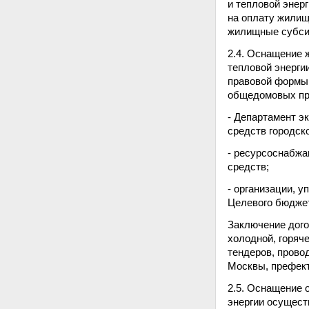
и тепловой энер
на оплату жилищ
жилищные субси
2.4. Оснащение 
тепловой энерги
правовой формы 
общедомовых при
- Департамент эк
средств городск
- ресурсоснабжа
средств;
- организации, 
Целевого бюджет
Заключение дого
холодной, горяч
тендеров, прово
Москвы, префект
2.5. Оснащение 
энергии осущест