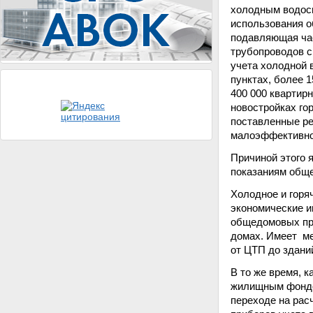
холодным водосн
использования о
подавляющая час
трубопроводов си
учета холодной 
пунктах, более 
400 000 квартир
новостройках го
поставленные ре
малоэффективно,
Причиной этого 
показаниям обще
Холодное и горя
экономические и
общедомовых при
домах. Имеет ме
от ЦТП до здани
В то же время, 
жилищным фондо
переходе на рас