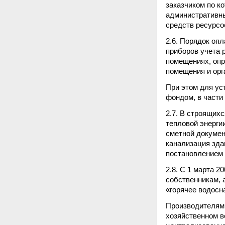
заказчиком по к
административны
средств ресурс
2.6. Порядок оп
приборов учета 
помещениях, опр
помещения и орг
При этом для ус
фондом, в части
2.7. В строящих
тепловой энерги
сметной докумен
канализация зда
постановлением 
2.8. С 1 марта 
собственникам, 
«горячее водосн
Производителями
хозяйственном в