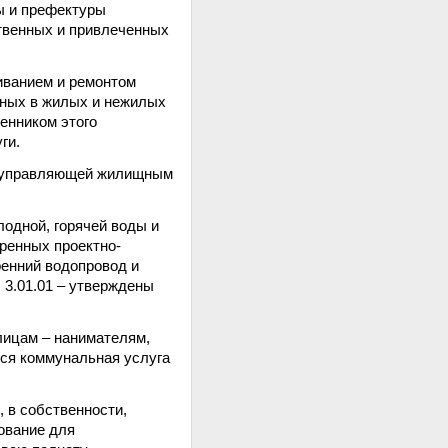
ы и префектуры
ственных и привлеченных
живанием и ремонтом
нных в жилых и нежилых
енником этого
ги.
и, управляющей жилищным
одной, горячей воды и
тренных проектно-
ренний водопровод и
3.01.01 – утверждены
 лицам – нанимателям,
ся коммунальная услуга
 в собственности,
ование для