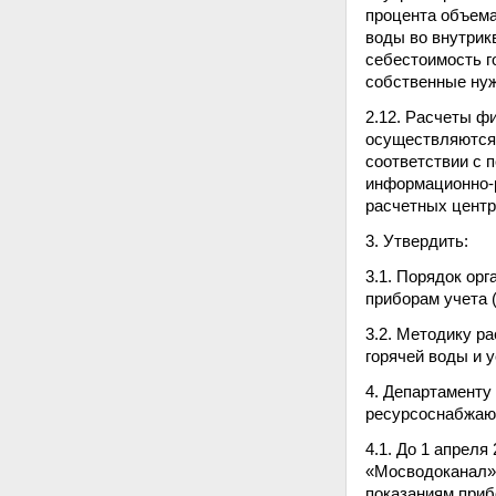
процента объема
воды во внутрик
себестоимость г
собственные ну
2.12. Расчеты ф
осуществляются
соответствии с 
информационно-р
расчетных центр
3. Утвердить:
3.1. Порядок ор
приборам учета 
3.2. Методику р
горячей воды и 
4. Департаменту
ресурсоснабжающ
4.1. До 1 апрел
«Мосводоканал» 
показаниям приб