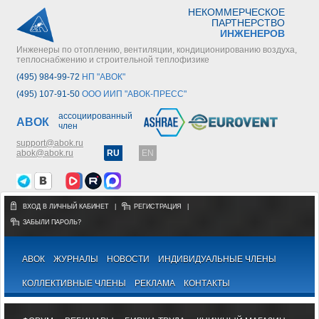
НЕКОММЕРЧЕСКОЕ
ПАРТНЕРСТВО
ИНЖЕНЕРОВ
Инженеры по отоплению, вентиляции, кондиционированию воздуха,
теплоснабжению и строительной теплофизике
(495) 984-99-72
НП "АВОК"
(495) 107-91-50
ООО ИИП "АВОК-ПРЕСС"
ассоциированный
АВОК
член
support@abok.ru
abok@abok.ru
RU
EN
ВХОД В ЛИЧНЫЙ КАБИНЕТ
|
РЕГИСТРАЦИЯ
|
ЗАБЫЛИ ПАРОЛЬ?
АВОК
ЖУРНАЛЫ
НОВОСТИ
ИНДИВИДУАЛЬНЫЕ ЧЛЕНЫ
КОЛЛЕКТИВНЫЕ ЧЛЕНЫ
РЕКЛАМА
КОНТАКТЫ