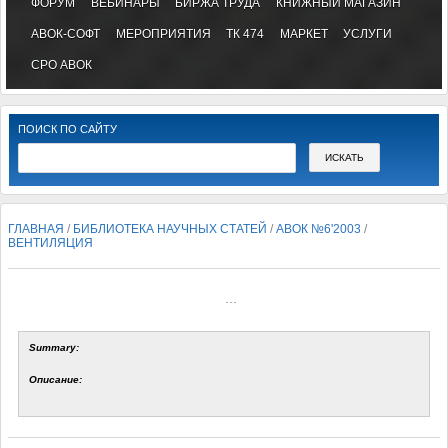
ФОРУМ
ВЕБИНАРЫ
БИРЖА ТРУДА
КНИЖНЫЙ МАГАЗИН
АВОК-СОФТ
МЕРОПРИЯТИЯ
ТК 474
МАРКЕТ
УСЛУГИ
СРО АВОК
ПОИСК ПО САЙТУ
ГЛАВНАЯ
/
БИБЛИОТЕКА НАУЧНЫХ СТАТЕЙ
/
АВОК №6'2003
/
ВЕНТИЛЯЦИЯ
...
Summary:
Описание: