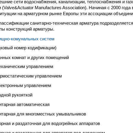
нешние сети водоснабжения, канализации, теплоснабжения и газ
Valve&Actuator Manufactures Association). Начиная с 2000 года
итуации на арматурном рынке Европы эти ассоциации объедини
лассификации санитарно-техническая арматура подразделяется 
пы конструкций арматуры.
лищно-комунальных систем
дковый номер кодификации)
анных комнат и других помещений
еханическим управлением
ермостатическим управлением
лектронным управлением
одной рукояткой
итарная автоматическая
итарная для многоместных умывальников
орная и раздаточная для водогрейных аппаратов