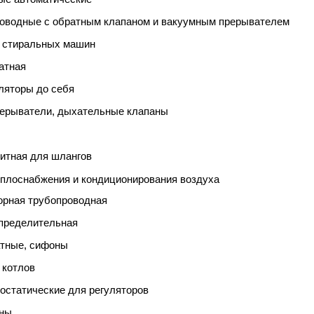
роводные с обратным клапаном и вакуумным прерывателем
я стиральных машин
атная
ляторы до себя
рерыватели, дыхательные клапаны
итная для шлангов
еплоснабжения и кондиционирования воздуха
орная трубопроводная
спределительная
атные, сифоны
 котлов
остатические для регуляторов
аны