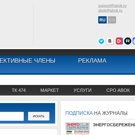
support@abok.ru
abok@abok.ru
RU
EN
ЕКТИВНЫЕ ЧЛЕНЫ
РЕКЛАМА
ТК 474
МАРКЕТ
УСЛУГИ
СРО АВОК
ПОДПИСКА
НА ЖУРНАЛЫ
АВОК
ЭНЕРГОСБЕРЕЖЕН