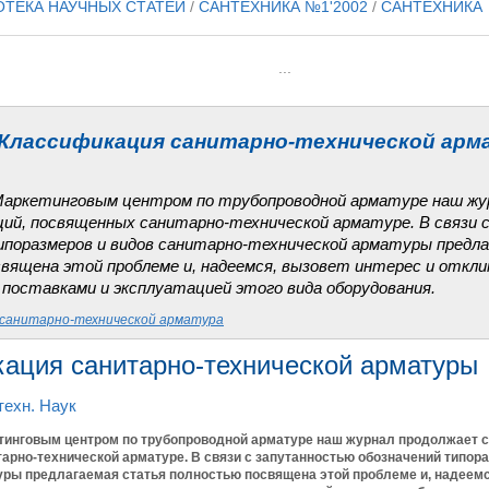
ОТЕКА НАУЧНЫХ СТАТЕЙ
/
САНТЕХНИКА №1'2002
/
САНТЕХНИКА
...
Классификация санитарно-технической ар
Маркетинговым центром по трубопроводной арматуре наш жу
ций, посвященных санитарно-технической арматуре. В связи
ипоразмеров и видов санитарно-технической арматуры предл
вящена этой проблеме и, надеемся, вызовет интерес и откли
поставками и эксплуатацией этого вида оборудования.
санитарно-технической арматура
ация санитарно-технической арматуры
 техн. Наук
тинговым центром по трубопроводной арматуре наш журнал продолжает с
рно-технической арматуре. В связи с запутанностью обозначений типора
уры предлагаемая статья полностью посвящена этой проблеме и, надеемс