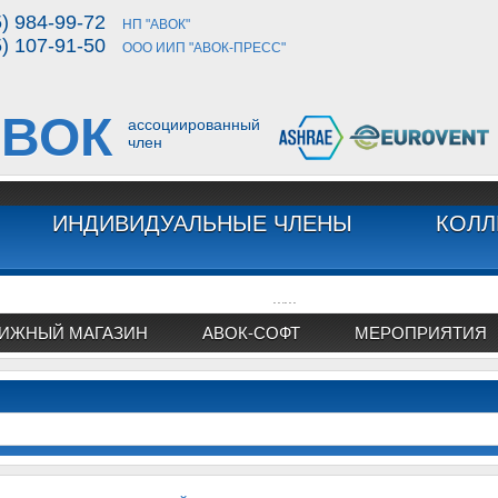
5) 984-99-72
НП "АВОК"
5) 107-91-50
ООО ИИП "АВОК-ПРЕСС"
ВОК
ассоциированный
член
ИНДИВИДУАЛЬНЫЕ ЧЛЕНЫ
КОЛЛ
...
...
ИЖНЫЙ МАГАЗИН
АВОК-СОФТ
МЕРОПРИЯТИЯ