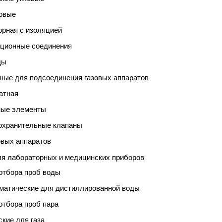
ковые
орная с изоляцией
яционные соединения
ды
ные для подсоединения газовых аппаратов
атная
ные элементы
дохранительные клапаны
овых аппаратов
ля лабораторных и медицинских приборов
отбора проб воды
матические для дистиллированной воды
отбора проб пара
ские для газа