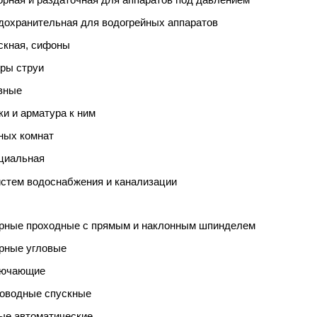
орная и раздаточная для аппаратов под давлением
дохранительная для водогрейных аппаратов
скная, сифоны
оры струи
вные
и и арматура к ним
ных комнат
ециальная
истем водоснабжения и канализации
орные проходные с прямым и наклонным шпинделем
рные угловые
лючающие
роводные спускные
ые автоматические