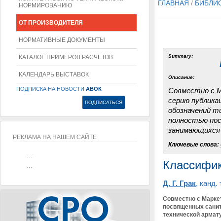
ГЛАВНАЯ
/
БИБЛИ
НОРМИРОВАНИЮ
ОТ ПРОИЗВОДИТЕЛЯ
НОРМАТИВНЫЕ ДОКУМЕНТЫ
Summary:
КАТАЛОГ ПРИМЕРОВ РАСЧЕТОВ
КАЛЕНДАРЬ ВЫСТАВОК
Описание:
ПОДПИСКА НА НОВОСТИ
АВОК
Cовместно с 
серию публика
обозначений т
полностью пос
занимающихся 
РЕКЛАМА НА НАШЕМ САЙТЕ
Ключевые слова:
...
Классифик
...
Д. Г. Грак
, канд.
Cовместно с Марке
посвященных санита
технической армат