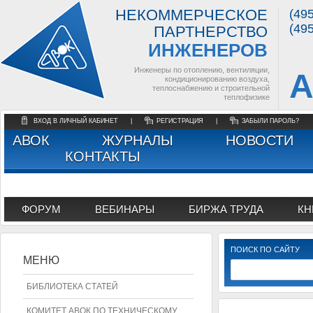
НЕКОММЕРЧЕСКОЕ
(49
(49
ПАРТНЕРСТВО
ИНЖЕНЕРОВ
Инженеры по отоплению, вентиляции,
А
кондиционированию воздуха,
теплоснабжению и строительной
теплофизике
ВХОД В ЛИЧНЫЙ КАБИНЕТ
|
РЕГИСТРАЦИЯ
|
ЗАБЫЛИ ПАРОЛЬ?
АВОК
ЖУРНАЛЫ
НОВОСТИ
КОНТАКТЫ
ФОРУМ
ВЕБИНАРЫ
БИРЖА ТРУДА
КН
ПОИСК ПО САЙТУ
МЕНЮ
БИБЛИОТЕКА СТАТЕЙ
КОМИТЕТ АВОК ПО ТЕХНИЧЕСКОМУ