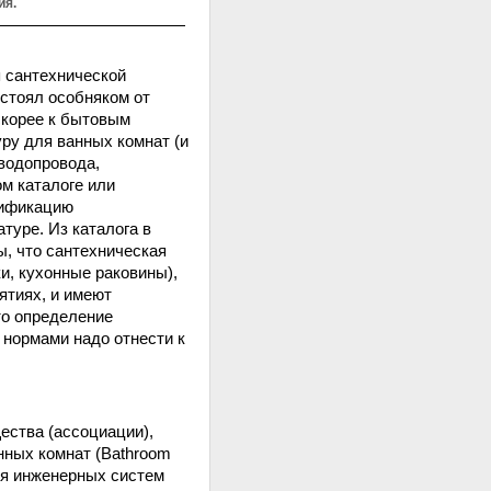
ия.
я сантехнической
стоял особняком от
скорее к бытовым
ру для ванных комнат (и
водопровода,
ом каталоге или
сификацию
туре. Из каталога в
ы, что сантехническая
и, кухонные раковины),
ятиях, и имеют
то определение
 нормами надо отнести к
ества (ассоциации),
нных комнат (Bathroom
ля инженерных систем