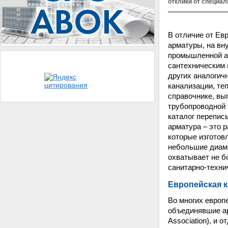
отклики от специал
В отличие от Ев
арматуры, на вн
промышленной ар
сантехническим 
других аналогич
канализации, те
справочнике, вы
трубопроводной 
каталог перепис
арматура – это 
которые изготов
небольшие диаме
охватывает не б
санитарно-техни
Европейская 
Во многих европ
объединявшие ар
Association), и