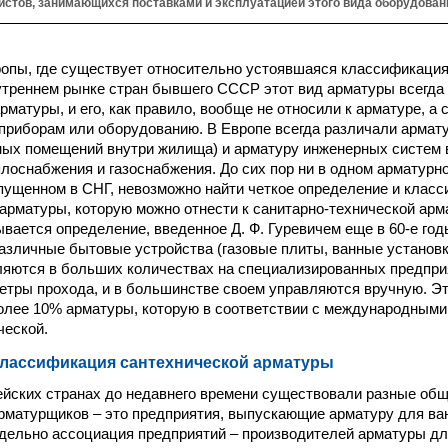
истов, занимающихся поставками и эксплуатацией этого вида оборудован
ропы, где существует относительно устоявшаяся классификаци
утреннем рынке стран бывшего СССР этот вид арматуры всегда 
матуры, и его, как правило, вообще не относили к арматуре, а 
приборам или оборудованию. В Европе всегда различали армату
ных помещений внутри жилища) и арматуру инженерных систем 
плоснабжения и газоснабжения. До сих пор ни в одном арматурн
пущенном в СНГ, невозможно найти четкое определение и клас
арматуры, которую можно отнести к санитарно-технической арма
ывается определение, введенное Д. Ф. Гуревичем еще в 60-е год
различные бытовые устройства (газовые плиты, ванные установк
ляются в больших количествах на специализированных предпри
тры прохода, и в большинстве своем управляются вручную. Э
олее 10% арматуры, которую в соответствии с международными
ческой.
классификация сантехнической арматуры
ейских странах до недавнего времени существовали разные общ
матурщиков – это предприятия, выпускающие арматуру для ва
 отдельно ассоциация предприятий – производителей арматуры д