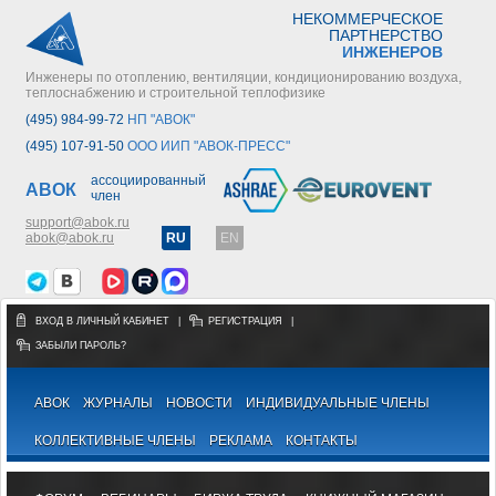
НЕКОММЕРЧЕСКОЕ
ПАРТНЕРСТВО
ИНЖЕНЕРОВ
Инженеры по отоплению, вентиляции, кондиционированию воздуха,
теплоснабжению и строительной теплофизике
(495) 984-99-72
НП "АВОК"
(495) 107-91-50
ООО ИИП "АВОК-ПРЕСС"
ассоциированный
АВОК
член
support@abok.ru
abok@abok.ru
RU
EN
ВХОД В ЛИЧНЫЙ КАБИНЕТ
|
РЕГИСТРАЦИЯ
|
ЗАБЫЛИ ПАРОЛЬ?
АВОК
ЖУРНАЛЫ
НОВОСТИ
ИНДИВИДУАЛЬНЫЕ ЧЛЕНЫ
КОЛЛЕКТИВНЫЕ ЧЛЕНЫ
РЕКЛАМА
КОНТАКТЫ