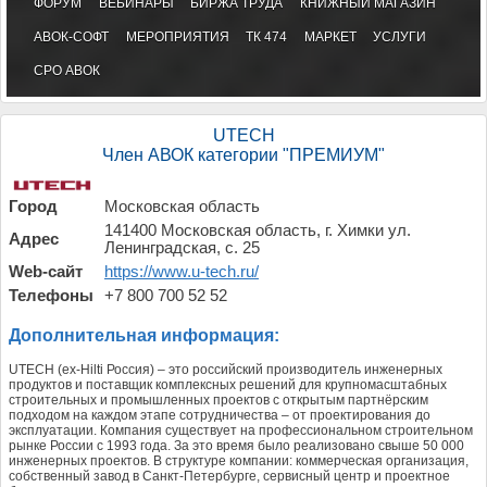
ФОРУМ
ВЕБИНАРЫ
БИРЖА ТРУДА
КНИЖНЫЙ МАГАЗИН
АВОК-СОФТ
МЕРОПРИЯТИЯ
ТК 474
МАРКЕТ
УСЛУГИ
СРО АВОК
UTECH
Член АВОК категории "ПРЕМИУМ"
Город
Московская область
141400 Московская область, г. Химки ул.
Адрес
Ленинградская, с. 25
Web-сайт
https://www.u-tech.ru/
Телефоны
+7 800 700 52 52
Дополнительная информация:
UTECH (ex-Hilti Россия) – это российский производитель инженерных
продуктов и поставщик комплексных решений для крупномасштабных
строительных и промышленных проектов с открытым партнёрским
подходом на каждом этапе сотрудничества – от проектирования до
эксплуатации. Компания существует на профессиональном строительном
рынке России с 1993 года. За это время было реализовано свыше 50 000
инженерных проектов. В структуре компании: коммерческая организация,
собственный завод в Санкт-Петербурге, сервисный центр и проектное