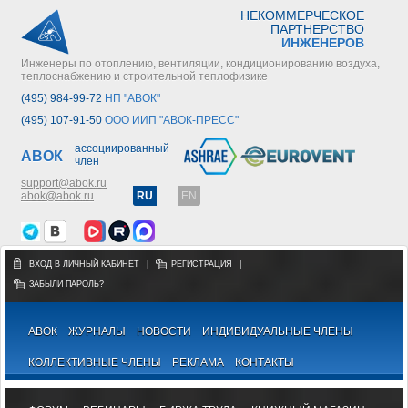
НЕКОММЕРЧЕСКОЕ
ПАРТНЕРСТВО
ИНЖЕНЕРОВ
Инженеры по отоплению, вентиляции, кондиционированию воздуха,
теплоснабжению и строительной теплофизике
(495) 984-99-72
НП "АВОК"
(495) 107-91-50
ООО ИИП "АВОК-ПРЕСС"
ассоциированный
АВОК
член
support@abok.ru
abok@abok.ru
RU
EN
ВХОД В ЛИЧНЫЙ КАБИНЕТ
|
РЕГИСТРАЦИЯ
|
ЗАБЫЛИ ПАРОЛЬ?
АВОК
ЖУРНАЛЫ
НОВОСТИ
ИНДИВИДУАЛЬНЫЕ ЧЛЕНЫ
КОЛЛЕКТИВНЫЕ ЧЛЕНЫ
РЕКЛАМА
КОНТАКТЫ