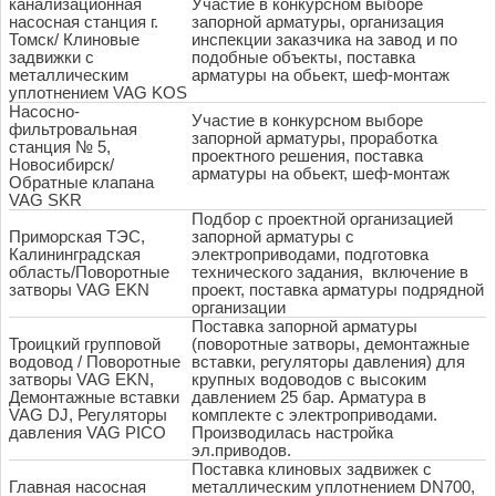
канализационная
Участие в конкурсном выборе
насосная станция г.
запорной арматуры, организация
Томск/ Клиновые
инспекции заказчика на завод и по
задвижки с
подобные объекты, поставка
металлическим
арматуры на обьект, шеф-монтаж
уплотнением VAG KOS
Насосно-
Участие в конкурсном выборе
фильтровальная
запорной арматуры, проработка
станция № 5,
проектного решения, поставка
Новосибирск/
арматуры на обьект, шеф-монтаж
Обратные клапана
VAG SKR
Подбор с проектной организацией
Приморская ТЭС,
запорной арматуры с
Калининградская
электроприводами, подготовка
область/Поворотные
технического задания, включение в
затворы VAG EKN
проект, поставка арматуры подрядной
организации
Поставка запорной арматуры
Троицкий групповой
(поворотные затворы, демонтажные
водовод / Поворотные
вставки, регуляторы давления) для
затворы VAG EKN,
крупных водоводов с высоким
Демонтажные вставки
давлением 25 бар. Арматура в
VAG DJ, Регуляторы
комплекте с электроприводами.
давления VAG PICO
Производилась настройка
эл.приводов.
Поставка клиновых задвижек с
Главная насосная
металлическим уплотнением DN700,