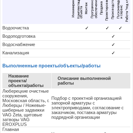
Водоочистка
✓
✓
✓
Водоподготовка
✓
Водоснабжение
✓
Канализация
✓
Выполненные проекты/объекты/работы
Название
Описание выполненной
проекта/
работы
объекта/работы
Люберецкие очистные
сооружения,
Подбор с проектной организацией
Московская область, г.
запорной арматуры с
Люберцы / Ножевые-
электроприводами, согласование с
шиберные задвижки
заказчиком, поставка арматуры
VAG Zeta, щитовые
подрядной организации
затворы VAG
EROXPLUS
Главная