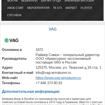
ФОРУМ
ВЕБИНАРЫ
БИРЖА ТРУДА
КНИЖНЫЙ МАГАЗИН
АВОК-СОФТ
МЕРОПРИЯТИЯ
ТК 474
МАРКЕТ
УСЛУГИ
СРО АВОК
VAG
Основана в
1872
Раймер Симон – генеральный директор
Руководитель
ООО «Арматурен» эксклюзивный
поставщик VAG в России
Адрес
125375, Москва, ул. Тверская д.16 стр. 1
Контактный e-mail
info@vag-armaturen.ru
Web-сайт
https://www.vag-armaturen.ru
Телефоны
+7 846 373 80 83
Дополнительная информация:
Фабрика Bopp & Reuther по производству насосов и арматуры для
тяжелых условий была основана в 1872 году в Германии. Вместе с шестью