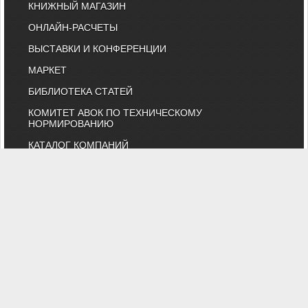
КНИЖНЫЙ МАГАЗИН
ОНЛАЙН-РАСЧЕТЫ
ВЫСТАВКИ И КОНФЕРЕНЦИИ
МАРКЕТ
БИБЛИОТЕКА СТАТЕЙ
КОМИТЕТ АВОК ПО ТЕХНИЧЕСКОМУ
НОРМИРОВАНИЮ
КАТАЛОГ КОМПАНИЙ
НОРМАТИВНЫЕ ДОКУМЕНТЫ
ТЕХНИЧЕСКИЙ КОМИТЕТ 474
КАЛЕНДАРЬ ВЫСТАВОК
ИНДИВИДУАЛЬНЫЕ ЧЛЕНЫ
"АВОК" - Некоммерческое Партнерство "Инженеры по отоплению,
вентиляции, кондиционированию воздуха, теплоснабжению и
строительной теплофизике"
Тел. (495) 107-91-50, 984-99-72, e-mail: abok@abok.ru
"АВОК" - общество инженеров, вебинары, мастер-классы,