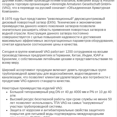
другими известными производителями клапанов, компания Bopp & Reuther
создала торговую организацию «Vereinigte Armaturen Gesellschaft GmbH»
(VAG), что в переводе на русский означает «Объединенная Арматурная
Компания».
В 1976 году был представлен "революционный" двухэксцентриковый
дисковый поворотный затвор (EKN). Технические и экономические
преимущества данного нового поколения затворов позволили
значительно расширить область применения поворотных затворов в
водной отрасли. Конструкция данного затвора постоянно
совершенствуется с целью повышения надежности и достижения
максимально эффективных эксплуатационных параметров оборудования,
сочетая идеальное соотношение цены и качества.
Сегодня в группе компаний VAG работает 1200 сотрудников на восьми
производственных предприятиях в Германии, Китае, Индии, ЮАР и
Бразилии, с собственными литейными цехами и представительствами по
всему миру.
Широкий ассортимент продукции включает девять продуктовых групп
трубопроводной арматуры для водоснабжения, водоотведения и
канализации, что позволяет клиентам удовлетворить все потребности с
продуктами VAG единого стандарта качества.
Некоторые преимущества изделий VAG:
Большой типоразмерный ряд DN от 40 до 4000 мм и PN от 10 до 40
атм.
Высокий ресурс безотказной работы при сроке службы не менее 50
лет позволяет использовать ТПА VAG на самых "нагруженных"
участках трубопроводной системы.
Защита от коррозии и антибактериальные свойства защитного
покрытия для питьевой воды подтверждены международными