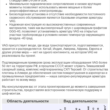
стандартами DVGW и GSK.
Минимальное гидравлическое сопротивление и низкие крутящие
моменты позволяют использовать менее мощные и более
энергоэффективные электроприводы.
Бесколодезная установка и отсутствие необходимости постоянного
сервисного обслуживания являются базовыми опциями арматуры
VAG.
Надежная конструкция из высококачественных современных
материалов, таких как высокопрочный чугун с шаровидным графитом
GGG-40, позволяют устанавливать арматуру VAG на открытых
участках трубопровода в условиях низких температур окружающего
воздуха -40 град.
VAG присутствует везде, где вода транспортируется, подготавливается,
хранится и распределяется. Китай, Индия, Америка, Африка, Европа и
другие уголки мира — нет ни одного континента, на котором VAG не
реализовала бы проект.
Подтвержденным примером срока эксплуатации оборудования VAG более
50 лет на территории РФ, в прошлом СССР, может служить Тимашевский
сахарный завод, комплекс нефтехранилищ СХП Терский. От строительства
плотины в Алжире до обеспечения систем пожаротушения в аэропортах и
промышленных предприятиях — наша запорно-регулирующая арматура
работает по всему миру.
Мы консультируем вас от этапа проектирования до момента завершения
строительства, предоставляя всестороннюю техническую поддержку и
шеф-монтаж.
Область деятельности
Вид деятельности