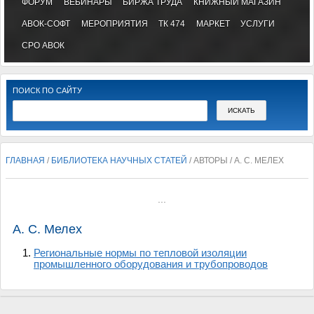
ФОРУМ
ВЕБИНАРЫ
БИРЖА ТРУДА
КНИЖНЫЙ МАГАЗИН
АВОК-СОФТ
МЕРОПРИЯТИЯ
ТК 474
МАРКЕТ
УСЛУГИ
СРО АВОК
ПОИСК ПО САЙТУ
ГЛАВНАЯ
/
БИБЛИОТЕКА НАУЧНЫХ СТАТЕЙ
/ АВТОРЫ / А. С. МЕЛЕХ
...
А. С. Мелех
Региональные нормы по тепловой изоляции
промышленного оборудования и трубопроводов