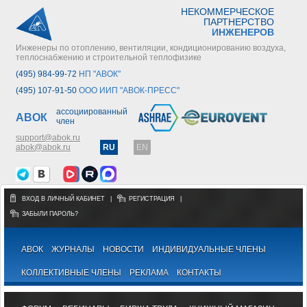
НЕКОММЕРЧЕСКОЕ
ПАРТНЕРСТВО
ИНЖЕНЕРОВ
Инженеры по отоплению, вентиляции, кондиционированию воздуха,
теплоснабжению и строительной теплофизике
(495) 984-99-72
НП "АВОК"
(495) 107-91-50
ООО ИИП "АВОК-ПРЕСС"
ассоциированный
АВОК
член
support@abok.ru
abok@abok.ru
RU
EN
ВХОД В ЛИЧНЫЙ КАБИНЕТ
|
РЕГИСТРАЦИЯ
|
ЗАБЫЛИ ПАРОЛЬ?
АВОК
ЖУРНАЛЫ
НОВОСТИ
ИНДИВИДУАЛЬНЫЕ ЧЛЕНЫ
КОЛЛЕКТИВНЫЕ ЧЛЕНЫ
РЕКЛАМА
КОНТАКТЫ