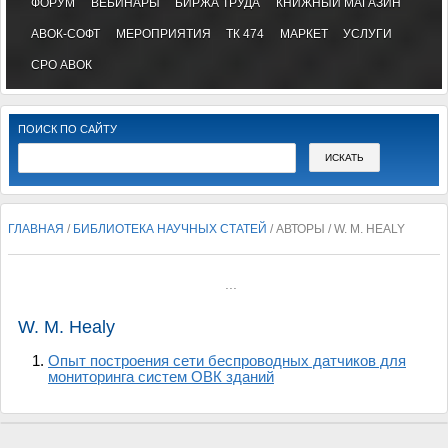
ФОРУМ
ВЕБИНАРЫ
БИРЖА ТРУДА
КНИЖНЫЙ МАГАЗИН
АВОК-СОФТ
МЕРОПРИЯТИЯ
ТК 474
МАРКЕТ
УСЛУГИ
СРО АВОК
ПОИСК ПО САЙТУ
ГЛАВНАЯ
/
БИБЛИОТЕКА НАУЧНЫХ СТАТЕЙ
/ АВТОРЫ / W. M. HEALY
...
W. M. Healy
Опыт построения сети беспроводных датчиков для
мониторинга систем ОВК зданий