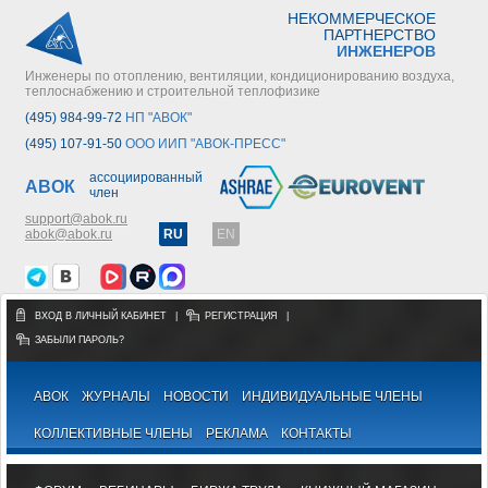
НЕКОММЕРЧЕСКОЕ
ПАРТНЕРСТВО
ИНЖЕНЕРОВ
Инженеры по отоплению, вентиляции, кондиционированию воздуха,
теплоснабжению и строительной теплофизике
(495) 984-99-72
НП "АВОК"
(495) 107-91-50
ООО ИИП "АВОК-ПРЕСС"
ассоциированный
АВОК
член
support@abok.ru
abok@abok.ru
RU
EN
ВХОД В ЛИЧНЫЙ КАБИНЕТ
|
РЕГИСТРАЦИЯ
|
ЗАБЫЛИ ПАРОЛЬ?
АВОК
ЖУРНАЛЫ
НОВОСТИ
ИНДИВИДУАЛЬНЫЕ ЧЛЕНЫ
КОЛЛЕКТИВНЫЕ ЧЛЕНЫ
РЕКЛАМА
КОНТАКТЫ