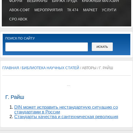
ФОРУМ
ВЕБИНАРЫ
БИРЖА ТРУДА
КНИЖНЫЙ МАГАЗИН
АВОК-СОФТ
МЕРОПРИЯТИЯ
ТК 474
МАРКЕТ
УСЛУГИ
СРО АВОК
ПОИСК ПО САЙТУ
ГЛАВНАЯ
/
БИБЛИОТЕКА НАУЧНЫХ СТАТЕЙ
/ АВТОРЫ / Г. РАЙШ
...
Г. Райш
DIN может исправить нестандартную ситуацию со
стандартами в России
Стандарты качества и сантехническая революция