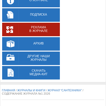
О ЖУРНАЛЕ
ПОДПИСКА
РЕКЛАМА
В ЖУРНАЛЕ
АРХИВ
ДРУГИЕ НАШИ
ЖУРНАЛЫ
СКАЧАТЬ
МЕДИА-КИТ
ГЛАВНАЯ
/
ЖУРНАЛЫ И КНИГИ
/
ЖУРНАЛ “САНТЕХНИКА”
/
СОДЕРЖАНИЕ ЖУРНАЛА №1 2026