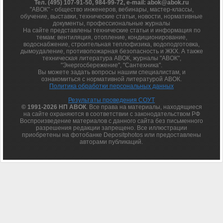
Тел. (495) 107-91-50, 984-99-72, e-mail: abok@abok.ru
"АВОК" - общество инженеров, вебинары, мастер-классы,
обучение, выставки, технические статьи, новости, нормативные
документы, профессиональные журналы
На сайте представлены технические статьи и информация по
темам: вентиляция, отопление, кондиционирование,
водоснабжение, строительная теплофизика, водоподготовка,
дымоудаление, противопожарная безопасность и ЖКХ. А также
техническая литература АВОК, журналы "АВОК",
"Энергосбережение", "Сантехника".
Вы можете задать вопросы нашим специалистам, и
ознакомиться с нормативной литературой АВОК.
Политика обработки персональных данных
Результаты проведения СОУТ
© 1991-2026 НП АВОК
. Все права на материалы, находящиеся
на сайте охраняются в соответствии с законодательством РФ
Воспроизведение материалов с данного сайта без письменного
разрешения редакции запрещено. Все иллюстрации
приобретены на фотобанке Depositphotos или предоставлены
авторами публикаций.