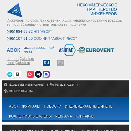
НЕКОММЕРЧЕСКОЕ
ПАРТНЕРСТВО
ИНЖЕНЕРОВ
Инженеры по отоплению, вентиляции, кондиционированию воздуха,
теплоснабжению и строительной теплофизике
(495) 984-99-72
НП "АВОК"
(495) 107-91-50
ООО ИИП "АВОК-ПРЕСС"
ассоциированный
АВОК
член
support@abok.ru
abok@abok.ru
RU
EN
ВХОД В ЛИЧНЫЙ КАБИНЕТ
|
РЕГИСТРАЦИЯ
|
ЗАБЫЛИ ПАРОЛЬ?
АВОК
ЖУРНАЛЫ
НОВОСТИ
ИНДИВИДУАЛЬНЫЕ ЧЛЕНЫ
КОЛЛЕКТИВНЫЕ ЧЛЕНЫ
РЕКЛАМА
КОНТАКТЫ