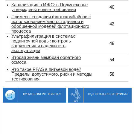
Канализация в ИЖС: в Подмосковье
40
утверждены новые требования
Примеры создания флотокомбайнов с
использованием многостадийной и
42
обобщенной моделей флотационного
процесса
Ультрафильтрация в системах
подпиточной воды: контроль
48
загрязнения и надежность
эксплуатации
Вторая жизнь мембран обратного
54
осмоса
Что такое PFAS в питьевой воде?
Пределы допустимого, риски и методы
58
тестирования
КУПИТЬ ONLINE ЖУРНАЛ
ПОДПИСАТЬСЯ НА ЖУРНАЛ