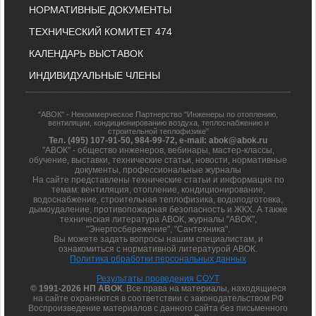
НОРМАТИВНЫЕ ДОКУМЕНТЫ
ТЕХНИЧЕСКИЙ КОМИТЕТ 474
КАЛЕНДАРЬ ВЫСТАВОК
ИНДИВИДУАЛЬНЫЕ ЧЛЕНЫ
"АВОК" - Некоммерческое Партнерство "Инженеры по отоплению,
вентиляции, кондиционированию воздуха, теплоснабжению и
строительной теплофизике"
Тел. (495) 107-91-50, 984-99-72, e-mail: abok@abok.ru
"АВОК" - общество инженеров, вебинары, мастер-классы,
обучение, выставки, технические статьи, новости, нормативные
документы, профессиональные журналы
На сайте представлены технические статьи и информация по
темам: вентиляция, отопление, кондиционирование,
водоснабжение, строительная теплофизика, водоподготовка,
дымоудаление, противопожарная безопасность и ЖКХ. А также
техническая литература АВОК, журналы "АВОК",
"Энергосбережение", "Сантехника".
Вы можете задать вопросы нашим специалистам, и
ознакомиться с нормативной литературой АВОК.
Политика обработки персональных данных
Результаты проведения СОУТ
© 1991-2026 НП АВОК
. Все права на материалы, находящиеся
на сайте охраняются в соответствии с законодательством РФ
Воспроизведение материалов с данного сайта без письменного