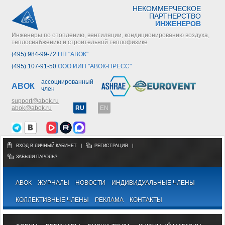
НЕКОММЕРЧЕСКОЕ
ПАРТНЕРСТВО
ИНЖЕНЕРОВ
Инженеры по отоплению, вентиляции, кондиционированию воздуха,
теплоснабжению и строительной теплофизике
(495) 984-99-72
НП "АВОК"
(495) 107-91-50
ООО ИИП "АВОК-ПРЕСС"
ассоциированный
АВОК
член
support@abok.ru
abok@abok.ru
RU
EN
ВХОД В ЛИЧНЫЙ КАБИНЕТ
|
РЕГИСТРАЦИЯ
|
ЗАБЫЛИ ПАРОЛЬ?
АВОК
ЖУРНАЛЫ
НОВОСТИ
ИНДИВИДУАЛЬНЫЕ ЧЛЕНЫ
КОЛЛЕКТИВНЫЕ ЧЛЕНЫ
РЕКЛАМА
КОНТАКТЫ