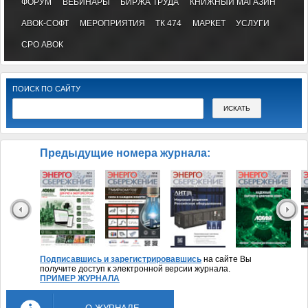
ФОРУМ
ВЕБИНАРЫ
БИРЖА ТРУДА
КНИЖНЫЙ МАГАЗИН
АВОК-СОФТ
МЕРОПРИЯТИЯ
ТК 474
МАРКЕТ
УСЛУГИ
СРО АВОК
ПОИСК ПО САЙТУ
Предыдущие номера журнала:
Подписавшись и зарегистрировавшись
на сайте Вы
получите доступ к электронной версии журнала.
ПРИМЕР ЖУРНАЛА