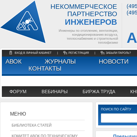
НЕКОММЕРЧЕСКОЕ
(49
(49
ПАРТНЕРСТВО
ИНЖЕНЕРОВ
Инженеры по отоплению, вентиляции,
А
кондиционированию воздуха,
теплоснабжению и строительной
теплофизике
ВХОД В ЛИЧНЫЙ КАБИНЕТ
|
РЕГИСТРАЦИЯ
|
ЗАБЫЛИ ПАРОЛЬ?
АВОК
ЖУРНАЛЫ
НОВОСТИ
КОНТАКТЫ
ФОРУМ
ВЕБИНАРЫ
БИРЖА ТРУДА
КН
ПОИСК ПО САЙТУ
МЕНЮ
БИБЛИОТЕКА СТАТЕЙ
КОМИТЕТ АВОК ПО ТЕХНИЧЕСКОМУ
Предыдущ