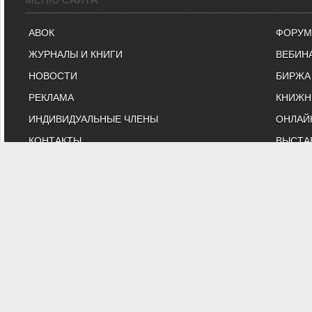
АВОК
ФОРУМ
ЖУРНАЛЫ И КНИГИ
ВЕБИН
НОВОСТИ
БИРЖА
РЕКЛАМА
КНИЖН
ИНДИВИДУАЛЬНЫЕ ЧЛЕНЫ
ОНЛАЙ
КОНТАКТЫ
ВЫСТА
ИНЖЕНЕРНЫЕ УСЛУГИ
МАРКЕ
"АВОК" - Некоммерческое Па
"АВОК" - общество инженеров, вебинары, м
На сайте представлены технические статьи и информация
противопожарная безопаснос
Вы можете з