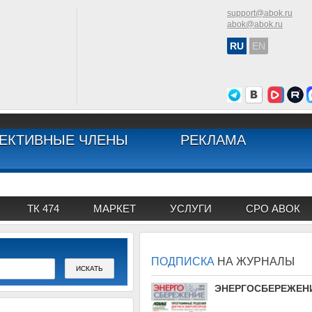
support@abok.ru
abok@abok.ru
RU
EN
ЕКТИВНЫЕ ЧЛЕНЫ
РЕКЛАМА
ТК 474
МАРКЕТ
УСЛУГИ
СРО АВОК
ПОДПИСКА
НА ЖУРНАЛЫ
АВОК
ЭНЕРГОСБЕРЕЖЕН