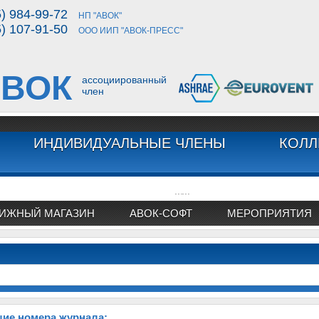
5) 984-99-72
НП "АВОК"
5) 107-91-50
ООО ИИП "АВОК-ПРЕСС"
ВОК
ассоциированный
член
ИНДИВИДУАЛЬНЫЕ ЧЛЕНЫ
КОЛЛ
...
...
ИЖНЫЙ МАГАЗИН
АВОК-СОФТ
МЕРОПРИЯТИЯ
ие номера журнала: