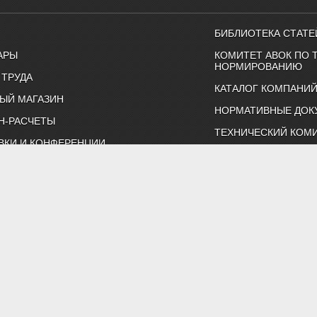
БИБЛИОТЕКА СТАТЕ
АРЫ
КОМИТЕТ АВОК ПО 
НОРМИРОВАНИЮ
 ТРУДА
КАТАЛОГ КОМПАНИ
ЫЙ МАГАЗИН
НОРМАТИВНЫЕ ДОК
Н-РАСЧЕТЫ
ТЕХНИЧЕСКИЙ КОМИ
ВКИ И КОНФЕРЕНЦИИ
КАЛЕНДАРЬ ВЫСТАВ
Т
ИНДИВИДУАЛЬНЫЕ 
ртнерство "Инженеры по отоплению, вентиляции, кондиционированию воздуха, тепло
Тел. (495) 107-91-50, 984-99-72, e-mail: abok@abok.ru
астер-классы, обучение, выставки, технические статьи, новости,
 по темам: вентиляция, отопление, кондиционирование, водоснаб
ть и ЖКХ. А также техническая литература АВОК, журналы "АВОК",
адать вопросы нашим специалистам, и ознакомиться с нормативно
Политика обработки персональных данных
Результаты проведения СОУТ