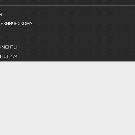
Й
ТЕХНИЧЕСКОМУ
Й
УМЕНТЫ
ТЕТ 474
ОК
ЧЛЕНЫ
снабжению и строительной теплофизике"
 нормативные документы, профессиональные журналы
жение, строительная теплофизика, водоподготовка, дымоудаление,
 "Энергосбережение", "Сантехника".
й литературой АВОК.