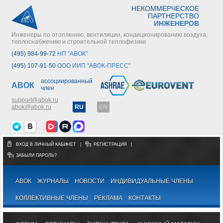
НЕКОММЕРЧЕСКОЕ
ПАРТНЕРСТВО
ИНЖЕНЕРОВ
Инженеры по отоплению, вентиляции, кондиционированию воздуха,
теплоснабжению и строительной теплофизике
(495) 984-99-72
НП "АВОК"
(495) 107-91-50
ООО ИИП "АВОК-ПРЕСС"
ассоциированный
АВОК
член
support@abok.ru
abok@abok.ru
RU
EN
ВХОД В ЛИЧНЫЙ КАБИНЕТ
|
РЕГИСТРАЦИЯ
|
ЗАБЫЛИ ПАРОЛЬ?
АВОК
ЖУРНАЛЫ
НОВОСТИ
ИНДИВИДУАЛЬНЫЕ ЧЛЕНЫ
КОЛЛЕКТИВНЫЕ ЧЛЕНЫ
РЕКЛАМА
КОНТАКТЫ