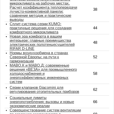
микроклимата на рабочих местах.
Расчет коэффициента теплопередачи
38
лучисто-конвективной панели:
сравнение методик и практические
выводы
Сплит-система серии KUMO:
практичные решения для создания
44
комфортного микроклимата
Новая эра комфорта в вашем
интерьере: главные преимущества
48
электрических полотенцесушителей
RIFAR D-LINE
Нормы воздухообмена в странах
Северной Европы: на пути к
52
гармонизации
МАВО.К и МАВО.Д: современные
решения «ВЕЗА» для промышленного
холодоснабжения и
58
энергоэффективных инженерных
систем
Серии клапанов Giacomini для
62
регулирования отопительных приборов
Социальные лимиты
энергопотребления: вызовы и новые
66
экономические реалии
Совершенствование систем вентиляции