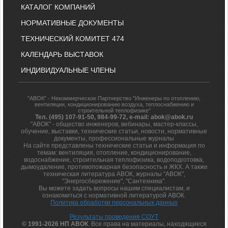
КАТАЛОГ КОМПАНИЙ
НОРМАТИВНЫЕ ДОКУМЕНТЫ
ТЕХНИЧЕСКИЙ КОМИТЕТ 474
КАЛЕНДАРЬ ВЫСТАВОК
ИНДИВИДУАЛЬНЫЕ ЧЛЕНЫ
"АВОК" - Некоммерческое Партнерство "Инженеры по отоплению,
вентиляции, кондиционированию воздуха, теплоснабжению и
строительной теплофизике"
Тел. (495) 107-91-50, 984-99-72, e-mail: abok@abok.ru
"АВОК" - общество инженеров, вебинары, мастер-классы,
обучение, выставки, технические статьи, новости, нормативные
документы, профессиональные журналы
На сайте представлены технические статьи и информация по
темам: вентиляция, отопление, кондиционирование,
водоснабжение, строительная теплофизика, водоподготовка,
дымоудаление, противопожарная безопасность и ЖКХ. А также
техническая литература АВОК, журналы "АВОК",
"Энергосбережение", "Сантехника".
Вы можете задать вопросы нашим специалистам, и
ознакомиться с нормативной литературой АВОК.
Политика обработки персональных данных
Результаты проведения СОУТ
© 1991-2026 НП АВОК
. Все права на материалы, находящиеся