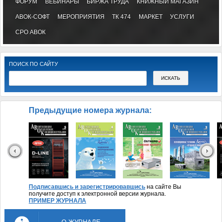
ФОРУМ
ВЕБИНАРЫ
БИРЖА ТРУДА
КНИЖНЫЙ МАГАЗИН
АВОК-СОФТ
МЕРОПРИЯТИЯ
ТК 474
МАРКЕТ
УСЛУГИ
СРО АВОК
ПОИСК ПО САЙТУ
Предыдущие номера журнала:
Подписавшись и зарегистрировавшись
на сайте Вы
получите доступ к электронной версии журнала.
ПРИМЕР ЖУРНАЛА